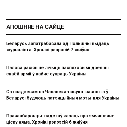
АПОШНЯЕ НА САЙЦЕ
Беларусь запатрабавала ад Польшчы выдаць
журналіста. Хронікі рэпрэсій 7 жніўня
Палова расіян не лічыць паспяховымі дзеянні
сваёй арміі ў вайне супраць Украіны
Са спадзевам на Чалавека-павука: навошта ў
Беларусі будуюць патэнцыйныя мэты для Украіны
Праваабаронцы: падстаў казаць пра змяншэнне
ціску няма. Хронікі рэпрэсій 6 жніўня