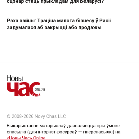
сцэнар стаць прыкладам для Беларусі?
Рэха вайны: Траціна малога бізнесу ў Расіі
задумалася аб закрыцці або продажы
© 2008-2026 Novy Chas LLC
Выкарыстанне матэрыялаў дазваляецца пры ўмове
спасылкі (для інтэрнэт-рэсурсаў — гiперспасылкi) на
«Новы Час» Online