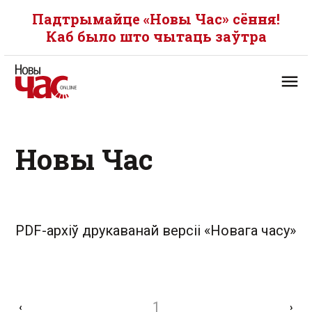
Падтрымайце «Новы Час» сёння!
Каб было што чытаць заўтра
Новы Час
PDF-архіў друкаванай версіі «Новага часу»
1
‹
›