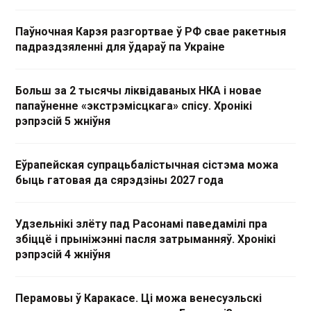
Паўночная Карэя разгортвае ў РФ свае ракетныя
падраздзяленні для ўдараў па Украіне
Больш за 2 тысячы ліквідаваных НКА і новае
папаўненне «экстрэмісцкага» спісу. Хронікі
рэпрэсій 5 жніўня
Еўрапейская супрацьбалістычная сістэма можа
быць гатовая да сярэдзіны 2027 года
Удзельнікі злёту пад Расонамі паведамілі пра
збіццё і прыніжэнні пасля затрыманняў. Хронікі
рэпрэсій 4 жніўня
Перамовы ў Каракасе. Ці можа венесуэльскі