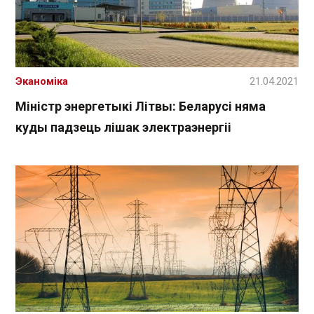
Эканоміка
21.04.2021
Міністр энергетыкі Літвы: Беларусі няма
куды падзець лішак электраэнергіі