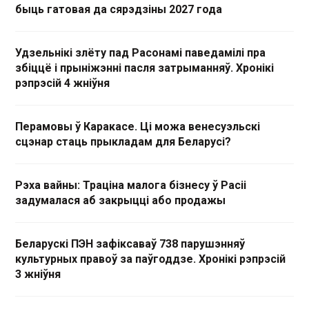
быць гатовая да сярэдзіны 2027 года
Удзельнікі злёту пад Расонамі паведамілі пра
збіццё і прыніжэнні пасля затрыманняў. Хронікі
рэпрэсій 4 жніўня
Перамовы ў Каракасе. Ці можа венесуэльскі
сцэнар стаць прыкладам для Беларусі?
Рэха вайны: Траціна малога бізнесу ў Расіі
задумалася аб закрыцці або продажы
Беларускі ПЭН зафіксаваў 738 парушэнняў
культурных правоў за паўгоддзе. Хронікі рэпрэсій
3 жніўня