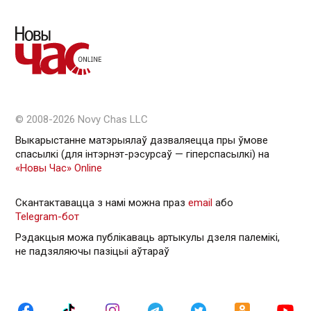
© 2008-2026 Novy Chas LLC
Выкарыстанне матэрыялаў дазваляецца пры ўмове
спасылкі (для інтэрнэт-рэсурсаў — гiперспасылкi) на
«Новы Час» Online
Скантактавацца з намі можна праз
email
або
Telegram-бот
Рэдакцыя можа публікаваць артыкулы дзеля палемікі,
не падзяляючы пазіцыі аўтараў