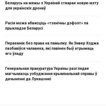
Беларусь на мяжы з Украінай стварае новую мэту
для украінскіх дронаў
Расія можа абвясціць «тэхнічны дэфолт» па
прыкладзе Беларусі
Пераемнік без права на памылку. Як Энвер Ходжа
пазбавіўся чалавека, які павінен быў атрымаць
яго ўладу
Генеральная пракуратура Украіны разглядае
магчымасць узбуджэння крымінальнай справы ў
дачыненні да Лукашэнкі