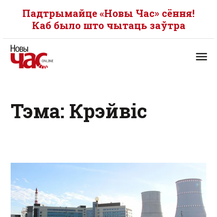
Падтрымайце «Новы Час» сёння!
Каб было што чытаць заўтра
Тэма: Крэйвіс