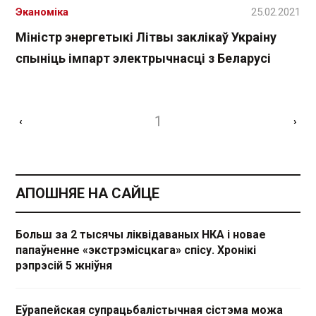
Эканоміка
25.02.2021
Міністр энергетыкі Літвы заклікаў Украіну
спыніць імпарт электрычнасці з Беларусі
1
‹
›
АПОШНЯЕ НА САЙЦЕ
Больш за 2 тысячы ліквідаваных НКА і новае
папаўненне «экстрэмісцкага» спісу. Хронікі
рэпрэсій 5 жніўня
Еўрапейская супрацьбалістычная сістэма можа