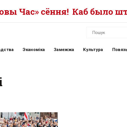
вы Час» сёння!
Каб было шт
адства
Эканоміка
Замежжа
Культура
Повязь
і