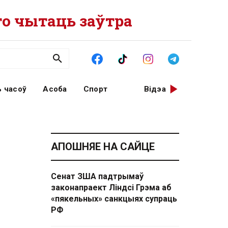
о чытаць заўтра
 часоў
Асоба
Спорт
Відэа
АПОШНЯЕ НА САЙЦЕ
Сенат ЗША падтрымаў
законапраект Ліндсі Грэма аб
«пякельных» санкцыях супраць
РФ