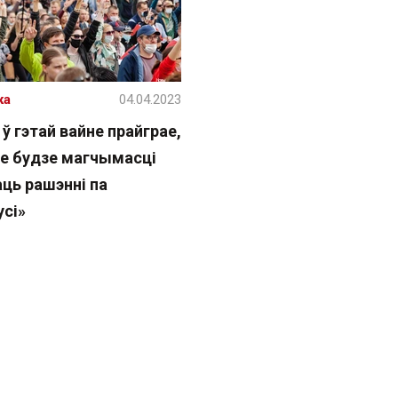
ка
04.04.2023
 ў гэтай вайне прайграе,
 не будзе магчымасці
ць рашэнні па
усі»