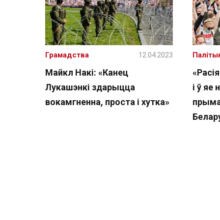
Грамадства
12.04.2023
Паліты
Майкл Накі: «Канец
«Расія
Лукашэнкі здарыцца
і ў яе
вокамгненна, проста і хутка»
прыма
Белар