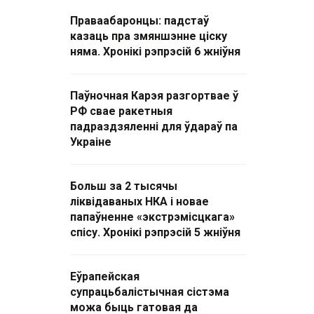
Праваабаронцы: падстаў
казаць пра змяншэнне ціску
няма. Хронікі рэпрэсій 6 жніўня
Паўночная Карэя разгортвае ў
РФ свае ракетныя
падраздзяленні для ўдараў па
Украіне
Больш за 2 тысячы
ліквідаваных НКА і новае
папаўненне «экстрэмісцкага»
спісу. Хронікі рэпрэсій 5 жніўня
Еўрапейская
супрацьбалістычная сістэма
можа быць гатовая да