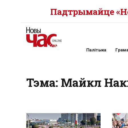
Падтрымайце «Но
Палітыка
Грам
Тэма: Майкл Нак