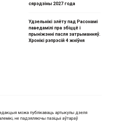
сярэдзіны 2027 года
Удзельнікі злёту пад Расонамі
паведамілі пра збіццё і
прыніжэнні пасля затрыманняў.
Хронікі рэпрэсій 4 жніўня
эдакцыя можа публікаваць артыкулы дзеля
алемікі, не падзяляючы пазіцыі аўтараў