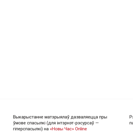
Выкарыстанне матэрыялаў дазваляецца пры
Р
ўмове спасылкі (для інтэрнэт-рэсурсаў —
п
гiперспасылкi) на
«Новы Час» Online