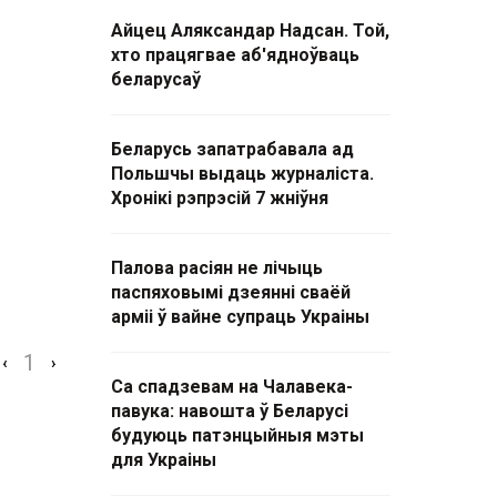
Айцец Аляксандар Надсан. Той,
хто працягвае аб'ядноўваць
беларусаў
Беларусь запатрабавала ад
Польшчы выдаць журналіста.
Хронікі рэпрэсій 7 жніўня
Палова расіян не лічыць
паспяховымі дзеянні сваёй
арміі ў вайне супраць Украіны
1
‹
›
Са спадзевам на Чалавека-
павука: навошта ў Беларусі
будуюць патэнцыйныя мэты
для Украіны