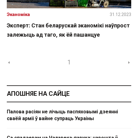
Эканоміка
31.12.2023
Эксперт: Стан беларускай эканомікі наўпрост
залежыць ад таго, як ёй пашанцуе
1
‹
›
АПОШНЯЕ НА САЙЦЕ
Палова расіян не лічыць паспяховымі дзеянні
сваёй арміі ў вайне супраць Украіны
Са спадзевам на Чалавека-павука: навошта ў