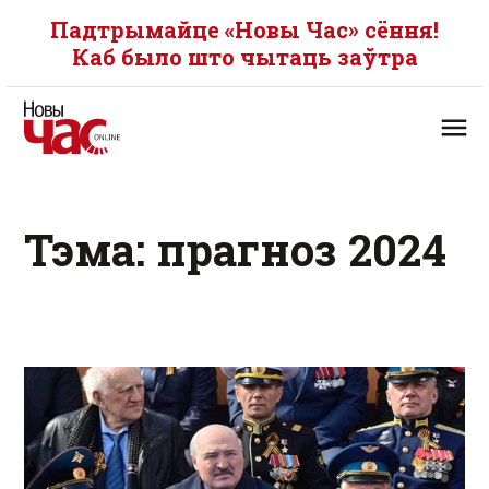
Падтрымайце «Новы Час» сёння!
Каб было што чытаць заўтра
Тэма: прагноз 2024