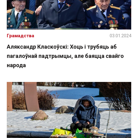
Грамадства
03.01.2024
Аляксандр Класкоўскі: Хоць і трубяць аб
пагалоўнай падтрымцы, але баяцца свайго
народа