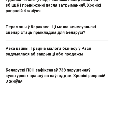
збіццё і прыніжэнні пасля затрыманняў. Хронікі
рэпрэсій 4 жніўня
Перамовы ў Каракасе. Ці можа венесуэльскі
сцэнар стаць прыкладам для Беларусі?
Рэха вайны: Траціна малога бізнесу ў Расіі
задумалася аб закрыцці або продажы
Беларускі ПЭН зафіксаваў 738 парушэнняў
культурных правоў за паўгоддзе. Хронікі рэпрэсій
3 жніўня