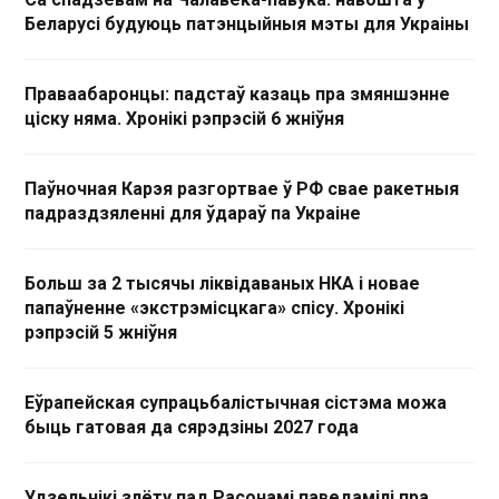
Беларусі будуюць патэнцыйныя мэты для Украіны
Праваабаронцы: падстаў казаць пра змяншэнне
ціску няма. Хронікі рэпрэсій 6 жніўня
Паўночная Карэя разгортвае ў РФ свае ракетныя
падраздзяленні для ўдараў па Украіне
Больш за 2 тысячы ліквідаваных НКА і новае
папаўненне «экстрэмісцкага» спісу. Хронікі
рэпрэсій 5 жніўня
Еўрапейская супрацьбалістычная сістэма можа
быць гатовая да сярэдзіны 2027 года
Удзельнікі злёту пад Расонамі паведамілі пра