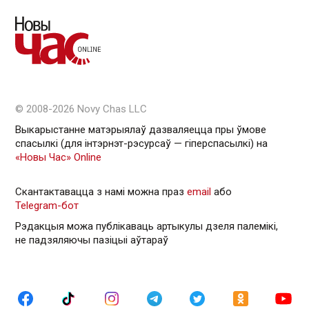
© 2008-2026 Novy Chas LLC
Выкарыстанне матэрыялаў дазваляецца пры ўмове
спасылкі (для інтэрнэт-рэсурсаў — гiперспасылкi) на
«Новы Час» Online
Скантактавацца з намі можна праз
email
або
Telegram-бот
Рэдакцыя можа публікаваць артыкулы дзеля палемікі,
не падзяляючы пазіцыі аўтараў