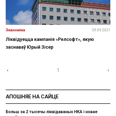
Эканоміка
09.09.2021
Ліквідуецца кампанія «Релсофт», якую
заснаваў Юрый Зісер
1
‹
›
АПОШНЯЕ НА САЙЦЕ
Больш за 2 тысячы ліквідаваных НКА і новае