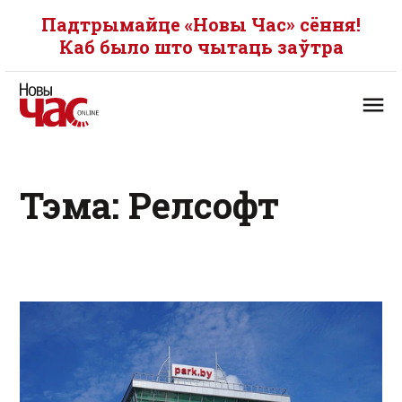
Падтрымайце «Новы Час» сёння!
Каб было што чытаць заўтра
Тэма: Релсофт