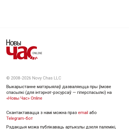
© 2008-2026 Novy Chas LLC
Выкарыстанне матэрыялаў дазваляецца пры ўмове
спасылкі (для інтэрнэт-рэсурсаў — гiперспасылкi) на
«Новы Час» Online
Скантактавацца з намі можна праз
email
або
Telegram-бот
Рэдакцыя можа публікаваць артыкулы дзеля палемікі,