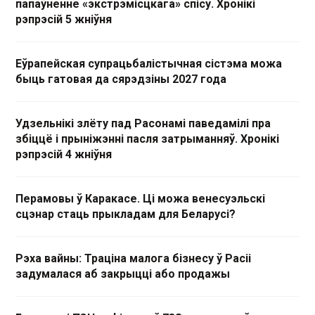
папаўненне «экстрэмісцкага» спісу. Хронікі
рэпрэсій 5 жніўня
Еўрапейская супрацьбалістычная сістэма можа
быць гатовая да сярэдзіны 2027 года
Удзельнікі злёту пад Расонамі паведамілі пра
збіццё і прыніжэнні пасля затрыманняў. Хронікі
рэпрэсій 4 жніўня
Перамовы ў Каракасе. Ці можа венесуэльскі
сцэнар стаць прыкладам для Беларусі?
Рэха вайны: Траціна малога бізнесу ў Расіі
задумалася аб закрыцці або продажы