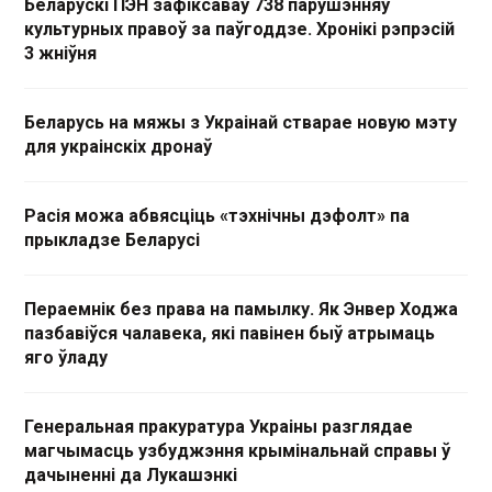
Беларускі ПЭН зафіксаваў 738 парушэнняў
культурных правоў за паўгоддзе. Хронікі рэпрэсій
3 жніўня
Беларусь на мяжы з Украінай стварае новую мэту
для украінскіх дронаў
Расія можа абвясціць «тэхнічны дэфолт» па
прыкладзе Беларусі
Пераемнік без права на памылку. Як Энвер Ходжа
пазбавіўся чалавека, які павінен быў атрымаць
яго ўладу
Генеральная пракуратура Украіны разглядае
магчымасць узбуджэння крымінальнай справы ў
дачыненні да Лукашэнкі