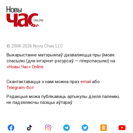
© 2008-2026 Novy Chas LLC
Выкарыстанне матэрыялаў дазваляецца пры ўмове
спасылкі (для інтэрнэт-рэсурсаў — гiперспасылкi) на
«Новы Час» Online
Скантактавацца з намі можна праз
email
або
Telegram-бот
Рэдакцыя можа публікаваць артыкулы дзеля палемікі,
не падзяляючы пазіцыі аўтараў