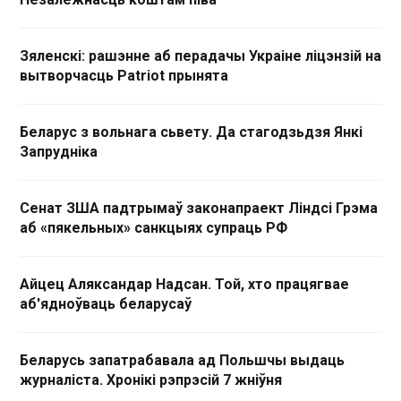
Зяленскі: рашэнне аб перадачы Украіне ліцэнзій на
вытворчасць Patriot прынята
Беларус з вольнага сьвету. Да стагодзьдзя Янкі
Запрудніка
Сенат ЗША падтрымаў законапраект Ліндсі Грэма
аб «пякельных» санкцыях супраць РФ
Айцец Аляксандар Надсан. Той, хто працягвае
аб'ядноўваць беларусаў
Беларусь запатрабавала ад Польшчы выдаць
журналіста. Хронікі рэпрэсій 7 жніўня