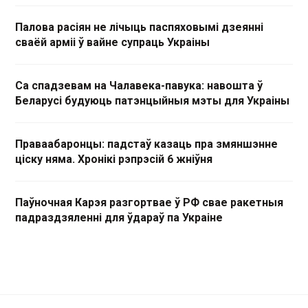
Палова расіян не лічыць паспяховымі дзеянні
сваёй арміі ў вайне супраць Украіны
Са спадзевам на Чалавека-павука: навошта ў
Беларусі будуюць патэнцыйныя мэты для Украіны
Праваабаронцы: падстаў казаць пра змяншэнне
ціску няма. Хронікі рэпрэсій 6 жніўня
Паўночная Карэя разгортвае ў РФ свае ракетныя
падраздзяленні для ўдараў па Украіне