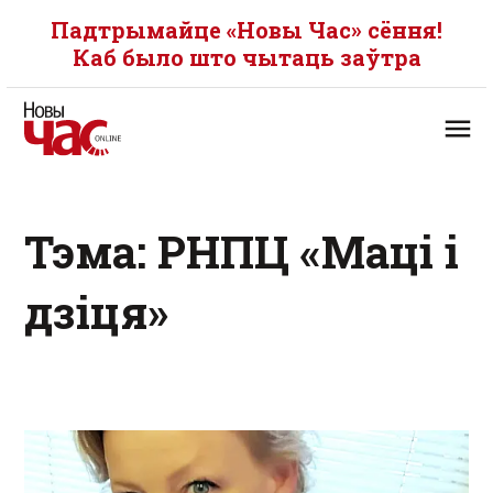
Падтрымайце «Новы Час» сёння!
Каб было што чытаць заўтра
Тэма: РНПЦ «Маці і
дзіця»