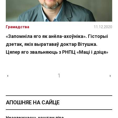
Грамадства
11.12.2020
«Запомніла яго як анёла-ахоўніка». Гісторыі
дзетак, якіх выратаваў доктар Вітушка.
Цяпер яго звальняюць з РНПЦ «Маці і дзіця»
1
‹
›
АПОШНЯЕ НА САЙЦЕ
Незалежнасць коштам піва