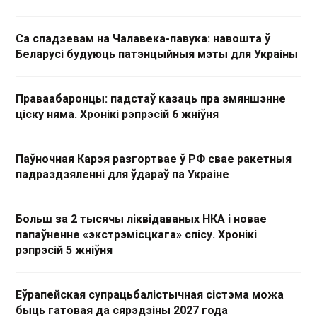
Са спадзевам на Чалавека-павука: навошта ў
Беларусі будуюць патэнцыйныя мэты для Украіны
Праваабаронцы: падстаў казаць пра змяншэнне
ціску няма. Хронікі рэпрэсій 6 жніўня
Паўночная Карэя разгортвае ў РФ свае ракетныя
падраздзяленні для ўдараў па Украіне
Больш за 2 тысячы ліквідаваных НКА і новае
папаўненне «экстрэмісцкага» спісу. Хронікі
рэпрэсій 5 жніўня
Еўрапейская супрацьбалістычная сістэма можа
быць гатовая да сярэдзіны 2027 года