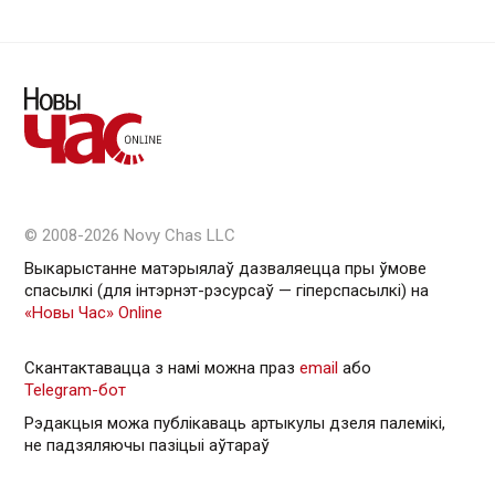
© 2008-2026 Novy Chas LLC
Выкарыстанне матэрыялаў дазваляецца пры ўмове
спасылкі (для інтэрнэт-рэсурсаў — гiперспасылкi) на
«Новы Час» Online
Скантактавацца з намі можна праз
email
або
Telegram-бот
Рэдакцыя можа публікаваць артыкулы дзеля палемікі,
не падзяляючы пазіцыі аўтараў