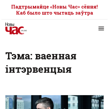
Падтрымайце «Новы Час» сёння!
Каб было што чытаць заўтра
Тэма: ваенная
інтэрвенцыя