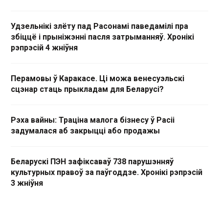
Удзельнікі злёту пад Расонамі паведамілі пра
збіццё і прыніжэнні пасля затрыманняў. Хронікі
рэпрэсій 4 жніўня
Перамовы ў Каракасе. Ці можа венесуэльскі
сцэнар стаць прыкладам для Беларусі?
Рэха вайны: Траціна малога бізнесу ў Расіі
задумалася аб закрыцці або продажы
Беларускі ПЭН зафіксаваў 738 парушэнняў
культурных правоў за паўгоддзе. Хронікі рэпрэсій
3 жніўня