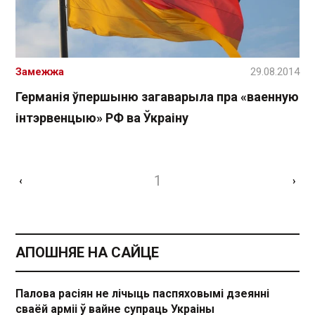
Замежжа
29.08.2014
Германія ўпершыню загаварыла пра «ваенную
інтэрвенцыю» РФ ва Ўкраіну
1
‹
›
АПОШНЯЕ НА САЙЦЕ
Палова расіян не лічыць паспяховымі дзеянні
сваёй арміі ў вайне супраць Украіны