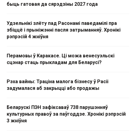
быць гатовая да сярэдзіны 2027 года
Удзельнікі злёту пад Расонамі паведамілі пра
збіццё і прыніжэнні пасля затрыманняў. Хронікі
рэпрэсій 4 жніўня
Перамовы ў Каракасе. Ці можа венесуэльскі
сцэнар стаць прыкладам для Беларусі?
Рэха вайны: Траціна малога бізнесу ў Расіі
задумалася аб закрыцці або продажы
Беларускі ПЭН зафіксаваў 738 парушэнняў
культурных правоў за паўгоддзе. Хронікі рэпрэсій
3 жніўня