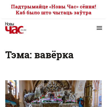
Падтрымайце «Новы Час» сёння!
Каб было што чытаць заўтра
Тэма: вавёрка