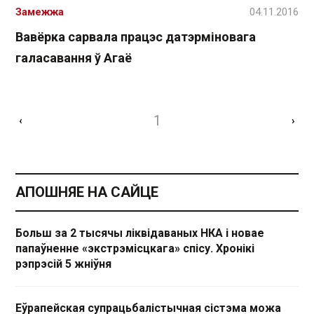
Замежжа
04.11.2016
Вавёрка сарвала працэс датэрміновага
галасавання ў Агаё
1
‹
›
АПОШНЯЕ НА САЙЦЕ
Больш за 2 тысячы ліквідаваных НКА і новае
папаўненне «экстрэмісцкага» спісу. Хронікі
рэпрэсій 5 жніўня
Еўрапейская супрацьбалістычная сістэма можа