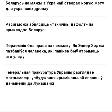
Беларусь на мяжы з Украінай стварае новую мэту
для украінскіх дронаў
Расія можа абвясціць «тэхнічны дэфолт» па
прыкладзе Беларусі
Пераемнік без права на памылку. Як Энвер Ходжа
пазбавіўся чалавека, які павінен быў атрымаць
яго ўладу
Генеральная пракуратура Украіны разглядае
магчымасць узбуджэння крымінальнай справы ў
дачыненні да Лукашэнкі