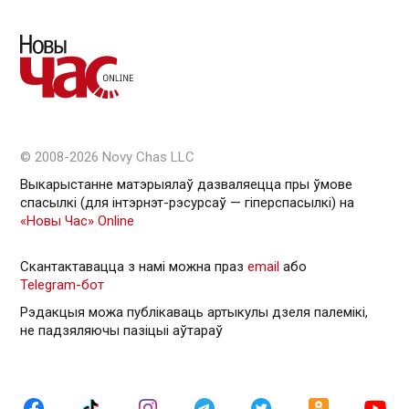
© 2008-2026 Novy Chas LLC
Выкарыстанне матэрыялаў дазваляецца пры ўмове
спасылкі (для інтэрнэт-рэсурсаў — гiперспасылкi) на
«Новы Час» Online
Скантактавацца з намі можна праз
email
або
Telegram-бот
Рэдакцыя можа публікаваць артыкулы дзеля палемікі,
не падзяляючы пазіцыі аўтараў