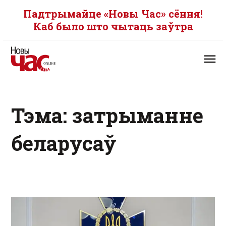
Падтрымайце «Новы Час» сёння!
Каб было што чытаць заўтра
Тэма: затрыманне
беларусаў