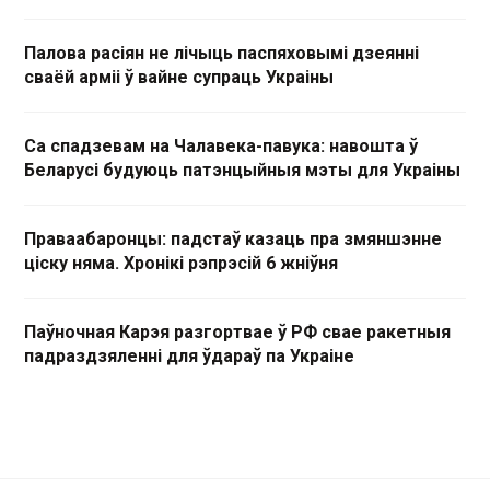
Палова расіян не лічыць паспяховымі дзеянні
сваёй арміі ў вайне супраць Украіны
Са спадзевам на Чалавека-павука: навошта ў
Беларусі будуюць патэнцыйныя мэты для Украіны
Праваабаронцы: падстаў казаць пра змяншэнне
ціску няма. Хронікі рэпрэсій 6 жніўня
Паўночная Карэя разгортвае ў РФ свае ракетныя
падраздзяленні для ўдараў па Украіне