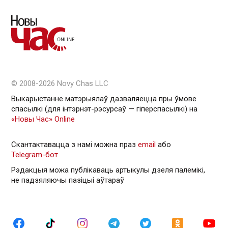
© 2008-2026 Novy Chas LLC
Выкарыстанне матэрыялаў дазваляецца пры ўмове
спасылкі (для інтэрнэт-рэсурсаў — гiперспасылкi) на
«Новы Час» Online
Скантактавацца з намі можна праз
email
або
Telegram-бот
Рэдакцыя можа публікаваць артыкулы дзеля палемікі,
не падзяляючы пазіцыі аўтараў