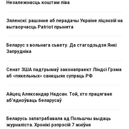
Незалежнасць коштам піва
Зяленскі: рашэнне аб перадачы Украіне ліцэнзій на
вытворчасць Patriot прынята
Беларус з вольнага сьвету. Да стагодзьдзя Янкі
Запрудніка
Сенат ЗША падтрымаў законапраект Ліндсі Грэма
аб «пякельных» санкцыях супраць РФ
Айцец Аляксандар Надсан. Той, хто працягвае
аб'ядноўваць беларусаў
Беларусь запатрабавала ад Польшчы выдаць
журналіста. Хронікі рэпрэсій 7 жніўня