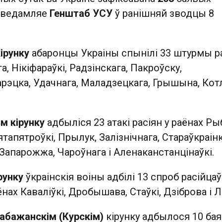
аведамляе
Генштаб УСУ
ў ранішняй зводцы 8
ірунку
абаронцы Украіны спынілі 33 штурмы р
га, Нікіфараўкі, Радзінскага, Пакроўску,
арэцка, Удачнага, Маладзецкага, Грышына, Котл
м кірунку
адбыліся 23 атакі расіян у раёнах Ры
тапятроўкі, Прылук, Залізнічнага, Стараўкраінк
Запарожжа, Чароўнага і Аленаканстанцінаўкі.
рунку
ўкраінскія воіны адбілі 13 спроб расійцаў
нах Каваліўкі, Дробышава, Стаўкі, Дзіброва і Л
абажанскім (Курскім)
кірунку адбылося 10 ба