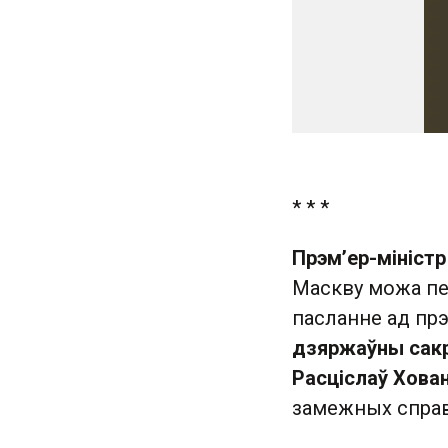
* * *
Прэм’ер-міністр
Маскву можа пер
пасланне ад прэ
дзяржаўны сакр
Расціслаў Хова
замежных справ