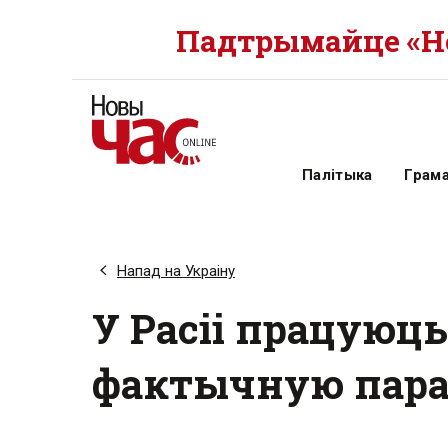
Падтрымайце «Но
Палітыка
Грам
Напад на Украіну
У Расіі працуюць
фактычную параз