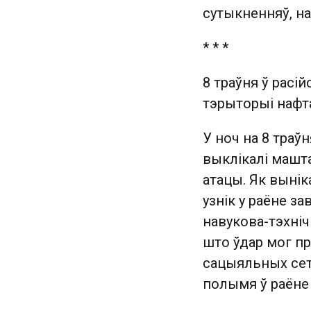
сутыкненняў, н
* * *
8 траўня ў расі
тэрыторыі нафта
У ноч на 8 траўн
выклікалі машта
атацы. Як вынік
узнік у раёне з
навукова-тэхні
што ўдар мог пр
сацыяльных сетка
полымя ў раёне