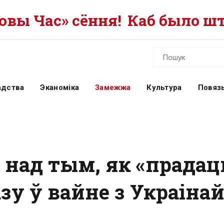
вы Час» сёння!
Каб было шт
адства
Эканоміка
Замежжа
Культура
Повязь
 над тым, як «прадац
у ў вайне з Украіна