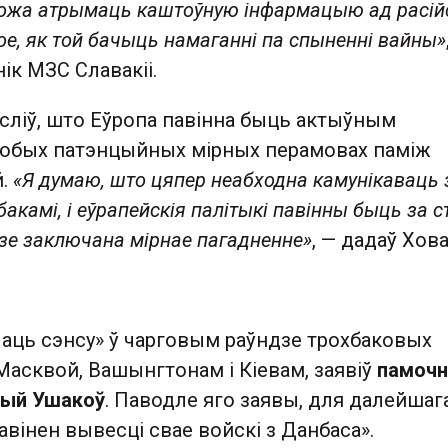
можа атрымаць каштоўную інфармацыю ад расій
ое, як той бачыць намаганні па спыненні вайны»
нік МЗС Славакіі.
сліў, што Еўропа павінна быць актыўным
любых патэнцыйных мірных перамовах паміж
й.
«Я думаю, што цяпер неабходна камунікаваць з
акамі, і еўрапейскія палітыкі павінны быць за 
дзе заключана мірнае пагадненне»
, — дадаў Хов
чаць сэнсу» ў чарговым раўндзе трохбаковых
Масквой, Вашынгтонам і Кіевам, заявіў
памочн
рый Ушакоў
. Паводле яго заявы, для далейшаг
павінен вывесці свае войскі з Данбаса».