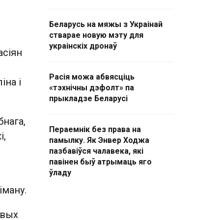
Беларусь на мяжы з Украінай
стварае новую мэту для
украінскіх дронаў
асіян
Расія можа абвясціць
іна і
«тэхнічны дэфолт» па
прыкладзе Беларусі
бнага,
Пераемнік без права на
і,
памылку. Як Энвер Ходжа
пазбавіўся чалавека, які
павінен быў атрымаць яго
ўладу
іману.
явых