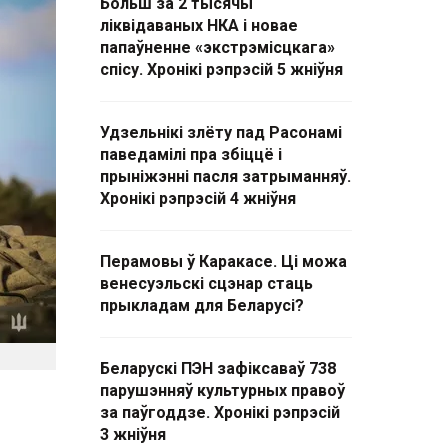
Больш за 2 тысячы
ліквідаваных НКА і новае
папаўненне «экстрэмісцкага»
спісу. Хронікі рэпрэсій 5 жніўня
Удзельнікі злёту пад Расонамі
паведамілі пра збіццё і
прыніжэнні пасля затрыманняў.
Хронікі рэпрэсій 4 жніўня
Перамовы ў Каракасе. Ці можа
венесуэльскі сцэнар стаць
прыкладам для Беларусі?
Беларускі ПЭН зафіксаваў 738
парушэнняў культурных правоў
за паўгоддзе. Хронікі рэпрэсій
3 жніўня