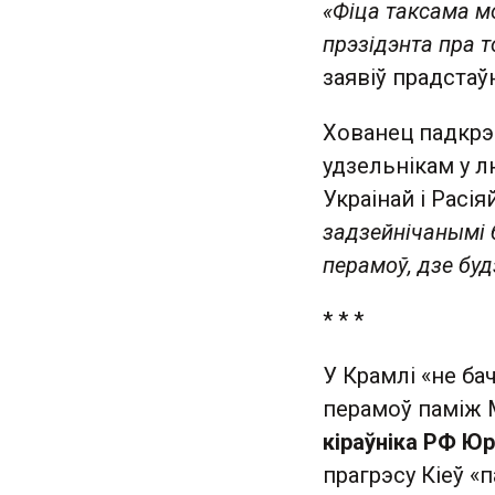
«Фіца таксама 
прэзідэнта пра т
заявіў прадстаў
Хованец падкрэ
удзельнікам у 
Украінай і Расія
задзейнічанымі б
перамоў, дзе бу
* * *
У Крамлі «не ба
перамоў паміж 
кіраўніка РФ Ю
прагрэсу Кіеў «