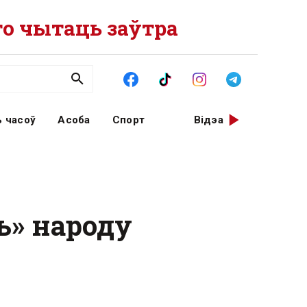
о чытаць заўтра
 часоў
Асоба
Спорт
Відэа
ь» народу
й