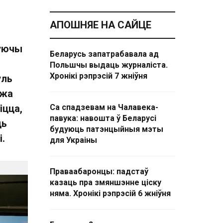
АПОШНЯЕ НА САЙЦЕ
буючы
Беларусь запатрабавала ад
Польшчы выдаць журналіста.
Хронікі рэпрэсій 7 жніўня
уль
 жа
іцца,
Са спадзевам на Чалавека-
павука: навошта ў Беларусі
ць
будуюць патэнцыйныя мэты
.
для Украіны
Праваабаронцы: падстаў
казаць пра змяншэнне ціску
няма. Хронікі рэпрэсій 6 жніўня