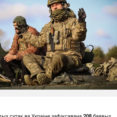
лых сутак ва Украіне зафіксавана
208
баявых