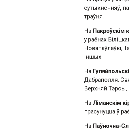
сутыкненняў, п
траўня.
На
Пакроўскім к
у раёнах Біліцка
Новапаўлаўкі, Т
іншых.
На
Гуляйпольскі
Дабраполля, Свя
Верхняй Тэрсы, 
На
Ліманскім кі
прасунуцца ў раё
На
Паўночна-Сл