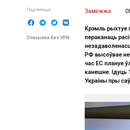
Замежжа
0
Крэмль рыхтуе 
пераканаць расі
Спасылка без VPN
незадаволенасц
РФ высоўвае не
час ЕС плануе ў
канешне. Ідуць
Украіны пры са