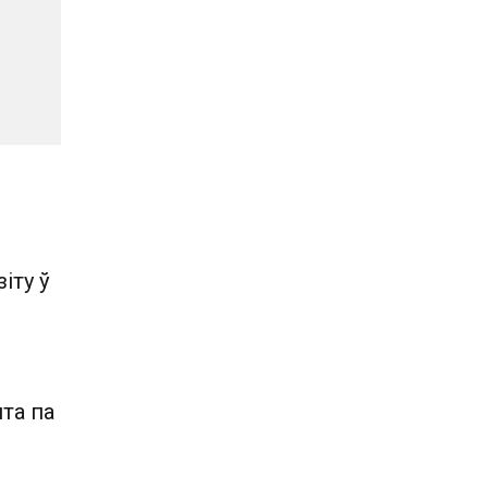
іту ў
та па