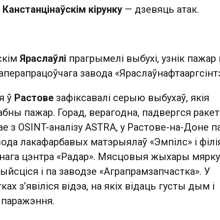
а
Канстанцінаўскім кірунку
— дзевяць атак.
йскім
Яраслаўлі
прагрымелі выбухі, узнік пажар 
перапрацоўчага завода «Яраслаўнафтааргсінтэ
я ў
Растове
зафіксавалі серыю выбухаў, якія
бны пажар. Горад, верагодна, падвергся раке
ае з OSINT-аналізу ASTRA, у Растове-на-Доне 
авода лакафарбавых матэрыялаў «Эмпілс» і філі
чнага цэнтра «Радар». Мясцовыя жыхары мярк
ыйсціся і па заводзе «Аграпрамзапчастка». У
х з’явіліся відэа, на якіх відаць густы дым і
 паражэння.