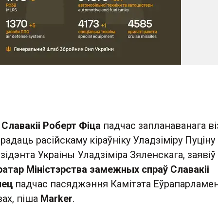
 Славакіі Роберт Фіца
падчас запланаванага віз
адаць расійскаму кіраўніку Уладзіміру Пуціну
зідэнта Украіны Уладзіміра Зяленскага, заявіў
атар Міністэрства замежных спраў Славакіі
нец
падчас пасяджэння Камітэта Еўрапарламен
ах, піша
Marker
.