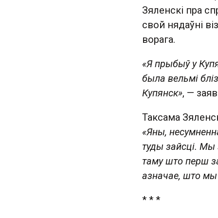
Зяленскі пра сп
свой нядаўні віз
ворага.
«Я прыбыў у Куп
была вельмі блі
Купянск»
, — заяв
Таксама Зяленск
«Яны, несумненн
туды зайсці. Мы
таму што перш за
азначае, што мы
* * *