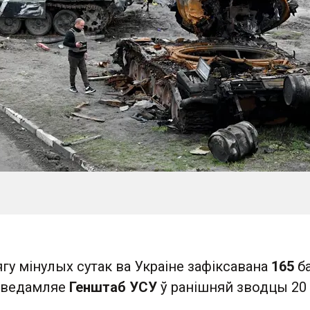
ягу мінулых сутак ва Украіне зафіксавана
165
б
аведамляе
Генштаб УСУ
ў ранішняй зводцы 20