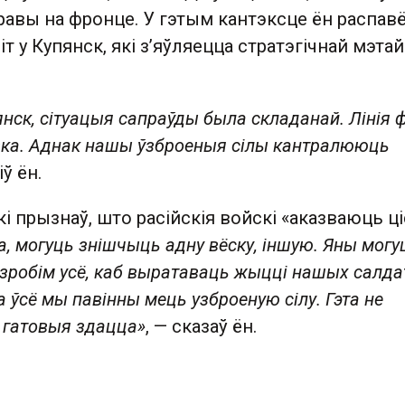
равы на фронце. У гэтым кантэксце ён распавё
іт у Купянск, які з’яўляецца стратэгічнай мэтай
янск, сітуацыя сапраўды была складанай. Лінія 
зка. Аднак нашы ўзброеныя сілы кантралююць
іў ён.
і прызнаў, што расійскія войскі «аказваюць ці
а, могуць знішчыць адну вёску, іншую. Яны могу
 зробім усё, каб выратаваць жыцці нашых салда
 ўсё мы павінны мець узброеную сілу. Гэта не
 гатовыя здацца»
, — сказаў ён.