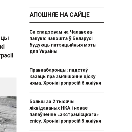
АПОШНЯЕ НА САЙЦЕ
Са спадзевам на Чалавека-
нцы
павука: навошта ў Беларусі
будуюць патэнцыйныя мэты
кі
для Украіны
рэсіі
Праваабаронцы: падстаў
казаць пра змяншэнне ціску
няма. Хронікі рэпрэсій 6 жніўня
Больш за 2 тысячы
ліквідаваных НКА і новае
папаўненне «экстрэмісцкага»
спісу. Хронікі рэпрэсій 5 жніўня