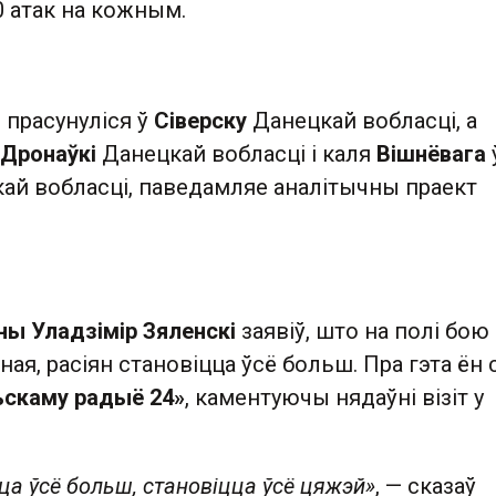
0 атак на кожным.
і прасунуліся ў
Сіверску
Данецкай вобласці, а
Дронаўкі
Данецкай вобласці і каля
Вішнёвага
ай вобласці, паведамляе аналітычны праект
ны Уладзімір Зяленскі
заявіў, што на полі бою
ная, расіян становіцца ўсё больш. Пра гэта ён 
ьскаму радыё 24»
, каментуючы нядаўні візіт у
ца ўсё больш, становіцца ўсё цяжэй»
, — сказаў