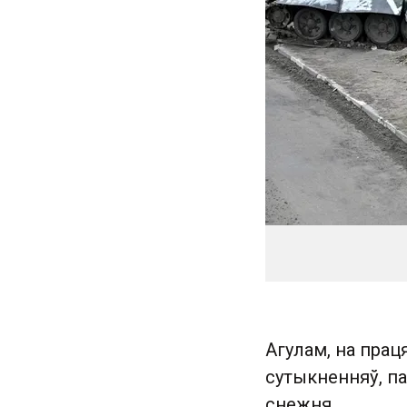
Агулам, на прац
сутыкненняў, п
снежня.