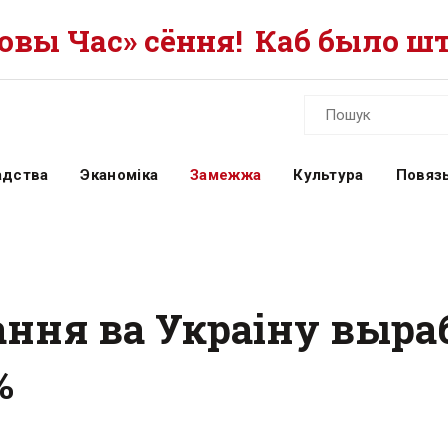
вы Час» сёння!
Каб было шт
адства
Эканоміка
Замежжа
Культура
Повязь
ння ва Украіну выраб
%