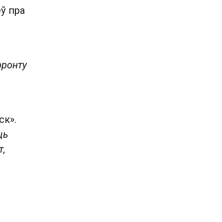
ў пра
фронту
ск».
ць
т,