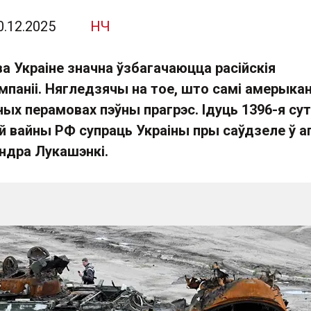
0.12.2025
НЧ
а Украіне значна ўзбагачаюцца расійскія
мпаніі. Нягледзячы на тое, што самі амерыка
ных перамовах пэўны прагрэс. Ідуць 1396-я сут
 вайны РФ супраць Украіны пры саўдзеле ў аг
дра Лукашэнкі.