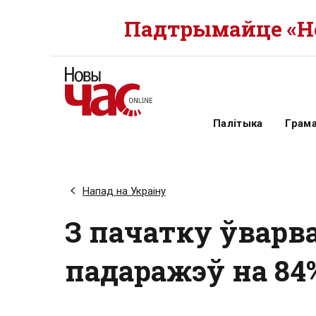
Падтрымайце «Но
Палітыка
Грам
Напад на Украіну
З пачатку ўварва
падаражэў на 84