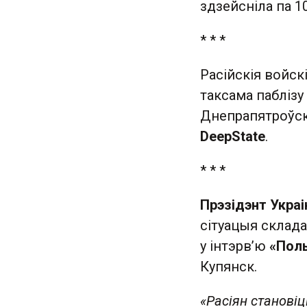
здзейсніла па 1
* * *
Расійскія войск
таксама паблізу
Днепрапятроўск
DeepState
.
* * *
Прэзідэнт Украі
сітуацыя склада
у інтэрв’ю
«Пол
Купянск.
«Расіян становіц