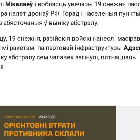
лі
Мікалаеў
і вобласць увечары 19 снежня пас
а налёт дронаў РФ. Горад і населеныя пункты
а абясточаныя ў выніку абстрэлу.
цу, 19 снежня, расійскія войскі нанеслі масіра
мі ракетамі па партовай інфраструктуры
Адэс
іку абстрэлу сем чалавек загінулі, пятнаццаць
і.