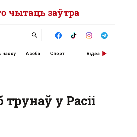
о чытаць заўтра
 часоў
Асоба
Спорт
Відэа
 трунаў у Расіі