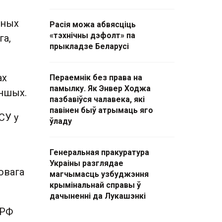
ьных
Расія можа абвясціць
«тэхнічны дэфолт» па
га,
прыкладзе Беларусі
ах
Пераемнік без права на
памылку. Як Энвер Ходжа
іншых.
пазбавіўся чалавека, які
павінен быў атрымаць яго
СУ у
ўладу
Генеральная пракуратура
Украіны разглядае
овага
магчымасць узбуджэння
крымінальнай справы ў
дачыненні да Лукашэнкі
 РФ