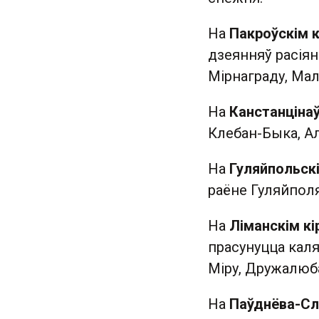
На
Пакроўскім к
дзеянняў расіян 
Мірнаграду, Мала
На
Канстанцінаў
Клебан-Быка, Ал
На
Гуляйпольскі
раёне Гуляйполя
На
Ліманскім кі
прасунуцца каля
Міру, Дружалюба
На
Паўднёва-С