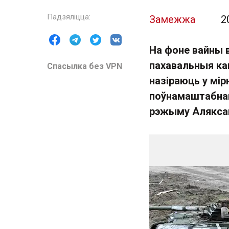
Замежжа
2
На фоне вайны в
пахавальныя ка
Спасылка без VPN
назіраюць у мір
поўнамаштабнай
рэжыму Аляксан