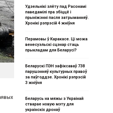
Удзельнікі злёту пад Расонамі
паведамілі пра збіццё і
прыніжэнні пасля затрыманняў.
Хронікі рэпрэсій 4 жніўня
Перамовы ў Каракасе. Ці можа
венесуэльскі сцэнар стаць
прыкладам для Беларусі?
Беларускі ПЭН зафіксаваў 738
парушэнняў культурных правоў
за паўгоддзе. Хронікі рэпрэсій
3 жніўня
аявых
Беларусь на мяжы з Украінай
стварае новую мэту для
украінскіх дронаў