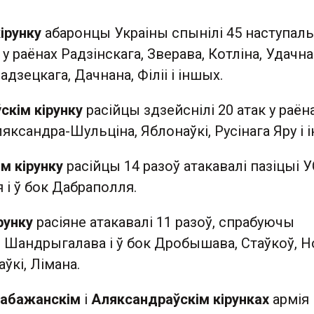
ірунку
абаронцы Украіны спынілі 45 наступал
у раёнах Радзінскага, Зверава, Котліна, Удачна
дзецкага, Дачнана, Філіі і іншых.
скім кірунку
расійцы здзейснілі 20 атак у раён
яксандра-Шульціна, Яблонаўкі, Русінага Яру і 
м кірунку
расійцы 14 разоў атакавалі пазіцыі У
 і ў бок Дабраполля.
рунку
расіяне атакавалі 11 разоў, спрабуючы
 Шандрыгалава і ў бок Дробышава, Стаўкоў, Н
ўкі, Лімана.
лабажанскім
і
Аляксандраўскім кірунках
армія