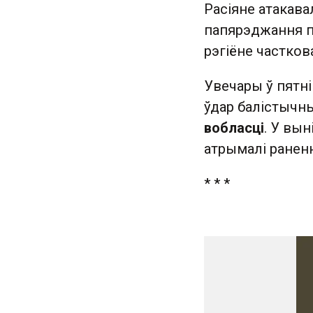
Расіяне атакава
папярэджання пр
рэгіёне частков
Увечары ў пятні
ўдар балістычны
вобласці
. У вын
атрымалі раненн
* * *