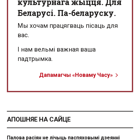
культурнага жыцця. Для
Беларусі. Па-беларуску.
Мы хочам працягваць пісаць для
вас.
І нам вельмі важная ваша
падтрымка.
Дапамагчы «Новаму Часу»
АПОШНЯЕ НА САЙЦЕ
Палова расіян не лічыць паспяховымі дзеянні