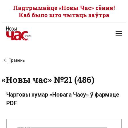
Падтрымайце «Новы Час» сёння!
Каб было што чытаць заўтра
Травень
«Новы час» №21 (486)
Чарговы нумар «Новага Часу» ў фармаце
PDF