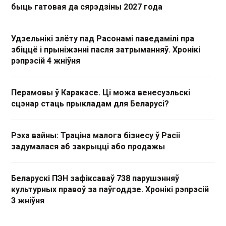
быць гатовая да сярэдзіны 2027 года
Удзельнікі злёту пад Расонамі паведамілі пра
збіццё і прыніжэнні пасля затрыманняў. Хронікі
рэпрэсій 4 жніўня
Перамовы ў Каракасе. Ці можа венесуэльскі
сцэнар стаць прыкладам для Беларусі?
Рэха вайны: Траціна малога бізнесу ў Расіі
задумалася аб закрыцці або продажы
Беларускі ПЭН зафіксаваў 738 парушэнняў
культурных правоў за паўгоддзе. Хронікі рэпрэсій
3 жніўня