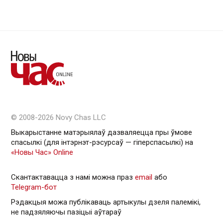
© 2008-2026 Novy Chas LLC
Выкарыстанне матэрыялаў дазваляецца пры ўмове
спасылкі (для інтэрнэт-рэсурсаў — гiперспасылкi) на
«Новы Час» Online
Скантактавацца з намі можна праз
email
або
Telegram-бот
Рэдакцыя можа публікаваць артыкулы дзеля палемікі,
не падзяляючы пазіцыі аўтараў