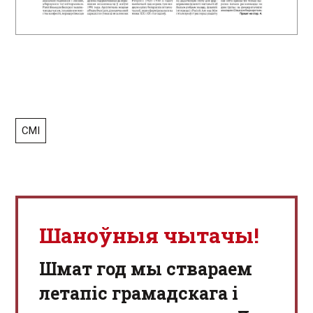
СМІ
Шаноўныя чытачы!
Шмат год мы ствараем
летапіс грамадскага і