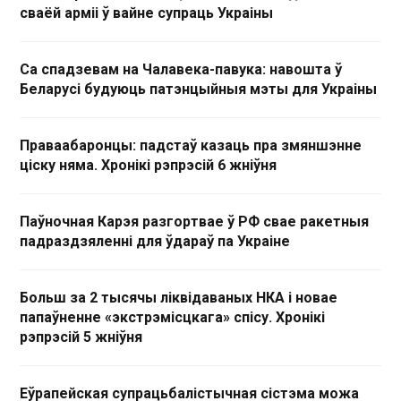
сваёй арміі ў вайне супраць Украіны
Са спадзевам на Чалавека-павука: навошта ў
Беларусі будуюць патэнцыйныя мэты для Украіны
Праваабаронцы: падстаў казаць пра змяншэнне
ціску няма. Хронікі рэпрэсій 6 жніўня
Паўночная Карэя разгортвае ў РФ свае ракетныя
падраздзяленні для ўдараў па Украіне
Больш за 2 тысячы ліквідаваных НКА і новае
папаўненне «экстрэмісцкага» спісу. Хронікі
рэпрэсій 5 жніўня
Еўрапейская супрацьбалістычная сістэма можа