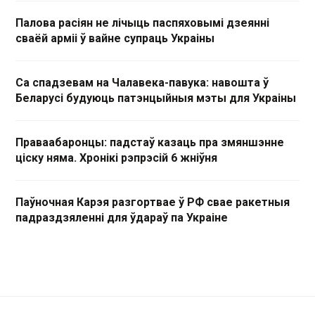
Палова расіян не лічыць паспяховымі дзеянні
сваёй арміі ў вайне супраць Украіны
Са спадзевам на Чалавека-павука: навошта ў
Беларусі будуюць патэнцыйныя мэты для Украіны
Праваабаронцы: падстаў казаць пра змяншэнне
ціску няма. Хронікі рэпрэсій 6 жніўня
Паўночная Карэя разгортвае ў РФ свае ракетныя
падраздзяленні для ўдараў па Украіне