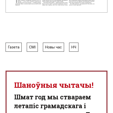
Газета
СМІ
Новы час
НЧ
Шаноўныя чытачы!
Шмат год мы ствараем
летапіс грамадскага і