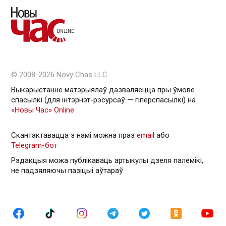
© 2008-2026 Novy Chas LLC
Выкарыстанне матэрыялаў дазваляецца пры ўмове
спасылкі (для інтэрнэт-рэсурсаў — гiперспасылкi) на
«Новы Час» Online
Скантактавацца з намі можна праз
email
або
Telegram-бот
Рэдакцыя можа публікаваць артыкулы дзеля палемікі,
не падзяляючы пазіцыі аўтараў