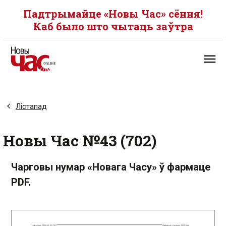
Падтрымайце «Новы Час» сёння!
Каб было што чытаць заўтра
Лістапад
Новы Час №43 (702)
Чарговы нумар «Новага Часу» ў фармаце
PDF.