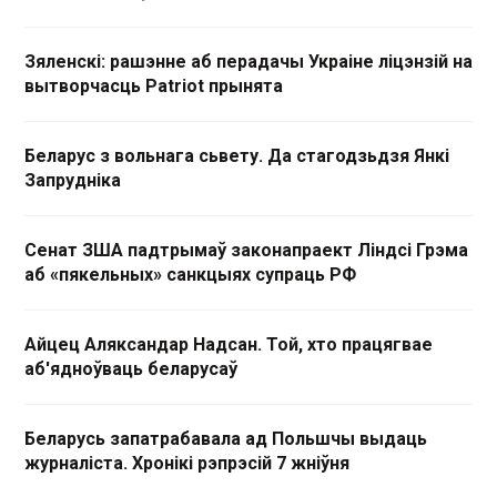
Зяленскі: рашэнне аб перадачы Украіне ліцэнзій на
вытворчасць Patriot прынята
Беларус з вольнага сьвету. Да стагодзьдзя Янкі
Запрудніка
Сенат ЗША падтрымаў законапраект Ліндсі Грэма
аб «пякельных» санкцыях супраць РФ
Айцец Аляксандар Надсан. Той, хто працягвае
аб'ядноўваць беларусаў
Беларусь запатрабавала ад Польшчы выдаць
журналіста. Хронікі рэпрэсій 7 жніўня