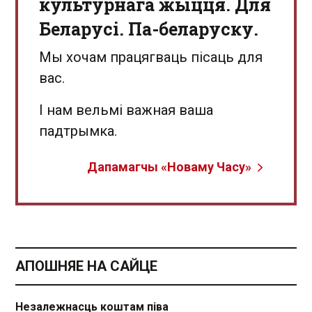
культурнага жыцця. Для
Беларусі. Па-беларуску.
Мы хочам працягваць пісаць для
вас.
І нам вельмі важная ваша
падтрымка.
Дапамагчы «Новаму Часу»
АПОШНЯЕ НА САЙЦЕ
Незалежнасць коштам піва