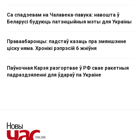
Са спадзевам на Чалавека-павука: навошта ў
Беларусі будуюць патэнцыйныя мэты для Украіны
Праваабаронцы: падстаў казаць пра змяншэнне
ціску няма. Хронікі рэпрэсій 6 жніўня
Паўночная Карэя разгортвае ў РФ свае ракетныя
падраздзяленні для ўдараў па Украіне