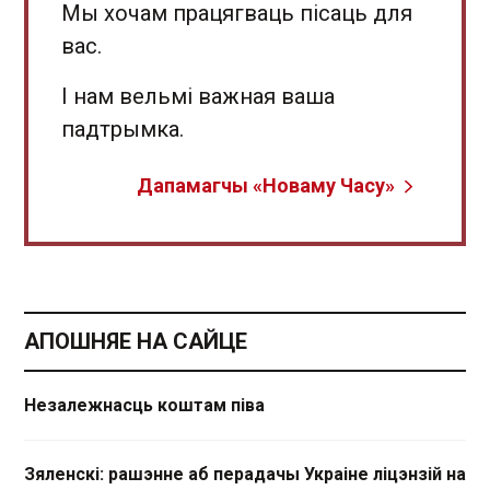
Мы хочам працягваць пісаць для
вас.
І нам вельмі важная ваша
падтрымка.
Дапамагчы «Новаму Часу»
АПОШНЯЕ НА САЙЦЕ
Незалежнасць коштам піва
Зяленскі: рашэнне аб перадачы Украіне ліцэнзій на