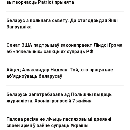
вытворчасць Patriot прынята
Беларус з вольнага сьвету. Да стагодзьдзя Янкі
Запрудніка
Сенат ЗША падтрымаў законапраект Ліндсі Грэма
аб «пякельных» санкцыях супраць РФ
Айцец Аляксандар Надсан. Той, хто працягвае
аб'ядноўваць беларусаў
Беларусь запатрабавала ад Польшчы выдаць
журналіста. Хронікі рэпрэсій 7 жніўня
Палова расіян не лічыць паспяховымі дзеянні
сваёй арміі ў вайне супраць Украіны