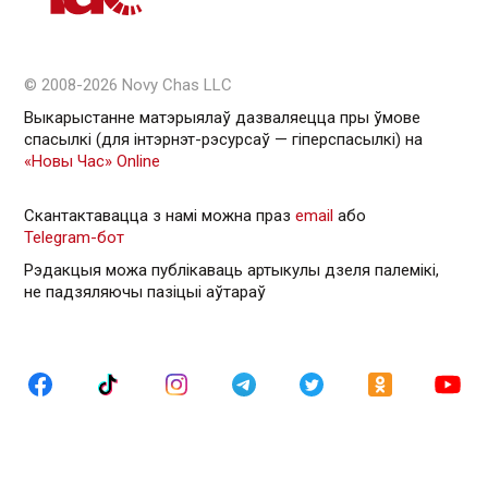
© 2008-2026 Novy Chas LLC
Выкарыстанне матэрыялаў дазваляецца пры ўмове
спасылкі (для інтэрнэт-рэсурсаў — гiперспасылкi) на
«Новы Час» Online
Скантактавацца з намі можна праз
email
або
Telegram-бот
Рэдакцыя можа публікаваць артыкулы дзеля палемікі,
не падзяляючы пазіцыі аўтараў
Спасылка без VPN