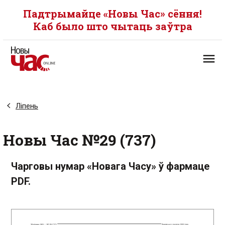
Падтрымайце «Новы Час» сёння!
Каб было што чытаць заўтра
Ліпень
Новы Час №29 (737)
Чарговы нумар «Новага Часу» ў фармаце
PDF.