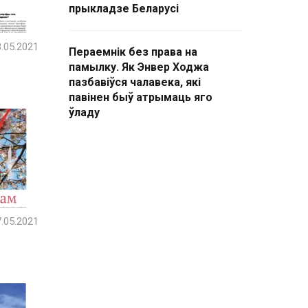
прыкладзе Беларусі
.05.2021
Пераемнік без права на
памылку. Як Энвер Ходжа
пазбавіўся чалавека, які
павінен быў атрымаць яго
ўладу
.05.2021