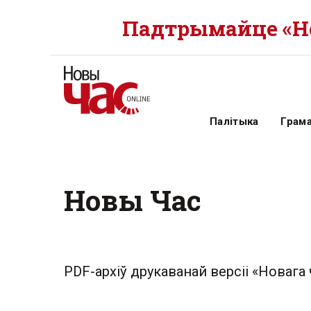
Падтрымайце «Но
Палітыка
Грам
Новы Час
PDF-архіў друкаванай версіі «Новага 