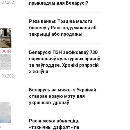
.07.2021
прыкладам для Беларусі?
Рэха вайны: Траціна малога
бізнесу ў Расіі задумалася аб
закрыцці або продажы
Беларускі ПЭН зафіксаваў 738
парушэнняў культурных правоў
за паўгоддзе. Хронікі рэпрэсій
3 жніўня
.06.2021
Беларусь на мяжы з Украінай
стварае новую мэту для
украінскіх дронаў
Расія можа абвясціць
«тэхнічны дэфолт» па