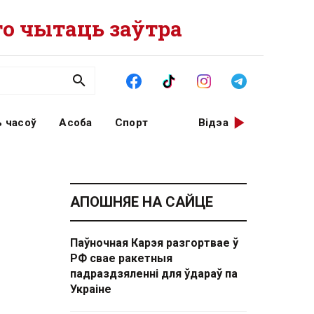
о чытаць заўтра
 часоў
Асоба
Спорт
Відэа
АПОШНЯЕ НА САЙЦЕ
Паўночная Карэя разгортвае ў
РФ свае ракетныя
падраздзяленні для ўдараў па
Украіне