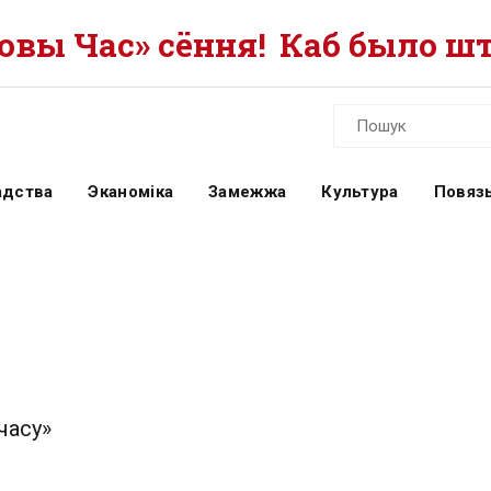
вы Час» сёння!
Каб было шт
адства
Эканоміка
Замежжа
Культура
Повязь
часу»