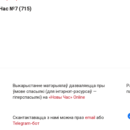
Час №7 (715)
Выкарыстанне матэрыялаў дазваляецца пры
Р
ўмове спасылкі (для інтэрнэт-рэсурсаў —
п
гiперспасылкi) на
«Новы Час» Online
Скантактавацца з намі можна праз
email
або
Telegram-бот