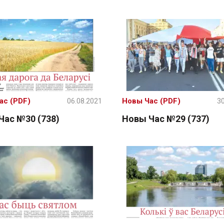
ас (PDF)
06.08.2021
Новы Час (PDF)
30
Час №30 (738)
Новы Час №29 (737)