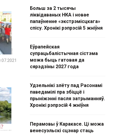
Больш за 2 тысячы
ліквідаваных НКА і новае
папаўненне «экстрэмісцкага»
спісу. Хронікі рэпрэсій 5 жніўня
Еўрапейская
супрацьбалістычная сістэма
можа быць гатовая да
.07.2021
сярэдзіны 2027 года
Удзельнікі злёту пад Расонамі
паведамілі пра збіццё і
прыніжэнні пасля затрыманняў.
Хронікі рэпрэсій 4 жніўня
Перамовы ў Каракасе. Ці можа
венесуэльскі сцэнар стаць