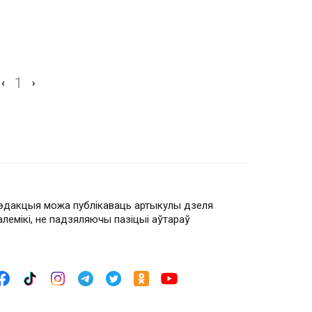
1
‹
›
эдакцыя можа публікаваць артыкулы дзеля
алемікі, не падзяляючы пазіцыі аўтараў