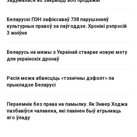
задумалася аб закрыцці або продажы
Беларускі ПЭН зафіксаваў 738 парушэнняў
культурных правоў за паўгоддзе. Хронікі рэпрэсій
3 жніўня
Беларусь на мяжы з Украінай стварае новую мэту
для украінскіх дронаў
Расія можа абвясціць «тэхнічны дэфолт» па
прыкладзе Беларусі
Пераемнік без права на памылку. Як Энвер Ходжа
пазбавіўся чалавека, які павінен быў атрымаць
яго ўладу