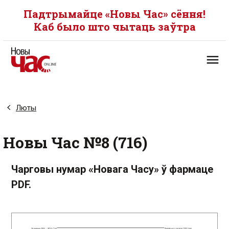
Падтрымайце «Новы Час» сёння!
Каб было што чытаць заўтра
Люты
Новы Час №8 (716)
Чарговы нумар «Новага Часу» ў фармаце
PDF.