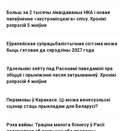
Больш за 2 тысячы ліквідаваных НКА і новае
папаўненне «экстрэмісцкага» спісу. Хронікі
рэпрэсій 5 жніўня
Еўрапейская супрацьбалістычная сістэма можа
быць гатовая да сярэдзіны 2027 года
Удзельнікі злёту пад Расонамі паведамілі пра
збіццё і прыніжэнні пасля затрыманняў. Хронікі
рэпрэсій 4 жніўня
Перамовы ў Каракасе. Ці можа венесуэльскі
сцэнар стаць прыкладам для Беларусі?
Рэха вайны: Траціна малога бізнесу ў Расіі