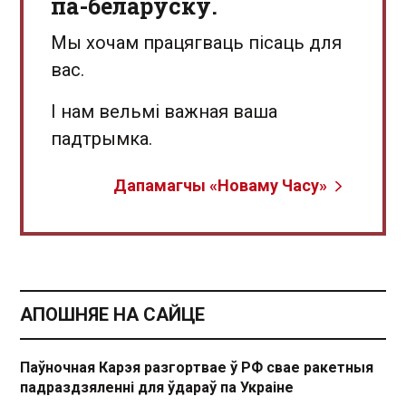
па-беларуску.
Мы хочам працягваць пісаць для
вас.
І нам вельмі важная ваша
падтрымка.
Дапамагчы «Новаму Часу»
АПОШНЯЕ НА САЙЦЕ
Паўночная Карэя разгортвае ў РФ свае ракетныя
падраздзяленні для ўдараў па Украіне