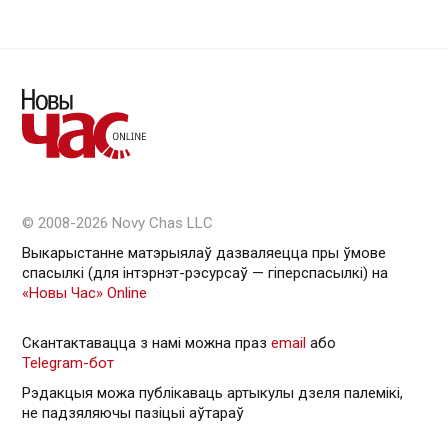
© 2008-2026 Novy Chas LLC
Выкарыстанне матэрыялаў дазваляецца пры ўмове
спасылкі (для інтэрнэт-рэсурсаў — гiперспасылкi) на
«Новы Час» Online
Скантактавацца з намі можна праз
email
або
Telegram-бот
Рэдакцыя можа публікаваць артыкулы дзеля палемікі,
не падзяляючы пазіцыі аўтараў