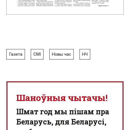
Газета
СМІ
Новы час
НЧ
Шаноўныя чытачы!
Шмат год мы пішам пра
Беларусь, для Беларусі,