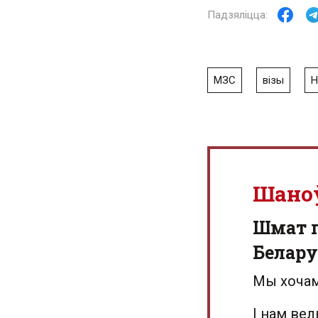
МЗС
візы
Н
Шано
Шмат г
Белару
Мы хочам
І нам ве