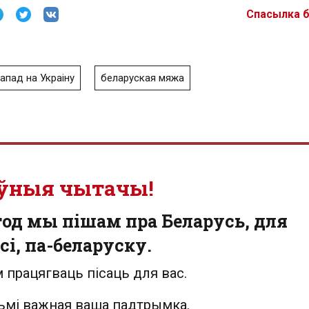
Спасылка 
апад на Украіну
беларуская мяжа
ўныя чытачы!
од мы пішам пра Беларусь, для
сі, па-беларуску.
 працягваць пісаць для вас.
льмі важная ваша падтрымка.