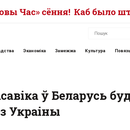
вы Час» сёння!
Каб было шт
адства
Эканоміка
Замежжа
Культура
Повязь
савіка ў Беларусь бу
е з Украіны