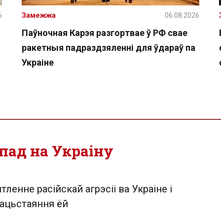
6
Замежжа
06.08.2026
Паўночная Карэя разгортвае ў РФ свае
ракетныя падраздзяленні для ўдараў па
Украіне
пад на Украіну
тленне расійскай агрэсіі ва Украіне і
ацьстаяння ёй