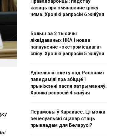
Праваабаронцы: падстаў
казаць пра змяншэнне ціску
няма. Хронікі рэпрэсій 6 жніўня
Больш за 2 тысячы
ліквідаваных НКА і новае
папаўненне «экстрэмісцкага»
спісу. Хронікі рэпрэсій 5 жніўня
Удзельнікі злёту пад Расонамі
паведамілі пра збіццё і
прыніжэнні пасля затрыманняў.
Хронікі рэпрэсій 4 жніўня
Перамовы ў Каракасе. Ці можа
дку
венесуэльскі сцэнар стаць
прыкладам для Беларусі?
ны