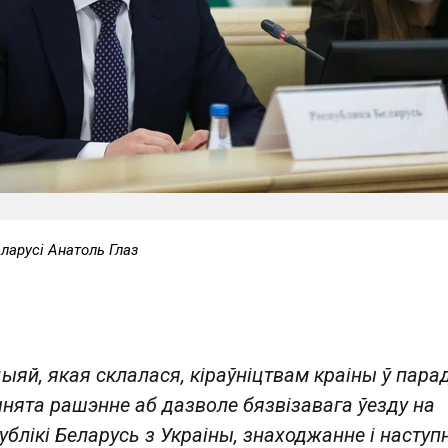
ларусі Анатоль Глаз
ацыяй, якая склалася, кіраўніцтвам краіны ў пара
ята рашэнне аб дазволе бязвізавага ўезду на
блікі Беларусь з Украіны, знаходжанне і наступ