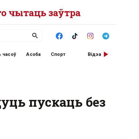
о чытаць заўтра
 часоў
Асоба
Спорт
Відэа
дуць пускаць без