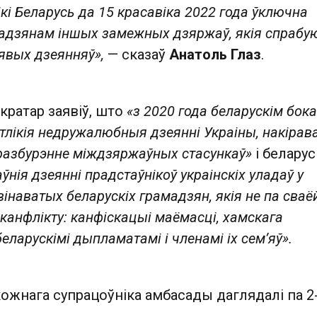
кі Беларусь да 15 красавіка 2022 года ўключна
мадзянам іншых замежных дзяржаў, якія спрабу
аявых дзеянняў»,
— сказаў
Анатоль Глаз
.
кратар заявіў, што
«з 2020 года беларускім бок
тлікія недружалюбныя дзеянні Украіны, накіра
разбурэнне міждзяржаўных стасункаў»
і беларус
ўнія дзеянні прадстаўнікоў украінскіх уладаў у
інаватых беларускіх грамадзян, якія не па сваё
 канфлікту: канфіскацыі маёмасці, хамскага
ларускімі дыпламатамі і членамі іх сем’яў».
жнага супрацоўніка амбасады даглядалі па 2