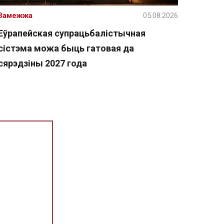
Замежжа
05.08.2026
Еўрапейская супрацьбалістычная
сістэма можа быць гатовая да
сярэдзіны 2027 года