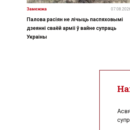
Замежжа
07.08.202
Палова расіян не лічыць паспяховымі
дзеянні сваёй арміі ў вайне супраць
Украіны
На
Асвя
супр