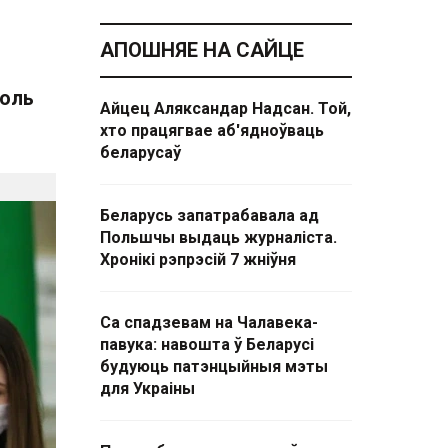
АПОШНЯЕ НА САЙЦЕ
толь
Айцец Аляксандар Надсан. Той,
хто працягвае аб'ядноўваць
беларусаў
Беларусь запатрабавала ад
Польшчы выдаць журналіста.
Хронікі рэпрэсій 7 жніўня
Са спадзевам на Чалавека-
павука: навошта ў Беларусі
будуюць патэнцыйныя мэты
для Украіны