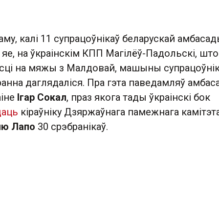
аму, калі 11 супрацоўнікаў беларускай амбасад
і яе, на ўкраінскім КПП Магілёў-Падольскі, што
асці на мяжы з Малдовай, машыны супрацоўні
анна даглядаліся. Пра гэта паведамляў амбас
аіне
Ігар Сокал
, праз якога тады ўкраінскі бок
даць
кіраўніку Дзяржаўнага памежнага камітэт
лю Лапо
30 срэбранікаў.