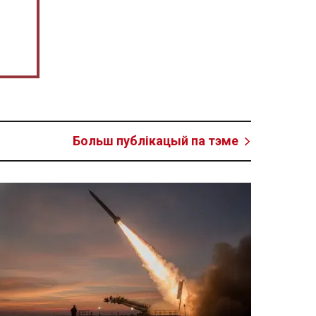
Больш публікацый па тэме