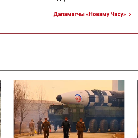
Дапамагчы «Новаму Часу»