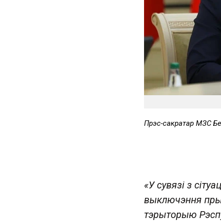
Прэс-сакратар МЗС Бе
«У сувязі з сіту
выключэння прын
тэрыторыю Рэспу