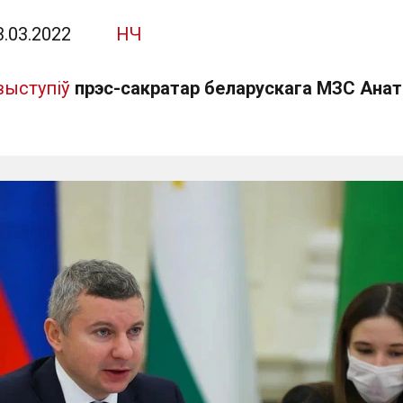
3.03.2022
НЧ
выступіў
прэс-сакратар беларускага МЗС Ана