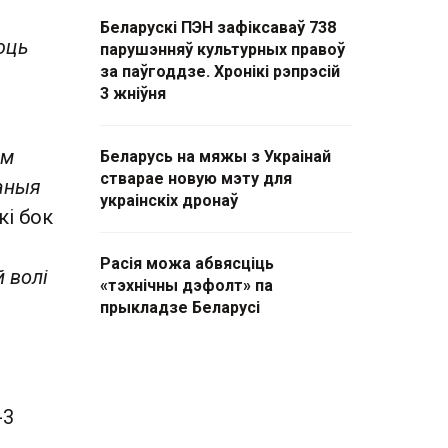
Беларускі ПЭН зафіксаваў 738
юць
парушэнняў культурных правоў
за паўгоддзе. Хронікі рэпрэсій
3 жніўня
ам
Беларусь на мяжы з Украінай
стварае новую мэту для
ваныя
украінскіх дронаў
кі бок
Расія можа абвясціць
й волі
«тэхнічны дэфолт» па
прыкладзе Беларусі
-3