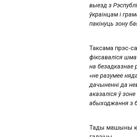
выезд з Рэспублі
ўкраінцам і гра
пакінуць зону б
Таксама прэс-са
фіксаваліся шма
на безадказнае 
«не разумее няда
дачыненні да нев
аказаліся ў зоне
абыходжання з бе
Тады машыны ко
гадзіны.