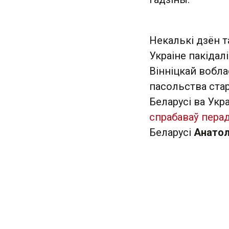
Некалькі дзён т
Украіне пакідал
Вінніцкай вобл
пасольства стар
Беларусі ва Укр
спрабаваў пера
Беларусі
Анато