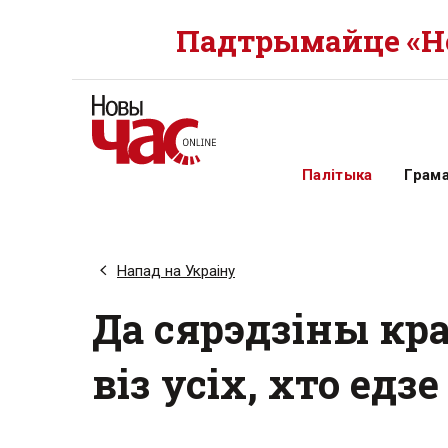
Падтрымайце «Но
Палітыка
Грам
Напад на Украіну
Да сярэдзіны кра
віз усіх, хто едз