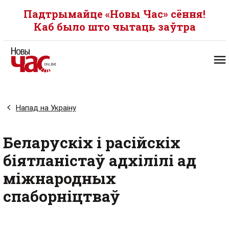
Падтрымайце «Новы Час» сёння!
Каб было што чытаць заўтра
Напад на Украіну
Беларускіх і расійскіх
біятланістаў адхілілі ад
міжнародных
спаборніцтваў