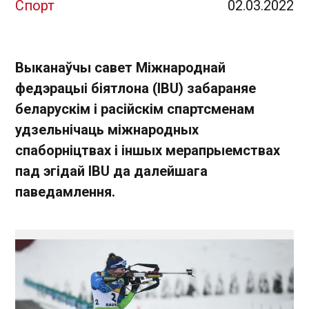
Спорт
02.03.2022
Выканаўчы савет Міжнароднай
федэрацыі біятлона (IBU) забараняе
беларускім і расійскім спартсменам
удзельнічаць міжнародных
спаборніцтвах і іншых мерапрыемствах
пад эгідай IBU да далейшага
паведамлення.