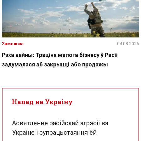
Замежжа
04.08.2026
Рэха вайны: Траціна малога бізнесу ў Расіі
задумалася аб закрыцці або продажы
Напад на Украіну
Асвятленне расійскай агрэсіі ва
Украіне і супрацьстаяння ёй