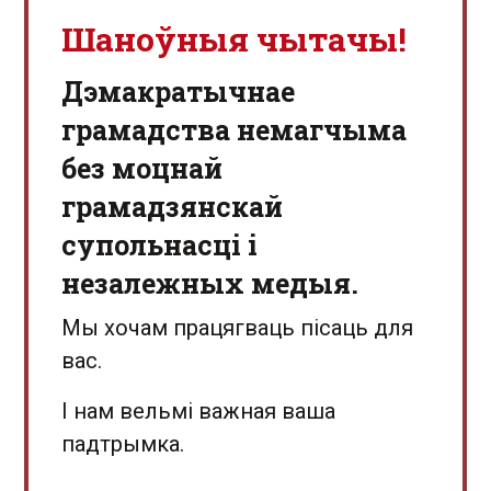
Шаноўныя чытачы!
Дэмакратычнае
грамадства немагчыма
без моцнай
грамадзянскай
супольнасці і
незалежных медыя.
Мы хочам працягваць пісаць для
вас.
І нам вельмі важная ваша
падтрымка.