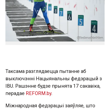
Таксама разглядаецца пытанне аб
выключэнні Нацыянальны федэрацый з
IBU. Рашэнне будзе прынята 17 сакавіка,
перадае
REFORM.by
.
Міжнародная федэрацыі заяўляе, што