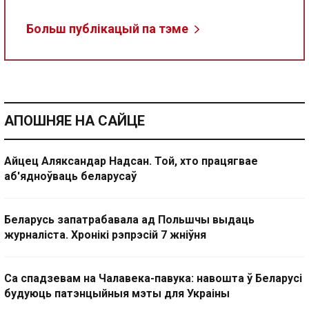
Больш публікацый па тэме
АПОШНЯЕ НА САЙЦЕ
Айцец Аляксандар Надсан. Той, хто працягвае
аб'ядноўваць беларусаў
Беларусь запатрабавала ад Польшчы выдаць
журналіста. Хронікі рэпрэсій 7 жніўня
Са спадзевам на Чалавека-павука: навошта ў Беларусі
будуюць патэнцыйныя мэты для Украіны