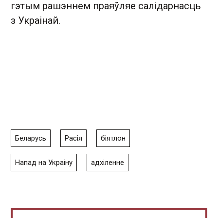
гэтым рашэннем праяўляе салідарнасць
з Украінай.
Беларусь
Расія
біятлон
Напад на Украіну
адхіленне