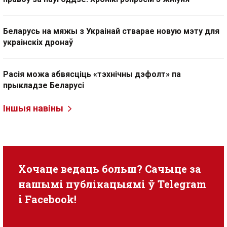
Беларусь на мяжы з Украінай стварае новую мэту для
украінскіх дронаў
Расія можа абвясціць «тэхнічны дэфолт» па
прыкладзе Беларусі
Іншыя навіны
Хочаце ведаць больш? Сачыце за
нашымі публікацыямі ў
Telegram
i
Facebook
!