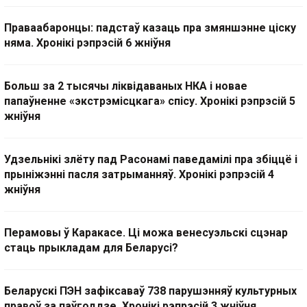
Праваабаронцы: падстаў казаць пра змяншэнне ціску
няма. Хронікі рэпрэсій 6 жніўня
Больш за 2 тысячы ліквідаваных НКА і новае
папаўненне «экстрэмісцкага» спісу. Хронікі рэпрэсій 5
жніўня
Удзельнікі злёту пад Расонамі паведамілі пра збіццё і
прыніжэнні пасля затрыманняў. Хронікі рэпрэсій 4
жніўня
Перамовы ў Каракасе. Ці можа венесуэльскі сцэнар
стаць прыкладам для Беларусі?
Беларускі ПЭН зафіксаваў 738 парушэнняў культурных
правоў за паўгоддзе. Хронікі рэпрэсій 3 жніўня