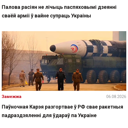
Палова расіян не лічыць паспяховымі дзеянні
сваёй арміі ў вайне супраць Украіны
Замежжа
06.08.2026
Паўночная Карэя разгортвае ў РФ свае ракетныя
падраздзяленні для ўдараў па Украіне