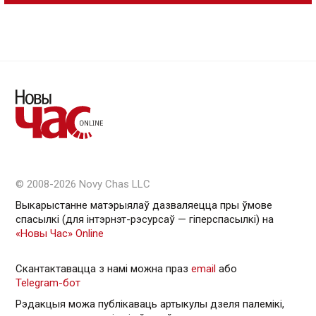
© 2008-2026 Novy Chas LLC
Выкарыстанне матэрыялаў дазваляецца пры ўмове
спасылкі (для інтэрнэт-рэсурсаў — гiперспасылкi) на
«Новы Час» Online
Скантактавацца з намі можна праз
email
або
Telegram-бот
Рэдакцыя можа публікаваць артыкулы дзеля палемікі,