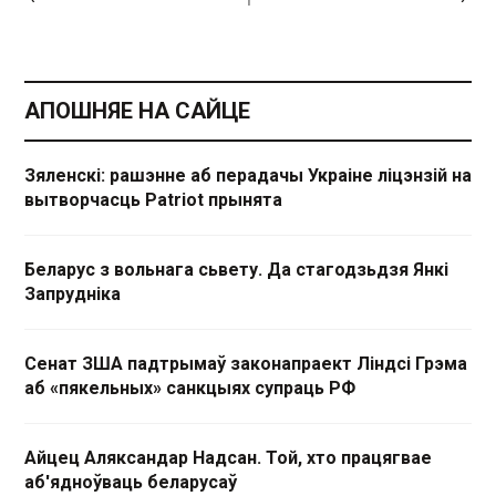
АПОШНЯЕ НА САЙЦЕ
Зяленскі: рашэнне аб перадачы Украіне ліцэнзій на
вытворчасць Patriot прынята
Беларус з вольнага сьвету. Да стагодзьдзя Янкі
Запрудніка
Сенат ЗША падтрымаў законапраект Ліндсі Грэма
аб «пякельных» санкцыях супраць РФ
Айцец Аляксандар Надсан. Той, хто працягвае
аб'ядноўваць беларусаў