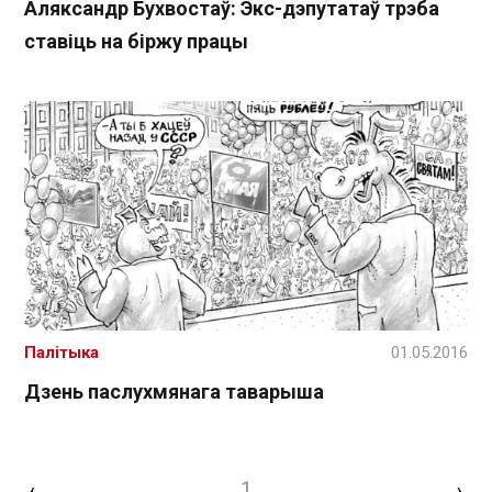
Аляксандр Бухвостаў: Экс-дэпутатаў трэба
ставіць на біржу працы
Палітыка
01.05.2016
Дзень паслухмянага таварыша
1
‹
›