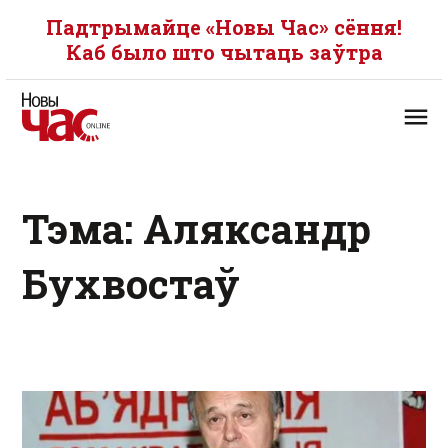
Падтрымайце «Новы Час» сёння!
Каб было што чытаць заўтра
Тэма: Аляксандр
Бухвостаў