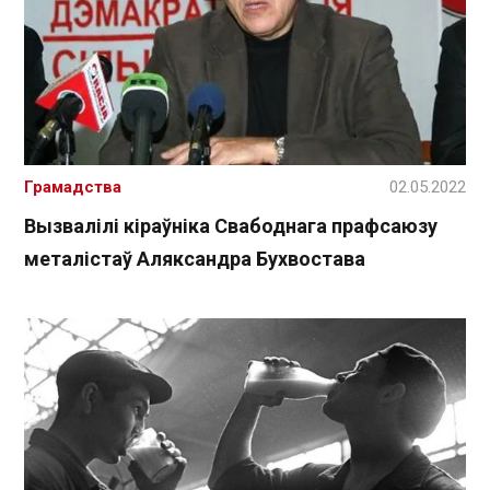
Грамадства
02.05.2022
Вызвалілі кіраўніка Свабоднага прафсаюзу
металістаў Аляксандра Бухвостава