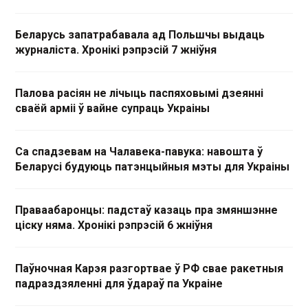
Беларусь запатрабавала ад Польшчы выдаць
журналіста. Хронікі рэпрэсій 7 жніўня
Палова расіян не лічыць паспяховымі дзеянні
сваёй арміі ў вайне супраць Украіны
Са спадзевам на Чалавека-павука: навошта ў
Беларусі будуюць патэнцыйныя мэты для Украіны
Праваабаронцы: падстаў казаць пра змяншэнне
ціску няма. Хронікі рэпрэсій 6 жніўня
Паўночная Карэя разгортвае ў РФ свае ракетныя
падраздзяленні для ўдараў па Украіне