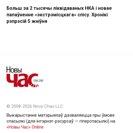
Больш за 2 тысячы ліквідаваных НКА і новае
папаўненне «экстрэмісцкага» спісу. Хронікі
рэпрэсій 5 жніўня
© 2008-2026 Novy Chas LLC
Выкарыстанне матэрыялаў дазваляецца пры ўмове
спасылкі (для інтэрнэт-рэсурсаў — гiперспасылкi) на
«Новы Час» Online