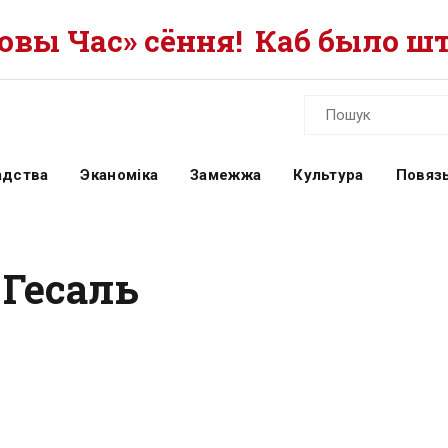
вы Час» сёння!
Каб было шт
адства
Эканоміка
Замежжа
Культура
Повязь
 Гесаль