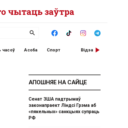
о чытаць заўтра
 часоў
Асоба
Спорт
Відэа
АПОШНЯЕ НА САЙЦЕ
Сенат ЗША падтрымаў
законапраект Ліндсі Грэма аб
«пякельных» санкцыях супраць
РФ