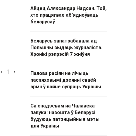
Айцец Аляксандар Надсан. Той,
хто працягвае аб'ядноўваць
беларусаў
Беларусь запатрабавала ад
Польшчы выдаць журналіста.
Хронікі рэпрэсій 7 жніўня
1
‹
›
Палова расіян не лічыць
паспяховымі дзеянні сваёй
арміі ў вайне супраць Украіны
Са спадзевам на Чалавека-
павука: навошта ў Беларусі
будуюць патэнцыйныя мэты
для Украіны