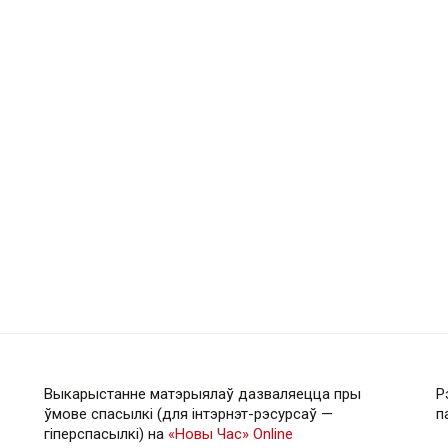
Выкарыстанне матэрыялаў дазваляецца пры
Р
ўмове спасылкі (для інтэрнэт-рэсурсаў —
п
гiперспасылкi) на
«Новы Час» Online