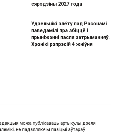
сярэдзіны 2027 года
Удзельнікі злёту пад Расонамі
паведамілі пра збіццё і
прыніжэнні пасля затрыманняў.
Хронікі рэпрэсій 4 жніўня
эдакцыя можа публікаваць артыкулы дзеля
алемікі, не падзяляючы пазіцыі аўтараў