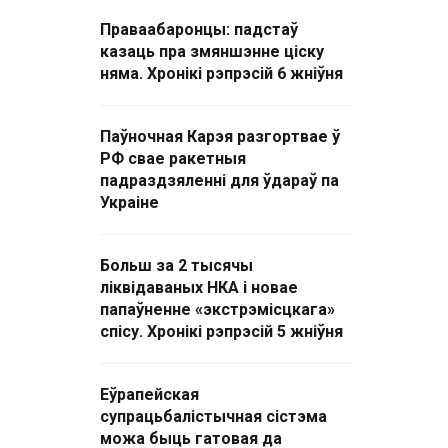
Праваабаронцы: падстаў
казаць пра змяншэнне ціску
няма. Хронікі рэпрэсій 6 жніўня
Паўночная Карэя разгортвае ў
РФ свае ракетныя
падраздзяленні для ўдараў па
Украіне
Больш за 2 тысячы
ліквідаваных НКА і новае
папаўненне «экстрэмісцкага»
спісу. Хронікі рэпрэсій 5 жніўня
Еўрапейская
супрацьбалістычная сістэма
можа быць гатовая да