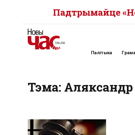
Падтрымайце «Но
Палітыка
Грам
Тэма: Аляксандр