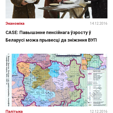
Эканоміка
14.12.2016
CASE: Павышэнне пенсійнага ўзросту ў
Беларусі можа прывесці да зніжэння ВУП
Палітыка
12.12.2016