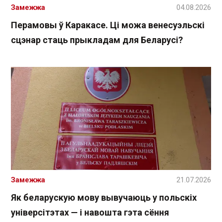
Замежжа
04.08.2026
Перамовы ў Каракасе. Ці можа венесуэльскі
сцэнар стаць прыкладам для Беларусі?
Замежжа
21.07.2026
Як беларускую мову вывучаюць у польскіх
універсітэтах — і навошта гэта сёння