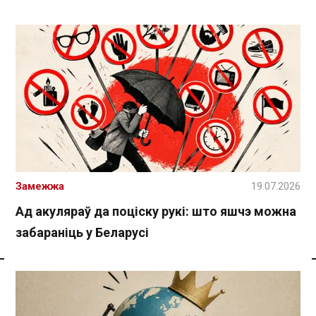
Замежжа
19.07.2026
Ад акуляраў да поціску рукі: што яшчэ можна
забараніць у Беларусі
Спасылка без VPN