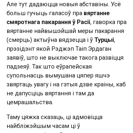
Але тут дадаюцца новыя абставіны. Усё
больш гучыць галасоў пра
вяртанне
смяротнага пакарання ў Расіі
, гаворка пра
вяртанне найвышэйшай меры пакарання
(смерць) актыўна вядзецца і ў
Турцыі
,
прэзідэнт якой Рэджэп Таіп Эрдаган
заявіў, што не выключае такога развіцця
падзеяў. Так што еўрапейская
супольнасць вымушана цяпер яшчэ
звяртаць увагу і на гэтыя дзве краіны, каб
не дапусціць вяртання і там да
цемрашальства.
Таму цяжка сказаць, ці адмовіцца
найбліжэйшым часам ці ў