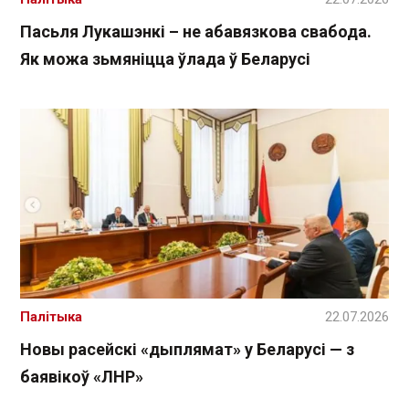
Пасьля Лукашэнкі – не абавязкова свабода.
Як можа зьмяніцца ўлада ў Беларусі
Палітыка
22.07.2026
Новы расейскі «дыплямат» у Беларусі — з
баявікоў «ЛНР»