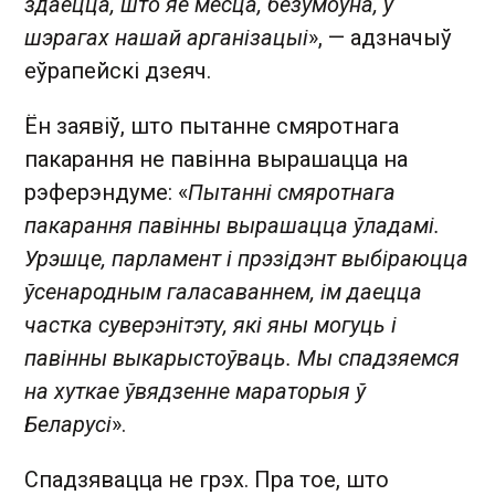
здаецца, што яе месца, безумоўна, у
шэрагах нашай арганізацыі
», — адзначыў
еўрапейскі дзеяч.
Ён заявіў, што пытанне смяротнага
пакарання не павінна вырашацца на
рэферэндуме: «
Пытанні смяротнага
пакарання павінны вырашацца ўладамі.
Урэшце, парламент і прэзідэнт выбіраюцца
ўсенародным галасаваннем, ім даецца
частка суверэнітэту, які яны могуць і
павінны выкарыстоўваць. Мы спадзяемся
на хуткае ўвядзенне мараторыя ў
Беларусі
».
Спадзявацца не грэх. Пра тое, што