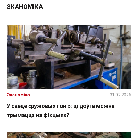
ЭКАНОМІКА
Эканоміка
31.07.2026
У свеце «ружовых поні»: ці доўга можна
трымацца на фікцыях?