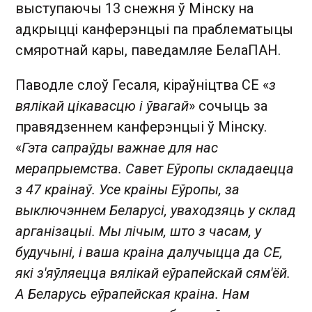
выступаючы 13 снежня ў Мінску на
адкрыцці канферэнцыі па праблематыцы
смяротнай кары, паведамляе БелаПАН.
Паводле слоў Гесаля, кіраўніцтва СЕ «
з
вялікай цікавасцю і ўвагай
» сочыць за
правядзеннем канферэнцыі ў Мінску.
«
Гэта сапраўды важнае для нас
мерапрыемства. Савет Еўропы складаецца
з 47 краінаў. Усе краіны Еўропы, за
выключэннем Беларусі, уваходзяць у склад
арганізацыі. Мы лічым, што з часам, у
будучыні, і ваша краіна далучыцца да СЕ,
які з'яўляецца вялікай еўрапейскай сям'ёй.
А Беларусь еўрапейская краіна. Нам