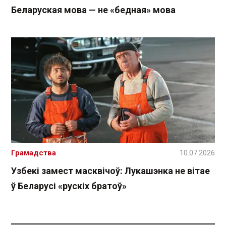
Беларуская мова — не «бедная» мова
Грамадства
10.07.2026
Узбекі замест масквічоў: Лукашэнка не вітае
ў Беларусі «рускіх братоў»