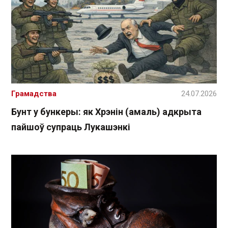
Грамадства
24.07.2026
Бунт у бункеры: як Хрэнін (амаль) адкрыта
пайшоў супраць Лукашэнкі