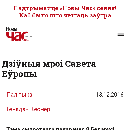
Падтрымайце «Новы Час» сёння!
Каб было што чытаць заўтра
Дзіўныя мроі Савета
Еўропы
Палітыка
13.12.2016
Генадзь Кеснер
Тэма смяротнага пакарання ў Беларусі,