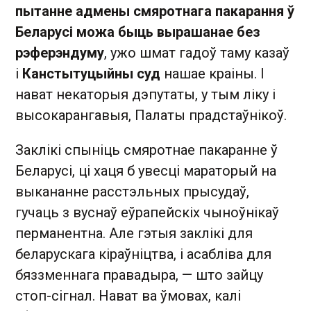
пытанне адмены смяротнага пакарання ў
Беларусі можа быць вырашанае без
рэферэндуму
, ужо шмат гадоў таму казаў
і
Канстытуцыйны суд
нашае краіны. І
нават некаторыя дэпутаты, у тым ліку і
высокарангавыя, Палаты прадстаўнікоў.
Заклікі спыніць смяротнае пакаранне ў
Беларусі, ці хаця б увесці мараторый на
выкананне расстэльных прысудаў,
гучаць з вуснаў еўрапейскіх чыноўнікаў
перманентна. Але гэтыя заклікі для
беларускага кіраўніцтва, і асабліва для
бяззменнага правадыра, — што зайцу
стоп-сігнал. Нават ва ўмовах, калі