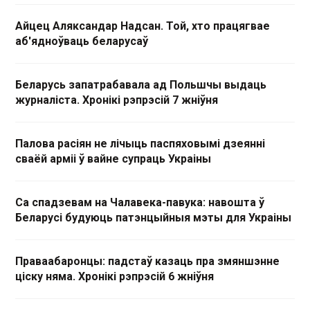
Айцец Аляксандар Надсан. Той, хто працягвае
аб'ядноўваць беларусаў
Беларусь запатрабавала ад Польшчы выдаць
журналіста. Хронікі рэпрэсій 7 жніўня
Палова расіян не лічыць паспяховымі дзеянні
сваёй арміі ў вайне супраць Украіны
Са спадзевам на Чалавека-павука: навошта ў
Беларусі будуюць патэнцыйныя мэты для Украіны
Праваабаронцы: падстаў казаць пра змяншэнне
ціску няма. Хронікі рэпрэсій 6 жніўня