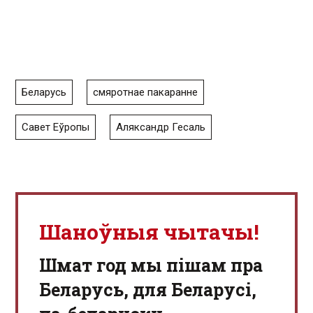
Беларусь
смяротнае пакаранне
Савет Еўропы
Аляксандр Гесаль
Шаноўныя чытачы!
Шмат год мы пішам пра
Беларусь, для Беларусі,