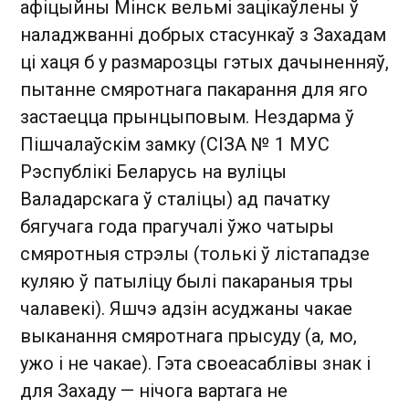
афіцыйны Мінск вельмі зацікаўлены ў
наладжванні добрых стасункаў з Захадам
ці хаця б у размарозцы гэтых дачыненняў,
пытанне смяротнага пакарання для яго
застаецца прынцыповым. Нездарма ў
Пішчалаўскім замку (СІЗА № 1 МУС
Рэспублікі Беларусь на вуліцы
Валадарскага ў сталіцы) ад пачатку
бягучага года прагучалі ўжо чатыры
смяротныя стрэлы (толькі ў лістападзе
куляю ў патыліцу былі пакараныя тры
чалавекі). Яшчэ адзін асуджаны чакае
выканання смяротнага прысуду (а, мо,
ужо і не чакае). Гэта своеасаблівы знак і
для Захаду — нічога вартага не