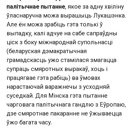
палітычнае пытанне
, якое за адну хвіліну
ўласнаручна можа вырашыць Лукашэнка.
Але ён можа зрабіць гэта толькі ў
выпадку, калі адчуе на сабе сапраўдны
ціск з боку міжнароднай супольнасці
(беларуская дэмакратычная
грамадскасць ужо стамілася змагацца
супраць смяротных выракаў, хоць і
працягвае гэта рабіць) ва ўмовах
нарастаючай варажнечы з усходняй
суседкай. Для Мінска гэта пытанне
чарговага палітычнага гандлю з Еўропаю,
дзе смяротнае пакаранне не ўжываецца
ўжо багата часу.