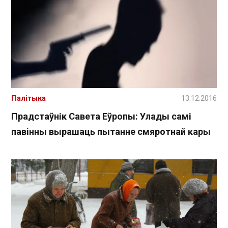
Палітыка
13.12.2016
Прадстаўнік Савета Еўропы: Улады самі
павінны вырашаць пытанне смяротнай кары