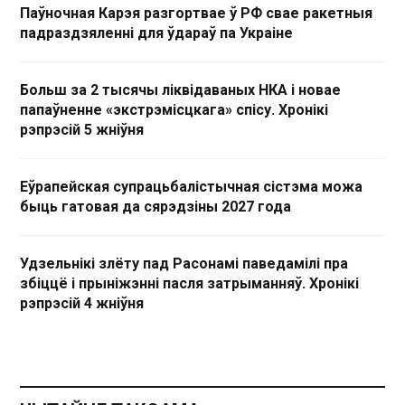
Паўночная Карэя разгортвае ў РФ свае ракетныя
падраздзяленні для ўдараў па Украіне
Больш за 2 тысячы ліквідаваных НКА і новае
папаўненне «экстрэмісцкага» спісу. Хронікі
рэпрэсій 5 жніўня
Еўрапейская супрацьбалістычная сістэма можа
быць гатовая да сярэдзіны 2027 года
Удзельнікі злёту пад Расонамі паведамілі пра
збіццё і прыніжэнні пасля затрыманняў. Хронікі
рэпрэсій 4 жніўня