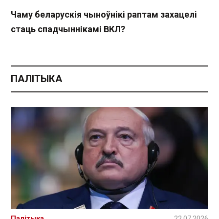
Чаму беларускія чыноўнікі раптам захацелі
стаць спадчыннікамі ВКЛ?
ПАЛІТЫКА
Палітыка
22.07.2026