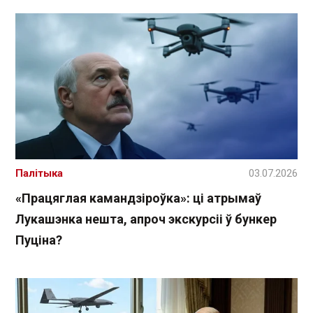
Палітыка
03.07.2026
«Працяглая камандзіроўка»: ці атрымаў
Лукашэнка нешта, апроч экскурсіі ў бункер
Пуціна?