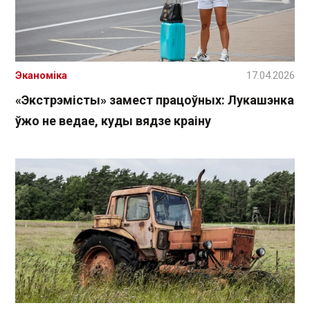
Эканоміка
17.04.2026
«Экстрэмісты» замест працоўных: Лукашэнка
ўжо не ведае, куды вядзе краіну