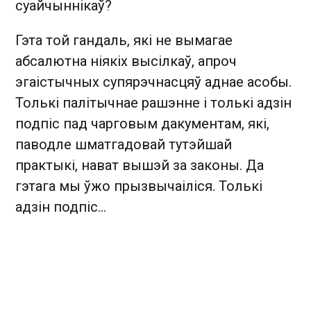
суайчыннікаў?
Гэта той гандаль, які не вымагае
абсалютна ніякіх высілкаў, апроч
эгаістычных супярэчнасцяў аднае асобы.
Толькі палітычнае рашэнне і толькі адзін
подпіс пад чарговым дакументам, які,
паводле шматгадовай тутэйшай
практыкі, нават вышэй за законы. Да
гэтага мы ўжо прызвычаіліся. Толькі
адзін подпіс…