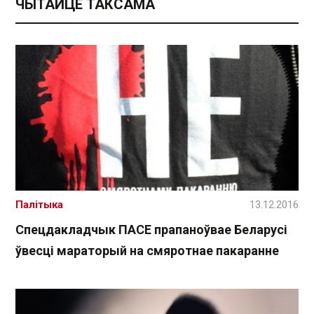
ЧЫТАЙЦЕ ТАКСАМА
Палітыка
13.12.2016
Спецдакладчык ПАСЕ прапаноўвае Беларусі
ўвесці мараторый на смяротнае пакаранне