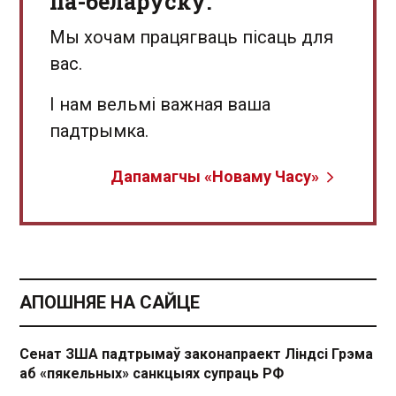
па-беларуску.
Мы хочам працягваць пісаць для
вас.
І нам вельмі важная ваша
падтрымка.
Дапамагчы «Новаму Часу»
АПОШНЯЕ НА САЙЦЕ
Сенат ЗША падтрымаў законапраект Ліндсі Грэма
аб «пякельных» санкцыях супраць РФ