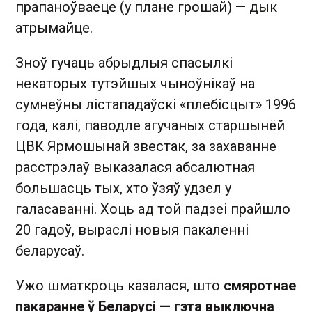
прапаноўваеце (у плане грошай) — дык
атрымайце.
Зноў гучаць абрыдлыя спасылкі
некаторых тутэйшых чыноўнікаў на
сумнеўны лістападаўскі «плебісцыт» 1996
года, калі, паводле агучаных старшынёй
ЦВК Ярмошынай звестак, за захаванне
расстрэлаў выказалася абсалютная
большасць тых, хто ўзяў удзел у
галасаванні. Хоць ад той падзеі прайшло
20 гадоў, выраслі новыя пакаленні
беларусаў.
Ужо шматкроць казалася, што
смяротнае
пакаранне ў Беларусі — гэта выключна