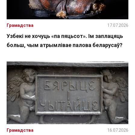
Грамадства
17.07.2026
Узбекі не хочуць «па пяцьсот». Ім заплацяць
больш, чым атрымлівае палова беларусаў?
Грамадства
16.07.2026