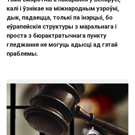
калі і ўзнікае на міжнародным узроўні,
дык, падаецца, толькі па інэрцыі, бо
еўрапейскія структуры з маральнага і
проста з бюрактратычнага пункту
гледжання не могуць адысці ад гэтай
праблемы.