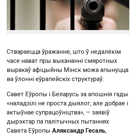
Ствараецца ўражанне, што ў недалёкім
часе нават пры выкананні смяротных
выракаў афіцыйны Мінск можа апынуцца
ва ўлонні еўрапейскіх структураў.
Савет Еўропы і Беларусь за апошнія гады
«наладзілі не проста дыялог, але добрае і
актыўнае супрацоўніцтва», — заявіў
дырэктар па палітычных пытаннях
Савета Еўропы
Аляксандр Гесаль
,