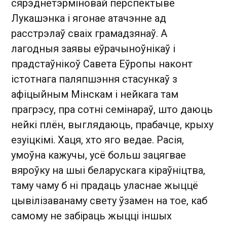
сярэднетэрміновай перспектыве
Лукашэнка і ягонае атачэнне ад
расстрэлаў сваіх грамадзянаў. А
лагодныя заявы еўрачыноўнікаў і
прадстаўнікоў Савета Еўропы наконт
істотнага паляпшэння стасункаў з
афіцыйным Мінскам і нейкага там
прагрэсу, пра сотні семінараў, што даюць
нейкі плён, выглядаюць, прабачце, крыху
езуіцкімі. Хаця, хто яго ведае. Расія,
умоўна кажучы, усё больш зацягвае
вяроўку на шыі беларускага кіраўніцтва,
таму чаму б ні прадаць уласнае жыццё
цывілізаванаму свету ўзамен на тое, каб
самому не забіраць жыцці іншых