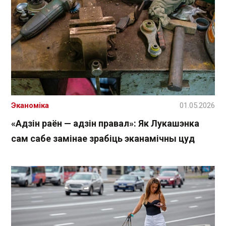
Эканоміка
01.05.2026
«Адзін раён — адзін правал»: Як Лукашэнка
сам сабе замінае зрабіць эканамічны цуд