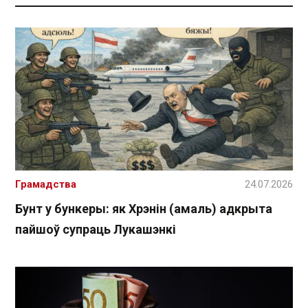
Грамадства
24.07.2026
Бунт у бункеры: як Хрэнін (амаль) адкрыта
пайшоў супраць Лукашэнкі