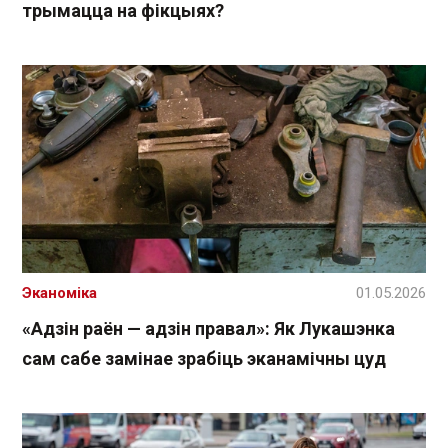
трымацца на фікцыях?
Эканоміка
01.05.2026
«Адзін раён — адзін правал»: Як Лукашэнка
сам сабе замінае зрабіць эканамічны цуд