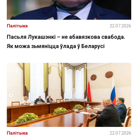
Палітыка
22.07.2026
Пасьля Лукашэнкі – не абавязкова свабода.
Як можа зьмяніцца ўлада ў Беларусі
Палітыка
22.07.2026