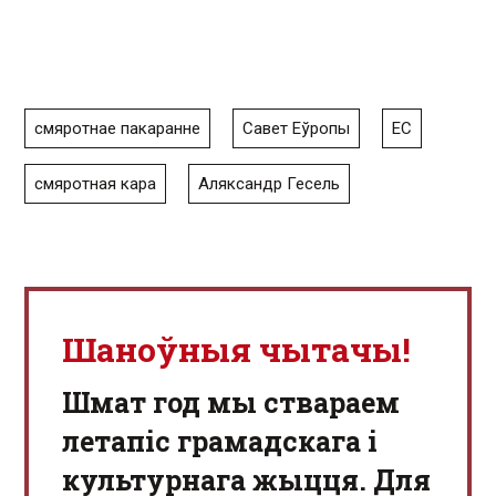
смяротнае пакаранне
Савет Еўропы
ЕС
смяротная кара
Аляксандр Гесель
Шаноўныя чытачы!
Шмат год мы ствараем
летапіс грамадскага і
культурнага жыцця. Для