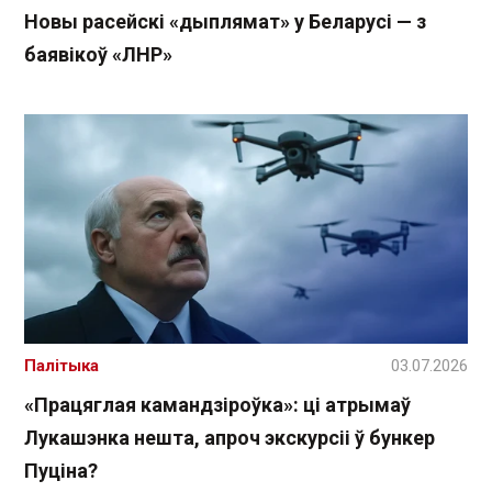
Новы расейскі «дыплямат» у Беларусі — з
баявікоў «ЛНР»
Палітыка
03.07.2026
«Працяглая камандзіроўка»: ці атрымаў
Лукашэнка нешта, апроч экскурсіі ў бункер
Пуціна?