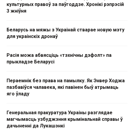
культурных правоў за паўгоддзе. Хронікі рэпрэсій
3 жніўня
Беларусь на мяжы з Украінай стварае новую мэту
для украінскіх дронаў
Расія можа абвясціць «тэхнічны дэфолт» па
прыкладзе Беларусі
Пераемнік без права на памылку. Як Энвер Ходжа
пазбавіўся чалавека, які павінен быў атрымаць
яго ўладу
Генеральная пракуратура Украіны разглядае
магчымасць узбуджэння крымінальнай справы ў
дачыненні да Лукашэнкі