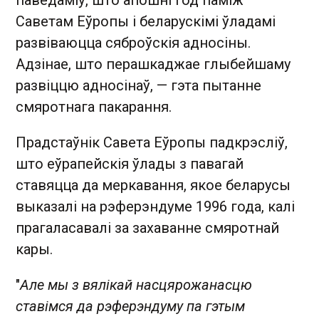
Саветам Еўропы і беларускімі ўладамі
развіваюцца сяброўскія адносіны.
Адзінае, што перашкаджае глыбейшаму
развіццю адносінаў, — гэта пытанне
смяротнага пакарання.
Прадстаўнік Савета Еўропы падкрэсліў,
што еўрапейскія ўлады з павагай
ставяцца да меркавання, якое беларусы
выказалі на рэферэндуме 1996 года, калі
прагаласавалі за захаванне смяротнай
кары.
"
Але мы з вялікай насцярожанасцю
ставімся да рэферэндуму па гэтым