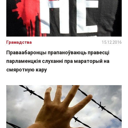
Грамадства
15.12.2016
Праваабаронцы прапаноўваюць правесці
парламенцкія слуханні пра мараторый на
смяротную кару