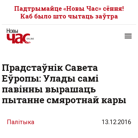
Падтрымайце «Новы Час» сёння!
Каб было што чытаць заўтра
Прадстаўнік Савета
Еўропы: Улады самі
павінны вырашаць
пытанне смяротнай кары
Палітыка
13.12.2016