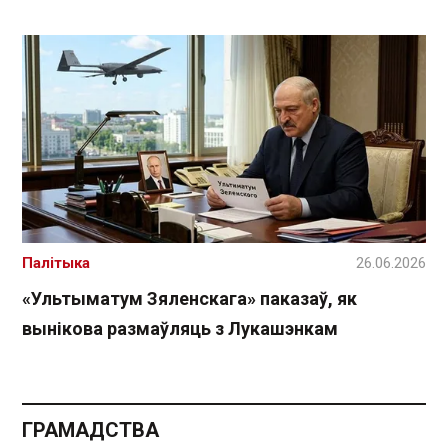
Палітыка
26.06.2026
«Ультыматум Зяленскага» паказаў, як
вынікова размаўляць з Лукашэнкам
ГРАМАДСТВА