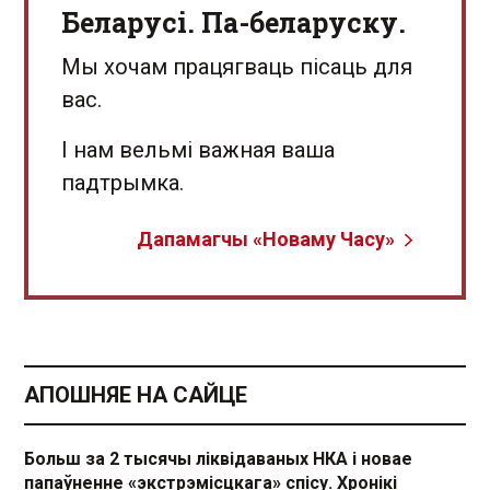
Беларусі. Па-беларуску.
Мы хочам працягваць пісаць для
вас.
І нам вельмі важная ваша
падтрымка.
Дапамагчы «Новаму Часу»
АПОШНЯЕ НА САЙЦЕ
Больш за 2 тысячы ліквідаваных НКА і новае
папаўненне «экстрэмісцкага» спісу. Хронікі