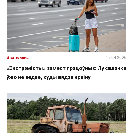
Эканоміка
17.04.2026
«Экстрэмісты» замест працоўных: Лукашэнка
ўжо не ведае, куды вядзе краіну