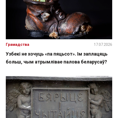
Грамадства
17.07.2026
Узбекі не хочуць «па пяцьсот». Ім заплацяць
больш, чым атрымлівае палова беларусаў?