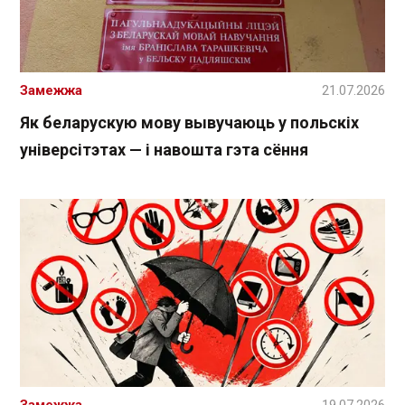
Замежжа
21.07.2026
Як беларускую мову вывучаюць у польскіх
універсітэтах — і навошта гэта сёння