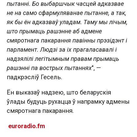
пытанні. Бо выбаршчык часцей адказвае
не на само сфармуляванае пытанне, а так,
як бы ён адказваў уладам. Таму мы лічым,
што прымаць рашэнне аб адмене
смяротнага пакарання павінны прэзідэнт і
парламент. Людзі за іх прагаласавалі і
надзялілі легітымным правам прымаць
рашэнні па вострых пытаннях
", —
падкрэсліў Гесель.
Ён выказаў надзею, што беларускія
ўлады будуць рухацца ў напрамку адмены
смяротнага пакарання.
euroradio.fm