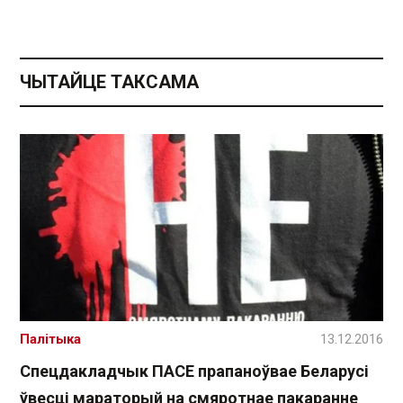
ЧЫТАЙЦЕ ТАКСАМА
Палітыка
13.12.2016
Спецдакладчык ПАСЕ прапаноўвае Беларусі
ўвесці мараторый на смяротнае пакаранне