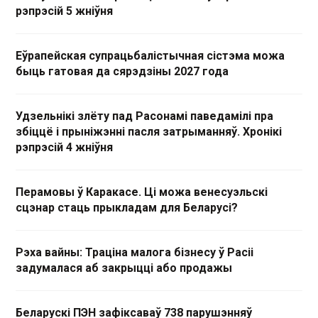
рэпрэсій 5 жніўня
Еўрапейская супрацьбалістычная сістэма можа
быць гатовая да сярэдзіны 2027 года
Удзельнікі злёту пад Расонамі паведамілі пра
збіццё і прыніжэнні пасля затрыманняў. Хронікі
рэпрэсій 4 жніўня
Перамовы ў Каракасе. Ці можа венесуэльскі
сцэнар стаць прыкладам для Беларусі?
Рэха вайны: Траціна малога бізнесу ў Расіі
задумалася аб закрыцці або продажы
Беларускі ПЭН зафіксаваў 738 парушэнняў