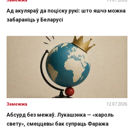
Замежжа
19.07.2026
Ад акуляраў да поціску рукі: што яшчэ можна
забараніць у Беларусі
Замежжа
12.07.2026
Абсурд без межаў. Лукашэнка — «кароль
свету», смеццевы бак супраць Фаража