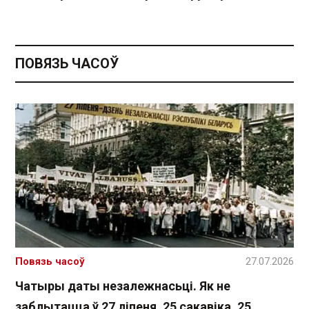
ПОВЯЗЬ ЧАСОЎ
Повязь часоў
27.07.2026
Чатыры даты незалежнасьці. Як не
заблытацца ў 27 ліпеня, 25 сакавіка, 25