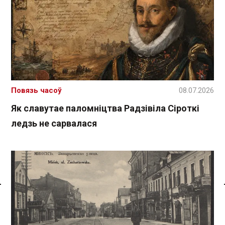
Повязь часоў
08.07.2026
Як славутае паломніцтва Радзівіла Сіроткі
ледзь не сарвалася
Спасылка без VPN