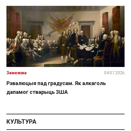
Замежжа
04.07.2026
Рэвалюцыя пад градусам. Як алкаголь
дапамог стварыць ЗША
КУЛЬТУРА