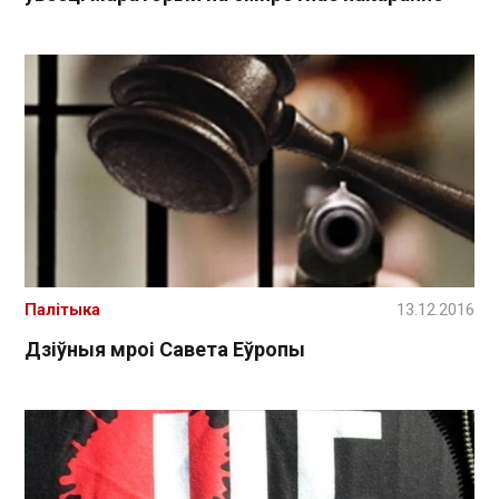
Палітыка
13.12.2016
Дзіўныя мроі Савета Еўропы