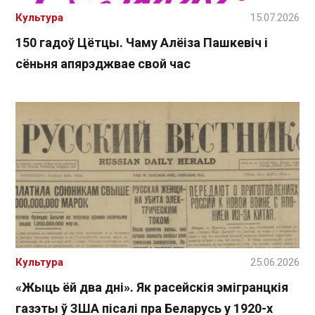
Культура
15.07.2026
150 гадоў Цётцы. Чаму Алёіза Пашкевіч і
сёньня апярэджвае свой час
Культура
25.06.2026
«Жыць ёй два дні». Як расейскія эмігранцкія
газэты ў ЗША пісалі пра Беларусь у 1920-х