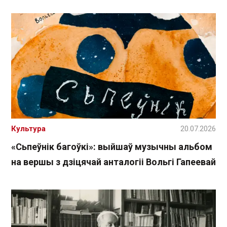
Культура
20.07.2026
«Сьпеўнік багоўкі»: выйшаў музычны альбом
на вершы з дзіцячай анталогіі Вольгі Гапеевай