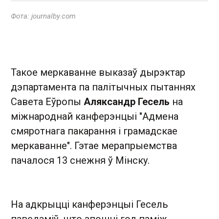
Фота: journalby.com
Такое меркаванне выказаў дырэктар
дэпартамента па палітычных пытаннях
Савета Еўропы
Аляксандр Гесель
на
міжнароднай канферэнцыі "Адмена
смяротнага пакарання і грамадскае
меркаванне". Гэтае мерапрыемства
пачалося 13 снежня ў Мінску.
На адкрыцці канферэнцыі Гесель
паведаміў, што апошні год паміж