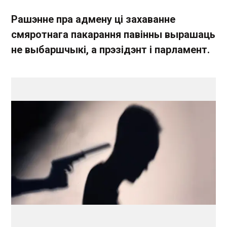
Рашэнне пра адмену ці захаванне
смяротнага пакарання павінны вырашаць
не выбаршчыкі, а прэзідэнт і парламент.