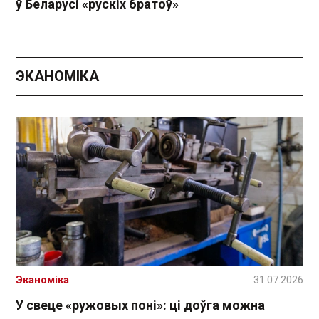
ў Беларусі «рускіх братоў»
ЭКАНОМІКА
Эканоміка
31.07.2026
У свеце «ружовых поні»: ці доўга можна