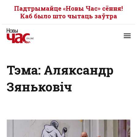
Падтрымайце «Новы Час» сёння!
Каб было што чытаць заўтра
Тэма: Аляксандр
Зяньковіч