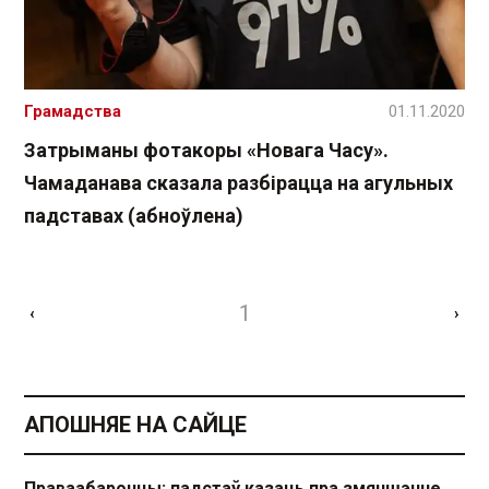
Грамадства
01.11.2020
Затрыманы фотакоры «Новага Часу».
Чамаданава сказала разбірацца на агульных
падставах (абноўлена)
1
‹
›
АПОШНЯЕ НА САЙЦЕ
Праваабаронцы: падстаў казаць пра змяншэнне