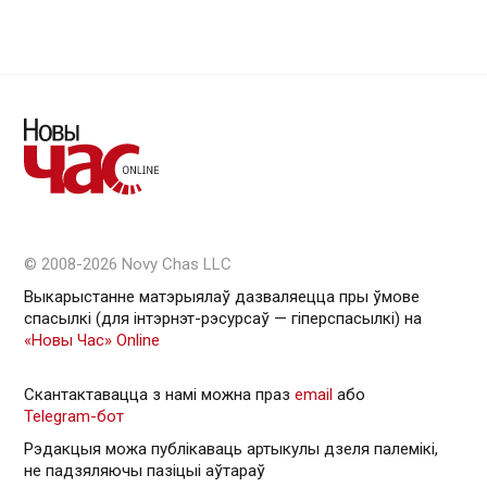
© 2008-2026 Novy Chas LLC
Выкарыстанне матэрыялаў дазваляецца пры ўмове
спасылкі (для інтэрнэт-рэсурсаў — гiперспасылкi) на
«Новы Час» Online
Скантактавацца з намі можна праз
email
або
Telegram-бот
Рэдакцыя можа публікаваць артыкулы дзеля палемікі,
не падзяляючы пазіцыі аўтараў