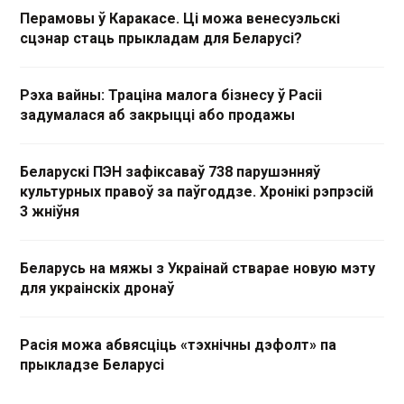
Перамовы ў Каракасе. Ці можа венесуэльскі
сцэнар стаць прыкладам для Беларусі?
Рэха вайны: Траціна малога бізнесу ў Расіі
задумалася аб закрыцці або продажы
Беларускі ПЭН зафіксаваў 738 парушэнняў
культурных правоў за паўгоддзе. Хронікі рэпрэсій
3 жніўня
Беларусь на мяжы з Украінай стварае новую мэту
для украінскіх дронаў
Расія можа абвясціць «тэхнічны дэфолт» па
прыкладзе Беларусі