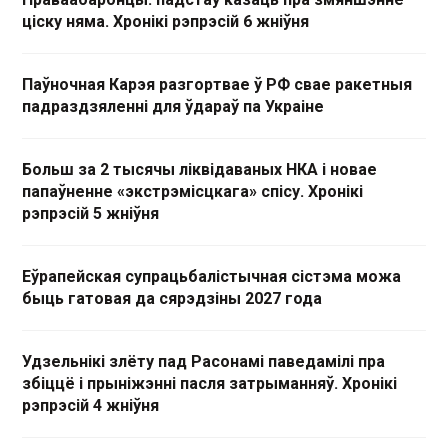
ціску няма. Хронікі рэпрэсій 6 жніўня
Паўночная Карэя разгортвае ў РФ свае ракетныя
падраздзяленні для ўдараў па Украіне
Больш за 2 тысячы ліквідаваных НКА і новае
папаўненне «экстрэмісцкага» спісу. Хронікі
рэпрэсій 5 жніўня
Еўрапейская супрацьбалістычная сістэма можа
быць гатовая да сярэдзіны 2027 года
Удзельнікі злёту пад Расонамі паведамілі пра
збіццё і прыніжэнні пасля затрыманняў. Хронікі
рэпрэсій 4 жніўня