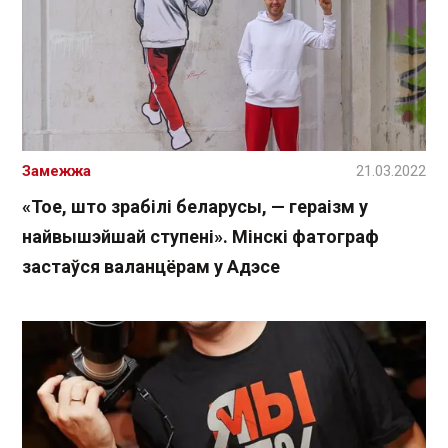
Замежжа
21.03.2022
«Тое, што зрабілі беларусы, — гераізм у
найвышэйшай ступені». Мінскі фатограф
застаўся валанцёрам у Адэсе