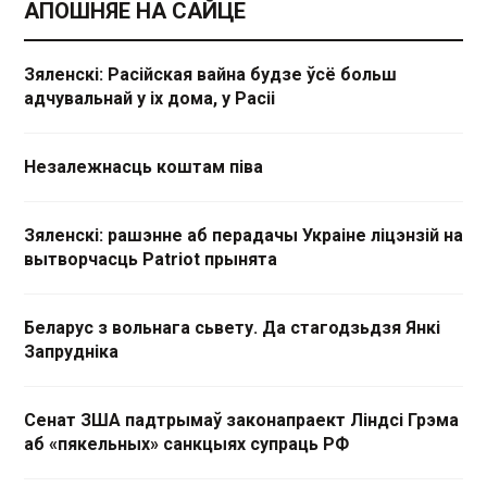
АПОШНЯЕ НА САЙЦЕ
Зяленскі: Расійская вайна будзе ўсё больш
адчувальнай у іх дома, у Расіі
Незалежнасць коштам піва
Зяленскі: рашэнне аб перадачы Украіне ліцэнзій на
вытворчасць Patriot прынята
Беларус з вольнага сьвету. Да стагодзьдзя Янкі
Запрудніка
Сенат ЗША падтрымаў законапраект Ліндсі Грэма
аб «пякельных» санкцыях супраць РФ