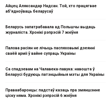
Айцец Аляксандар Надсан. Той, хто працягвае
аб'ядноўваць беларусаў
Беларусь запатрабавала ад Польшчы выдаць
журналіста. Хронікі рэпрэсій 7 жніўня
Палова расіян не лічыць паспяховымі дзеянні
сваёй арміі ў вайне супраць Украіны
Са спадзевам на Чалавека-павука: навошта ў
Беларусі будуюць патэнцыйныя мэты для Украіны
Праваабаронцы: падстаў казаць пра змяншэнне
ціску няма. Хронікі рэпрэсій 6 жніўня