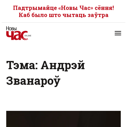
Падтрымайце «Новы Час» сёння!
Каб было што чытаць заўтра
Тэма: Андрэй
Званароў