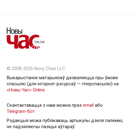
© 2008-2026 Novy Chas LLC
Выкарыстанне матэрыялаў дазваляецца пры ўмове
спасылкі (для інтэрнэт-рэсурсаў — гiперспасылкi) на
«Новы Час» Online
Скантактавацца з намі можна праз
email
або
Telegram-бот
Рэдакцыя можа публікаваць артыкулы дзеля палемікі,
не падзяляючы пазіцыі аўтараў