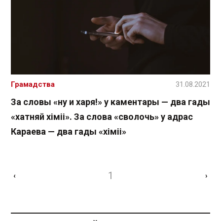
Грамадства
31.08.2021
За словы «ну и харя!» у каментары — два гады
«хатняй хіміі». За слова «сволочь» у адрас
Караева — два гады «хіміі»
1
‹
›