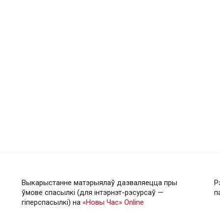
Выкарыстанне матэрыялаў дазваляецца пры
Р
ўмове спасылкі (для інтэрнэт-рэсурсаў —
п
гiперспасылкi) на
«Новы Час» Online