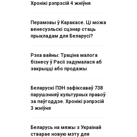
Хронікі рэпрэсій 4 жніўня
Перамовы ў Каракасе. Ці можа
венесуэльскі сцэнар стаць
прыкладам для Беларусі?
Рэха вайны: Траціна малога
бізнесу ў Расіі задумалася аб
закрыцці або продажы
Беларускі ПЭН зафіксаваў 738
парушэнняў культурных правоў
за паўгоддзе. Хронікі рэпрэсій
3 жніўня
Беларусь на мяжы з Украінай
стварае новую мэту для