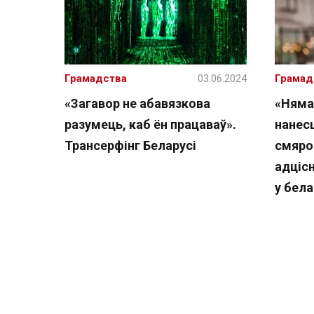
Грамадства
03.06.2024
Грамад
«Загавор не абавязкова
«Няма
разумець, каб ён працаваў».
нанес
Трансерфінг Беларусі
смяро
адцісн
у бела