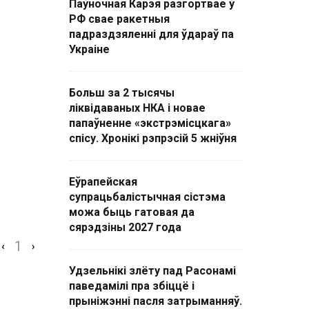
Паўночная Карэя разгортвае ў
РФ свае ракетныя
падраздзяленні для ўдараў па
Украіне
Больш за 2 тысячы
ліквідаваных НКА і новае
папаўненне «экстрэмісцкага»
спісу. Хронікі рэпрэсій 5 жніўня
Еўрапейская
супрацьбалістычная сістэма
можа быць гатовая да
сярэдзіны 2027 года
1
‹
›
Удзельнікі злёту пад Расонамі
паведамілі пра збіццё і
прыніжэнні пасля затрыманняў.