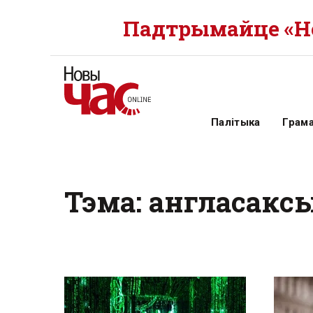
Падтрымайце «Но
Палітыка
Грам
Тэма: англасакс