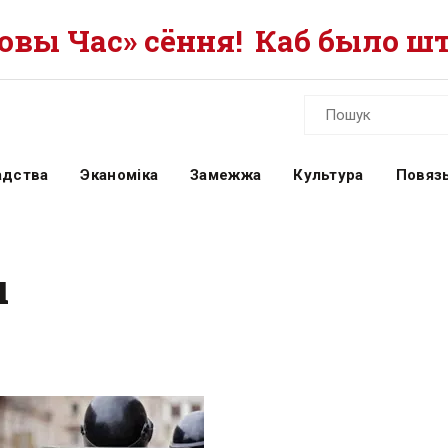
вы Час» сёння!
Каб было шт
адства
Эканоміка
Замежжа
Культура
Повязь
ы