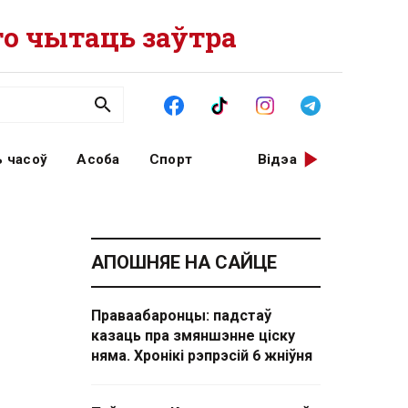
о чытаць заўтра
 часоў
Асоба
Спорт
Відэа
АПОШНЯЕ НА САЙЦЕ
Праваабаронцы: падстаў
казаць пра змяншэнне ціску
няма. Хронікі рэпрэсій 6 жніўня