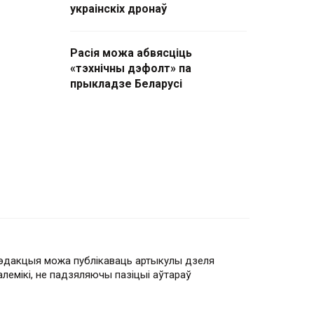
украінскіх дронаў
Расія можа абвясціць
«тэхнічны дэфолт» па
прыкладзе Беларусі
эдакцыя можа публікаваць артыкулы дзеля
алемікі, не падзяляючы пазіцыі аўтараў