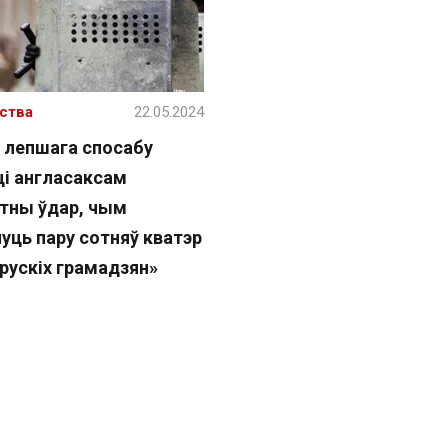
ства
22.05.2024
 лепшага спосабу
ці англасаксам
тны ўдар, чым
уць пару сотняў кватэр
рускіх грамадзян»