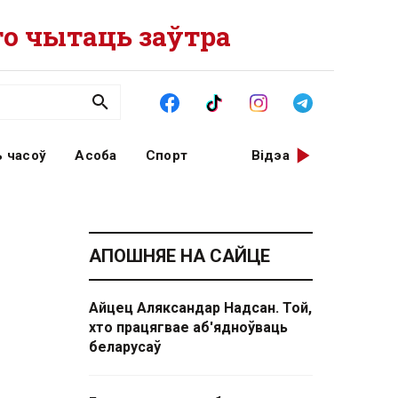
о чытаць заўтра
 часоў
Асоба
Спорт
Відэа
АПОШНЯЕ НА САЙЦЕ
Айцец Аляксандар Надсан. Той,
хто працягвае аб'ядноўваць
беларусаў