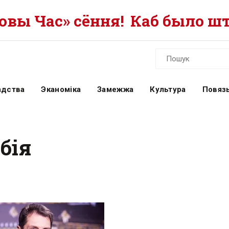
вы Час» сёння!
Каб было шт
адства
Эканоміка
Замежжа
Культура
Повязь
бія