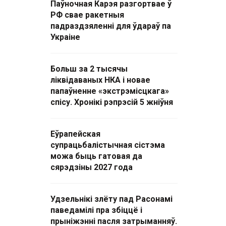
Паўночная Карэя разгортвае ў
РФ свае ракетныя
падраздзяленні для ўдараў па
Украіне
Больш за 2 тысячы
ліквідаваных НКА і новае
папаўненне «экстрэмісцкага»
спісу. Хронікі рэпрэсій 5 жніўня
Еўрапейская
супрацьбалістычная сістэма
можа быць гатовая да
сярэдзіны 2027 года
Удзельнікі злёту пад Расонамі
паведамілі пра збіццё і
прыніжэнні пасля затрыманняў.