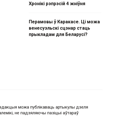
Хронікі рэпрэсій 4 жніўня
Перамовы ў Каракасе. Ці можа
венесуэльскі сцэнар стаць
прыкладам для Беларусі?
эдакцыя можа публікаваць артыкулы дзеля
алемікі, не падзяляючы пазіцыі аўтараў