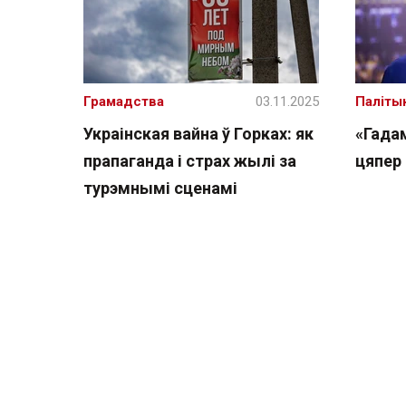
Грамадства
03.11.2025
Паліты
Украінская вайна ў Горках: як
«Гадам
прапаганда і страх жылі за
цяпер
турэмнымі сценамі