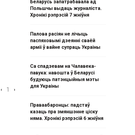
Беларусь запатрабавала ад
Польшчы выдаць журналіста.
Хронікі рэпрэсій 7 жніўня
Палова расіян не лічыць
паспяховымі дзеянні сваёй
арміі ў вайне супраць Украіны
Са спадзевам на Чалавека-
павука: навошта ў Беларусі
будуюць патэнцыйныя мэты
для Украіны
1
‹
›
Праваабаронцы: падстаў
казаць пра змяншэнне ціску
няма. Хронікі рэпрэсій 6 жніўня