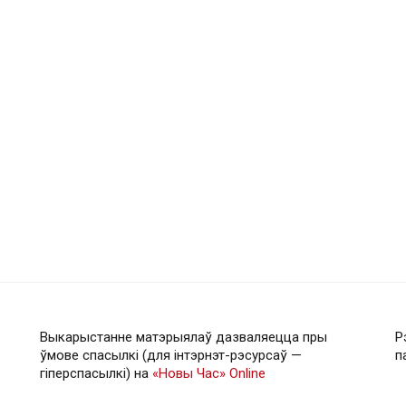
Выкарыстанне матэрыялаў дазваляецца пры
Р
ўмове спасылкі (для інтэрнэт-рэсурсаў —
п
гiперспасылкi) на
«Новы Час» Online