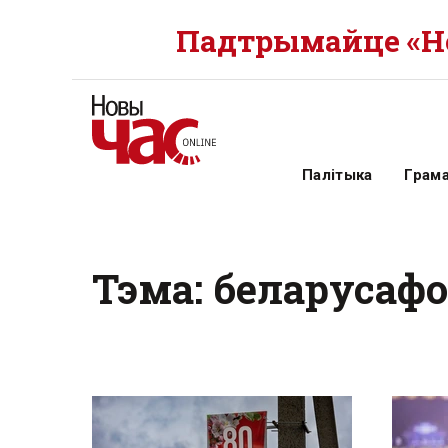
Падтрымайце «Но
Палітыка
Грам
Тэма: беларусафо