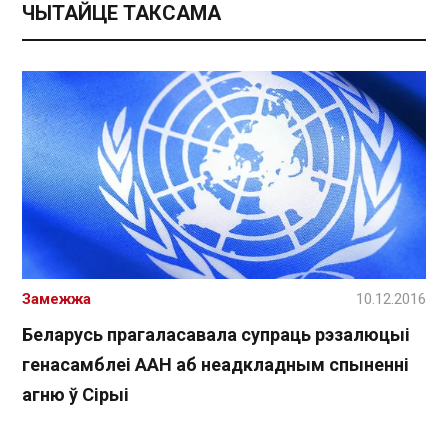
ЧЫТАЙЦЕ ТАКСАМА
Замежжа
10.12.2016
Беларусь прагаласавала супраць рэзалюцыі
генасамблеі ААН аб неадкладным спыненні
агню ў Сірыі