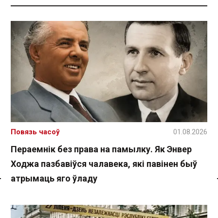
Повязь часоў
01.08.2026
Пераемнік без права на памылку. Як Энвер
Ходжа пазбавіўся чалавека, які павінен быў
атрымаць яго ўладу
Спасылка без VPN