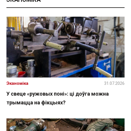
Эканоміка
31.07.2026
У свеце «ружовых поні»: ці доўга можна
трымацца на фікцыях?