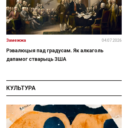
Замежжа
04.07.2026
Рэвалюцыя пад градусам. Як алкаголь
дапамог стварыць ЗША
КУЛЬТУРА