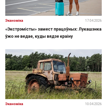
Эканоміка
17.04.2026
«Экстрэмісты» замест працоўных: Лукашэнка
ўжо не ведае, куды вядзе краіну
Эканоміка
10.04.2026