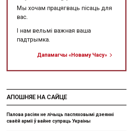
Мы хочам працягваць пісаць для
вас.
І нам вельмі важная ваша
падтрымка.
Дапамагчы «Новаму Часу»
АПОШНЯЕ НА САЙЦЕ
Палова расіян не лічыць паспяховымі дзеянні
сваёй арміі ў вайне супраць Украіны