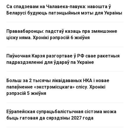
Са спадзевам на Чалавека-павука: навошта ў
Беларусі будуюць патэнцыйныя мэты для Украіны
Праваабаронцы: падстаў казаць пра змяншэнне
ціску няма. Хронікі рэпрэсій 6 жніўня
Паўночная Карэя разгортвае ў РФ свае ракетныя
падраздзяленні для ўдараў па Украіне
Больш за 2 тысячы ліквідаваных НКА і новае
папаўненне «экстрэмісцкага» спісу. Хронікі
рэпрэсій 5 жніўня
Еўрапейская супрацьбалістычная сістэма можа
быць гатовая да сярэдзіны 2027 года