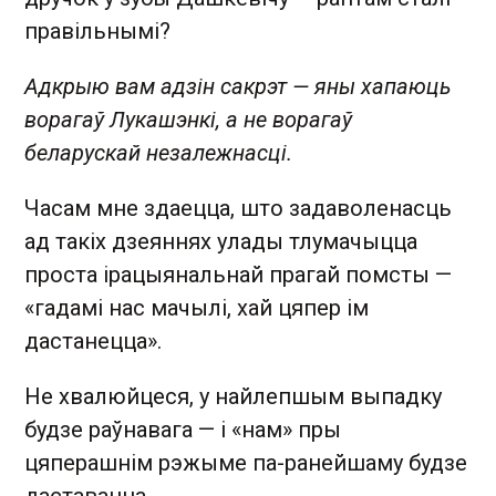
правільнымі?
Адкрыю вам адзін сакрэт — яны хапаюць
ворагаў Лукашэнкі, а не ворагаў
беларускай незалежнасці.
Часам мне здаецца, што задаволенасць
ад такіх дзеяннях улады тлумачыцца
проста ірацыянальнай прагай помсты —
«гадамі нас мачылі, хай цяпер ім
дастанецца».
Не хвалюйцеся, у найлепшым выпадку
будзе раўнавага — і «нам» пры
цяперашнім рэжыме па-ранейшаму будзе