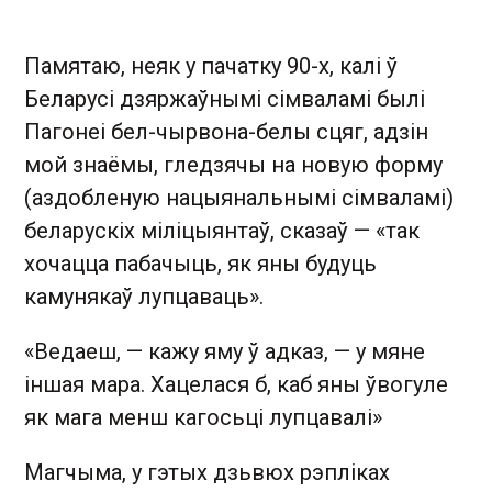
Памятаю, неяк у пачатку 90-х, калі ў
Беларусі дзяржаўнымі сімваламі былі
Пагонеі бел-чырвона-белы сцяг, адзін
мой знаёмы, гледзячы на новую форму
(аздобленую нацыянальнымі сімваламі)
беларускіх міліцыянтаў, сказаў — «так
хочацца пабачыць, як яны будуць
камунякаў лупцаваць».
«Ведаеш, — кажу яму ў адказ, — у мяне
іншая мара. Хацелася б, каб яны ўвогуле
як мага менш кагосьці лупцавалі»
Магчыма, у гэтых дзьвюх рэпліках