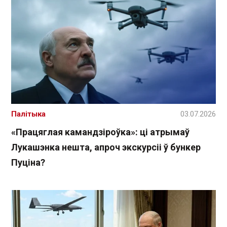
Палітыка
03.07.2026
«Працяглая камандзіроўка»: ці атрымаў
Лукашэнка нешта, апроч экскурсіі ў бункер
Пуціна?