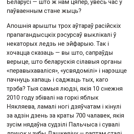
Беларусі — што ж нам цяпер, увесь час у
паўваенным стане жыць?
Апошнія арышты трох аўтараў расійскіх
прапагандысцкіх рэсурсаў выклікалі ў
некаторых ледзь не эйфарыю. Так і
хочацца сказаць — вы што, сапраўды
верыце, што беларускія сілавыя органы
«перавыхаваліся», «усвядомілі» і нарэшце
пачнуць хапаць і саджаць тых, каго
трэба? Тыя самыя людзі, якія 10 снежня
2010 году збівалі на горкі яблык
Някляева, ламалі ногі дзяўчатам і кінулі
за адзін дзень за краты 700 чалавек, якія
зусім нядаўна судзілі Пальчыса і сувалі
дручок у зубы Дашкевічу — раптам сталі