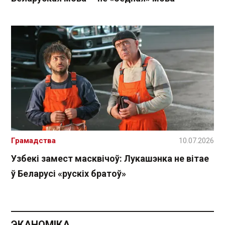
Грамадства
10.07.2026
Узбекі замест масквічоў: Лукашэнка не вітае
ў Беларусі «рускіх братоў»
ЭКАНОМІКА