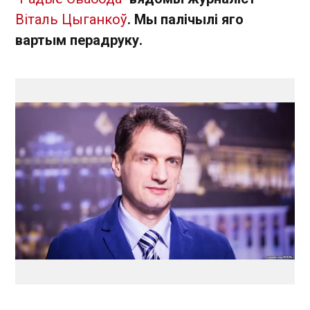
Віталь Цыганкоў
. Мы палічылі яго
вартым перадруку.