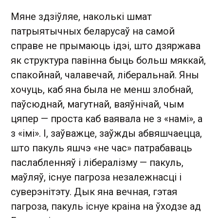
Мяне здзіўляе, наколькі шмат
патрыятычных беларусаў на самой
справе не прымаюць ідэі, што дзяржава
як структура павінна быць больш мяккай,
спакойнай, чалавечай, ліберальнай. Яны
хочуць, каб яна была не менш злобнай,
паўсюднай, магутнай, ваяўнічай, чым
цяпер — проста каб ваявала не з «намі», а
з «імі». І, заўважце, заўжды абвяшчаецца,
што пакуль яшчэ «не час» патрабаваць
паслабленняў і лібералізму — пакуль,
маўляў, існуе пагроза незалежнасці і
суверэнітэту. Дык яна вечная, гэтая
пагроза, пакуль існуе краіна на ўходзе ад