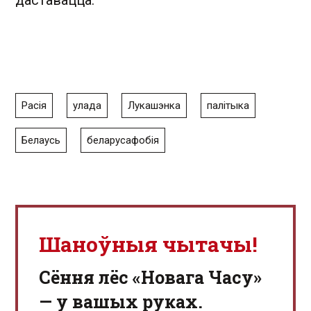
даставацца.
Расія
улада
Лукашэнка
палітыка
Белаусь
беларусафобія
Шаноўныя чытачы!
Сёння лёс «Новага Часу»
— у вашых руках.