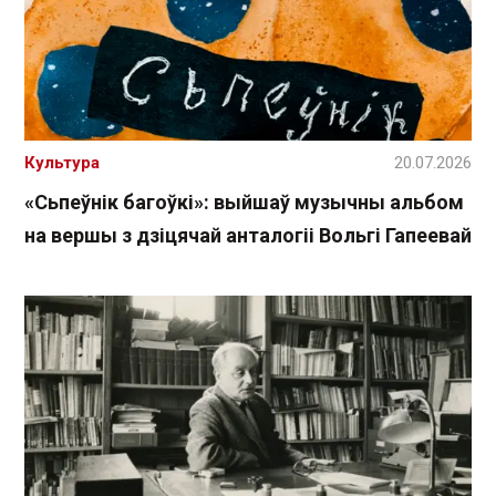
Культура
20.07.2026
«Сьпеўнік багоўкі»: выйшаў музычны альбом
на вершы з дзіцячай анталогіі Вольгі Гапеевай