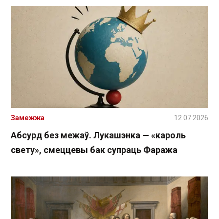
Замежжа
12.07.2026
Абсурд без межаў. Лукашэнка — «кароль
свету», смеццевы бак супраць Фаража