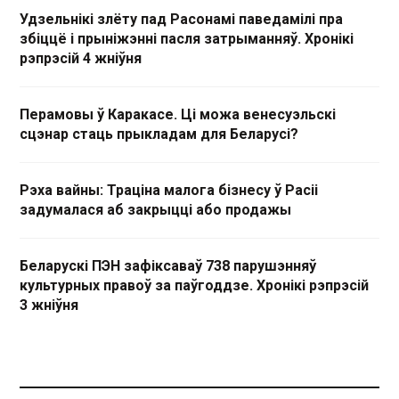
Удзельнікі злёту пад Расонамі паведамілі пра
збіццё і прыніжэнні пасля затрыманняў. Хронікі
рэпрэсій 4 жніўня
Перамовы ў Каракасе. Ці можа венесуэльскі
сцэнар стаць прыкладам для Беларусі?
Рэха вайны: Траціна малога бізнесу ў Расіі
задумалася аб закрыцці або продажы
Беларускі ПЭН зафіксаваў 738 парушэнняў
культурных правоў за паўгоддзе. Хронікі рэпрэсій
3 жніўня