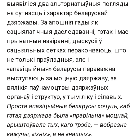
выявіліся два альтэрнатыўныя погляды
на сутнасць і характар беларускай
дзяржавы. За апошнія гады як
сацыялагічныя даследаванні, гэтак і мае
прыватныя назіранні, дыскусіі ў
сацыяльных сетках пераконваюць, што
не толькі праўладныя, але і
«апазіцыйныя» беларусы пераважна
выступаюць за моцную дзяржаву, за
вялікія паўнамоцтвы дзяржаўных
органаў і структур, у тым ліку і сілавых.
Проста апазіцыйныя беларусы хочуць, каб
гэтая дзяржава была «правільна» моцнай,
арыштоўвала тых, каго трэба, — вобразна
кажучы, «іхніх», а не «нашых».