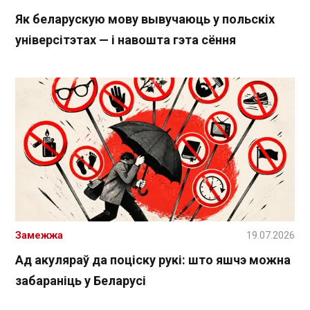
Як беларускую мову вывучаюць у польскіх
універсітэтах — і навошта гэта сёння
Замежжа
19.07.2026
Ад акуляраў да поціску рукі: што яшчэ можна
забараніць у Беларусі