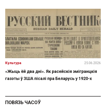
Культура
25.06.2026
«Жыць ёй два дні». Як расейскія эмігранцкія
газэты ў ЗША пісалі пра Беларусь у 1920-х
ПОВЯЗЬ ЧАСОЎ