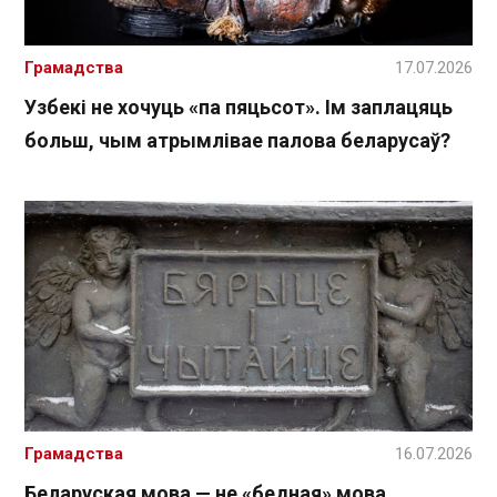
Грамадства
17.07.2026
Узбекі не хочуць «па пяцьсот». Ім заплацяць
больш, чым атрымлівае палова беларусаў?
Грамадства
16.07.2026
Беларуская мова — не «бедная» мова