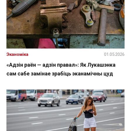
Эканоміка
01.05.2026
«Адзін раён — адзін правал»: Як Лукашэнка
сам сабе замінае зрабіць эканамічны цуд