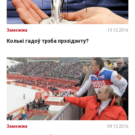
Замежжа
13.12.2016
Колькі гадоў трэба прэзідэнту?
Замежжа
09.12.2016