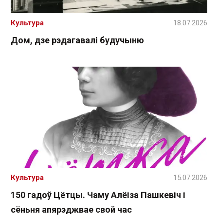
Культура
18.07.2026
Дом, дзе рэдагавалі будучыню
Культура
15.07.2026
150 гадоў Цётцы. Чаму Алёіза Пашкевіч і
сёньня апярэджвае свой час