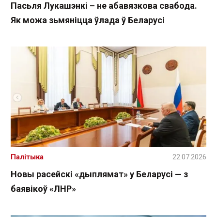
Пасьля Лукашэнкі – не абавязкова свабода.
Як можа зьмяніцца ўлада ў Беларусі
Палітыка
22.07.2026
Новы расейскі «дыплямат» у Беларусі — з
баявікоў «ЛНР»