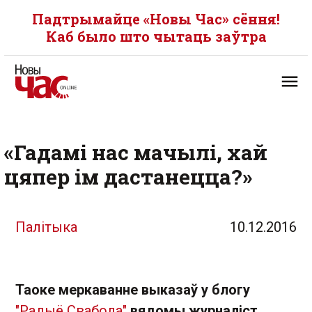
Падтрымайце «Новы Час» сёння!
Каб было што чытаць заўтра
«Гадамі нас мачылі, хай
цяпер ім дастанецца?»
Палітыка
10.12.2016
Таоке меркаванне выказаў у блогу
"Радыё Свабода"
вядомы журналіст