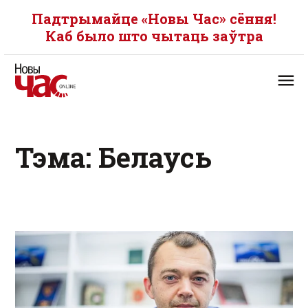
Падтрымайце «Новы Час» сёння!
Каб было што чытаць заўтра
Тэма: Белаусь