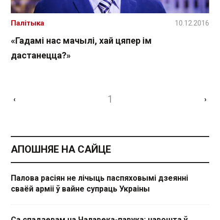
Палітыка
10.12.2016
«Гадамі нас мачылі, хай цяпер ім
дастанецца?»
1
‹
›
АПОШНЯЕ НА САЙЦЕ
Палова расіян не лічыць паспяховымі дзеянні
сваёй арміі ў вайне супраць Украіны
Са спадзевам на Чалавека-павука: навошта ў