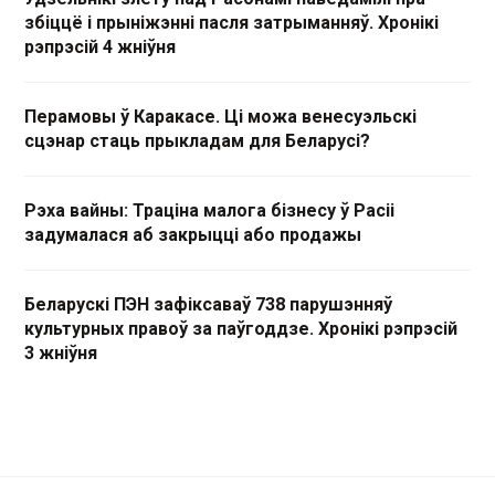
збіццё і прыніжэнні пасля затрыманняў. Хронікі
рэпрэсій 4 жніўня
Перамовы ў Каракасе. Ці можа венесуэльскі
сцэнар стаць прыкладам для Беларусі?
Рэха вайны: Траціна малога бізнесу ў Расіі
задумалася аб закрыцці або продажы
Беларускі ПЭН зафіксаваў 738 парушэнняў
культурных правоў за паўгоддзе. Хронікі рэпрэсій
3 жніўня