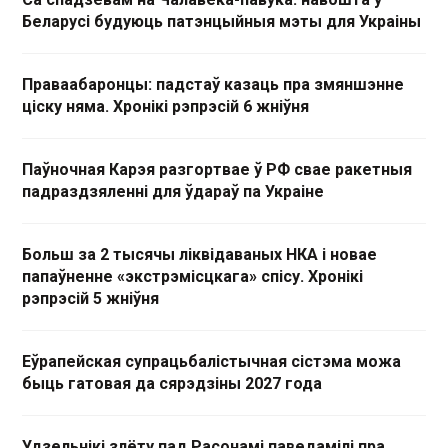
Беларусі будуюць патэнцыйныя мэты для Украіны
Праваабаронцы: падстаў казаць пра змяншэнне
ціску няма. Хронікі рэпрэсій 6 жніўня
Паўночная Карэя разгортвае ў РФ свае ракетныя
падраздзяленні для ўдараў па Украіне
Больш за 2 тысячы ліквідаваных НКА і новае
папаўненне «экстрэмісцкага» спісу. Хронікі
рэпрэсій 5 жніўня
Еўрапейская супрацьбалістычная сістэма можа
быць гатовая да сярэдзіны 2027 года
Удзельнікі злёту пад Расонамі паведамілі пра