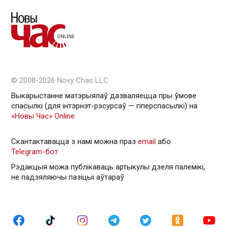
© 2008-2026 Novy Chas LLC
Выкарыстанне матэрыялаў дазваляецца пры ўмове
спасылкі (для інтэрнэт-рэсурсаў — гiперспасылкi) на
«Новы Час» Online
Скантактавацца з намі можна праз
email
або
Telegram-бот
Рэдакцыя можа публікаваць артыкулы дзеля палемікі,
не падзяляючы пазіцыі аўтараў