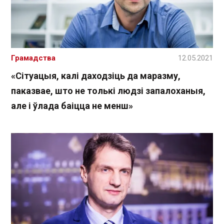
Грамадства
12.05.2021
«Сітуацыя, калі даходзіць да маразму,
паказвае, што не толькі людзі запалоханыя,
але і ўлада баіцца не менш»