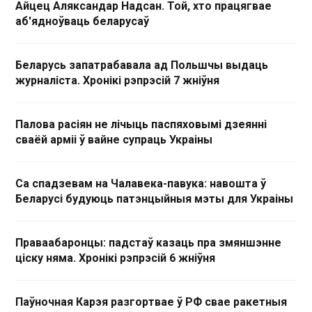
Айцец Аляксандар Надсан. Той, хто працягвае
аб'ядноўваць беларусаў
Беларусь запатрабавала ад Польшчы выдаць
журналіста. Хронікі рэпрэсій 7 жніўня
Палова расіян не лічыць паспяховымі дзеянні
сваёй арміі ў вайне супраць Украіны
Са спадзевам на Чалавека-павука: навошта ў
Беларусі будуюць патэнцыйныя мэты для Украіны
Праваабаронцы: падстаў казаць пра змяншэнне
ціску няма. Хронікі рэпрэсій 6 жніўня
Паўночная Карэя разгортвае ў РФ свае ракетныя