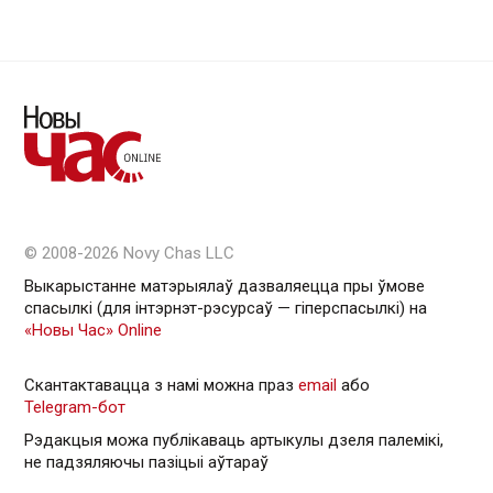
© 2008-2026 Novy Chas LLC
Выкарыстанне матэрыялаў дазваляецца пры ўмове
спасылкі (для інтэрнэт-рэсурсаў — гiперспасылкi) на
«Новы Час» Online
Скантактавацца з намі можна праз
email
або
Telegram-бот
Рэдакцыя можа публікаваць артыкулы дзеля палемікі,
не падзяляючы пазіцыі аўтараў