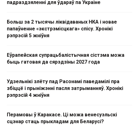
падраздзяленні для ўдараў па Украіне
Больш за 2 тысячы ліквідаваных НКА і новае
папаўненне «экстрэмісцкага» спісу. Хронікі
рэпрэсій 5 жніўня
Еўрапейская супрацьбалістычная сістэма можа
быць гатовая да сярэдзіны 2027 года
Удзельнікі злёту пад Расонамі паведамілі пра
збіццё і прыніжэнні пасля затрыманняў. Хронікі
рэпрэсій 4 жніўня
Перамовы ў Каракасе. Ці можа венесуэльскі
сцэнар стаць прыкладам для Беларусі?