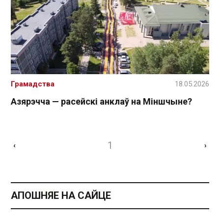
Грамадства
18.05.2026
Азярэчча — расейскі анклаў на Міншчыне?
1
‹
›
АПОШНЯЕ НА САЙЦЕ