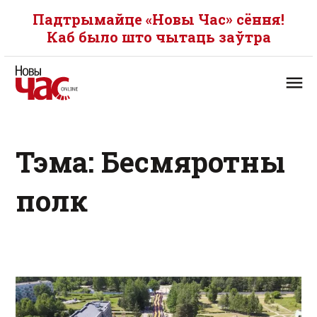
Падтрымайце «Новы Час» сёння!
Каб было што чытаць заўтра
Тэма: Бесмяротны
полк