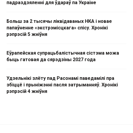
падраздзяленні для ўдараў па Украіне
Больш за 2 тысячы ліквідаваных НКА і новае
папаўненне «экстрэмісцкага» спісу. Хронікі
рэпрэсій 5 жніўня
Еўрапейская супрацьбалістычная сістэма можа
быць гатовая да сярэдзіны 2027 года
Удзельнікі злёту пад Расонамі паведамілі пра
збіццё і прыніжэнні пасля затрыманняў. Хронікі
рэпрэсій 4 жніўня