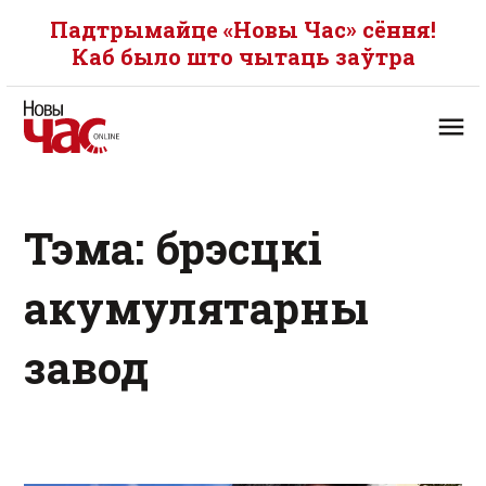
Падтрымайце «Новы Час» сёння!
Каб было што чытаць заўтра
Тэма: брэсцкі
акумулятарны
завод