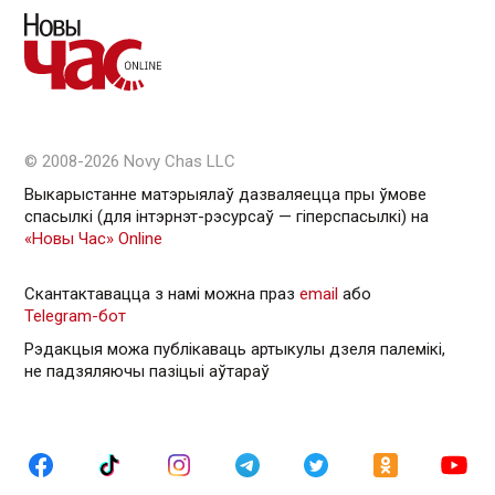
© 2008-2026 Novy Chas LLC
Выкарыстанне матэрыялаў дазваляецца пры ўмове
спасылкі (для інтэрнэт-рэсурсаў — гiперспасылкi) на
«Новы Час» Online
Скантактавацца з намі можна праз
email
або
Telegram-бот
Рэдакцыя можа публікаваць артыкулы дзеля палемікі,
не падзяляючы пазіцыі аўтараў