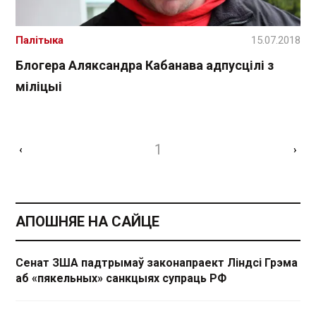
Палітыка
15.07.2018
Блогера Аляксандра Кабанава адпусцілі з
міліцыі
1
‹
›
АПОШНЯЕ НА САЙЦЕ
Сенат ЗША падтрымаў законапраект Ліндсі Грэма
аб «пякельных» санкцыях супраць РФ