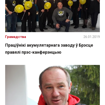
Грамадства
26.01.2019
Праціўнікі акумулятарнага заводу ў Брэсце
правялі прэс-канферэнцыю