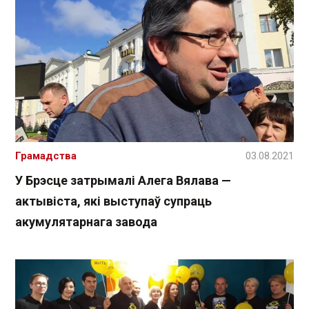
Грамадства
03.08.2021
У Брэсце затрымалі Алега Вялава —
актывіста, які выступаў супраць
акумулятарнага завода