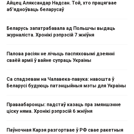
Айцец Аляксандар Надсан. Той, хто працягвае
аб'ядноўваць беларусаў
Беларусь запатрабавала ад Польшчы выдаць
журналіста. Хронікі рэпрэсій 7 жніўня
Палова расіян не лічыць паспяховымі дзеянні
сваёй арміі ў вайне супраць Украіны
Са спадзевам на Чалавека-павука: навошта ў
Беларусі будуюць патэнцыйныя мэты для Украіны
Праваабаронцы: падстаў казаць пра змяншэнне
ціску няма. Хронікі рэпрэсій 6 жніўня
Паўночная Карэя разгортвае ў РФ свае ракетныя