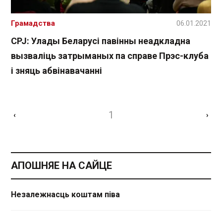
Грамадства
06.01.2021
CPJ: Улады Беларусі павінны неадкладна
вызваліць затрыманых па справе Прэс-клуба
і зняць абвінавачанні
1
‹
›
АПОШНЯЕ НА САЙЦЕ
Незалежнасць коштам піва