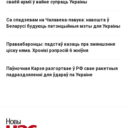
сваёй арміі ў вайне супраць Украіны
Са спадзевам на Чалавека-павука: навошта ў
Беларусі будуюць патэнцыйныя мэты для Украіны
Праваабаронцы: падстаў казаць пра змяншэнне
ціску няма. Хронікі рэпрэсій 6 жніўня
Паўночная Карэя разгортвае ў РФ свае ракетныя
падраздзяленні для ўдараў па Украіне