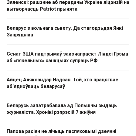
Зяленскі: рашэнне аб перадачы Украіне ліцэнзій на
вытворчасць Patriot прынята
Беларус з вольнага сьвету. Да стагодзьдзя Янкі
Запрудніка
Сенат ЗША падтрымаў законапраект Ліндсі Грэма
аб «пякельных» санкцыях супраць РФ
Айцец Аляксандар Надсан. Той, хто працягвае
аб'ядноўваць беларусаў
Беларусь запатрабавала ад Польшчы выдаць
журналіста. Хронікі рэпрэсій 7 жніўня
Палова расіян не лічыць паспяховымі дзеянні