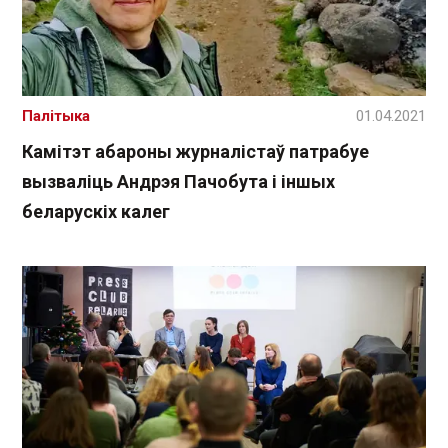
Палітыка
01.04.2021
Камітэт абароны журналістаў патрабуе
вызваліць Андрэя Пачобута і іншых
беларускіх калег