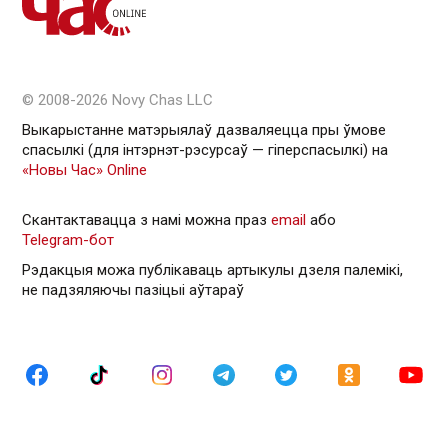
© 2008-2026 Novy Chas LLC
Выкарыстанне матэрыялаў дазваляецца пры ўмове
спасылкі (для інтэрнэт-рэсурсаў — гiперспасылкi) на
«Новы Час» Online
Скантактавацца з намі можна праз
email
або
Telegram-бот
Рэдакцыя можа публікаваць артыкулы дзеля палемікі,
не падзяляючы пазіцыі аўтараў