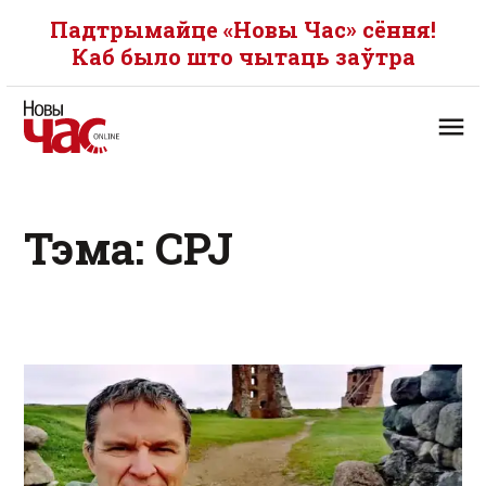
Падтрымайце «Новы Час» сёння!
Каб было што чытаць заўтра
Тэма: CPJ