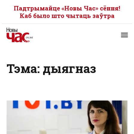
Падтрымайце «Новы Час» сёння!
Каб было што чытаць заўтра
Тэма: дыягназ