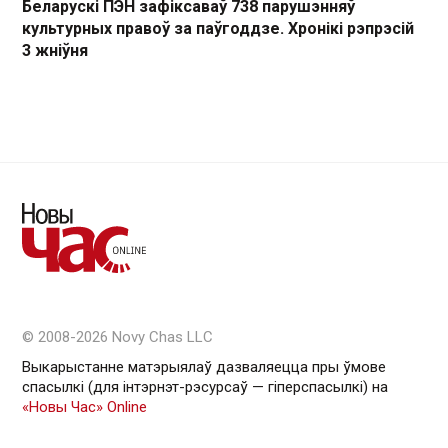
Беларускі ПЭН зафіксаваў 738 парушэнняў
культурных правоў за паўгоддзе. Хронікі рэпрэсій
3 жніўня
© 2008-2026 Novy Chas LLC
Выкарыстанне матэрыялаў дазваляецца пры ўмове
спасылкі (для інтэрнэт-рэсурсаў — гiперспасылкi) на
«Новы Час» Online