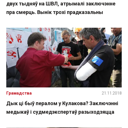
двух тыдняў на ШВЛ, атрымалі заключэнне
пра смерць. Вынік трохі прадказальны
Грамадства
21.11.2018
Дык ці быў пералом у Кулакова? Заключэнні
медыкаў і судмедэкспертаў разыходзяцца