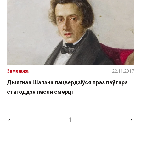
Замежжа
22.11.2017
Дыягназ Шапэна пацвердзіўся праз паўтара
стагоддзя пасля смерці
1
‹
›