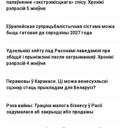
папаўненне «экстрэмісцкага» спісу. Хронікі
рэпрэсій 5 жніўня
Еўрапейская супрацьбалістычная сістэма можа
быць гатовая да сярэдзіны 2027 года
Удзельнікі злёту пад Расонамі паведамілі пра
збіццё і прыніжэнні пасля затрыманняў. Хронікі
рэпрэсій 4 жніўня
Перамовы ў Каракасе. Ці можа венесуэльскі
сцэнар стаць прыкладам для Беларусі?
Рэха вайны: Траціна малога бізнесу ў Расіі
задумалася аб закрыцці або продажы