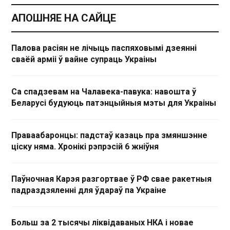
АПОШНЯЕ НА САЙЦЕ
Палова расіян не лічыць паспяховымі дзеянні
сваёй арміі ў вайне супраць Украіны
Са спадзевам на Чалавека-павука: навошта ў
Беларусі будуюць патэнцыйныя мэты для Украіны
Праваабаронцы: падстаў казаць пра змяншэнне
ціску няма. Хронікі рэпрэсій 6 жніўня
Паўночная Карэя разгортвае ў РФ свае ракетныя
падраздзяленні для ўдараў па Украіне
Больш за 2 тысячы ліквідаваных НКА і новае