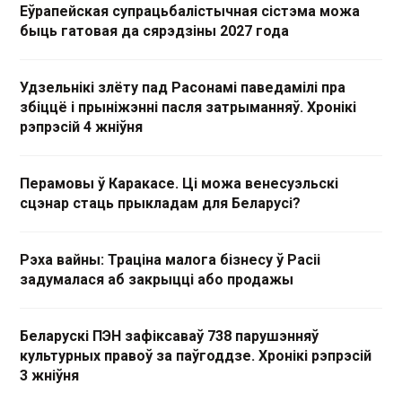
Еўрапейская супрацьбалістычная сістэма можа
быць гатовая да сярэдзіны 2027 года
Удзельнікі злёту пад Расонамі паведамілі пра
збіццё і прыніжэнні пасля затрыманняў. Хронікі
рэпрэсій 4 жніўня
Перамовы ў Каракасе. Ці можа венесуэльскі
сцэнар стаць прыкладам для Беларусі?
Рэха вайны: Траціна малога бізнесу ў Расіі
задумалася аб закрыцці або продажы
Беларускі ПЭН зафіксаваў 738 парушэнняў
культурных правоў за паўгоддзе. Хронікі рэпрэсій
3 жніўня