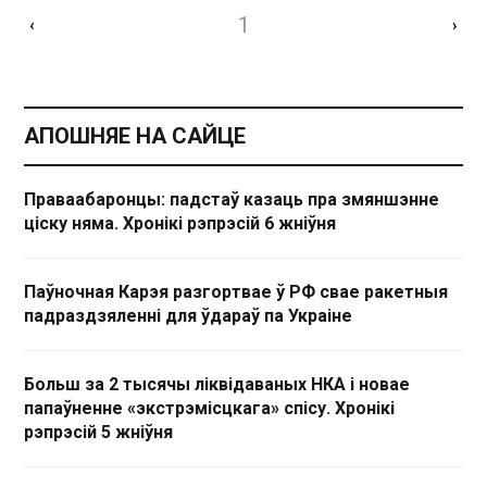
1
‹
›
АПОШНЯЕ НА САЙЦЕ
Праваабаронцы: падстаў казаць пра змяншэнне
ціску няма. Хронікі рэпрэсій 6 жніўня
Паўночная Карэя разгортвае ў РФ свае ракетныя
падраздзяленні для ўдараў па Украіне
Больш за 2 тысячы ліквідаваных НКА і новае
папаўненне «экстрэмісцкага» спісу. Хронікі
рэпрэсій 5 жніўня