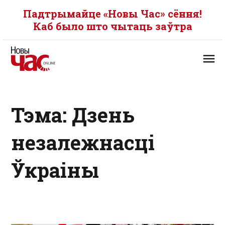
Падтрымайце «Новы Час» сёння!
Каб было што чытаць заўтра
Тэма: Дзень
незалежнасці
Ўкраіны