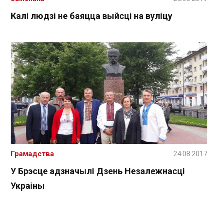
Калі людзі не баяцца выйсці на вуліцу
Грамадства
24.08.2017
У Брэсце адзначылі Дзень Незалежнасці
Украіны