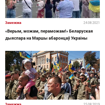
Замежжа
24.08.2021
«Верым, можам, пераможам!» Беларуская
дыяспара на Маршы абаронцаў Украіны
Замежжа
25.08.2019