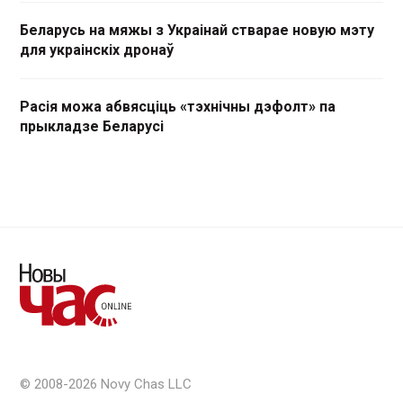
Беларусь на мяжы з Украінай стварае новую мэту
для украінскіх дронаў
Расія можа абвясціць «тэхнічны дэфолт» па
прыкладзе Беларусі
© 2008-2026 Novy Chas LLC