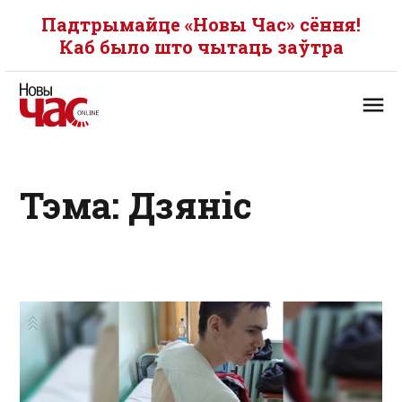
Падтрымайце «Новы Час» сёння!
Каб было што чытаць заўтра
Тэма: Дзяніс