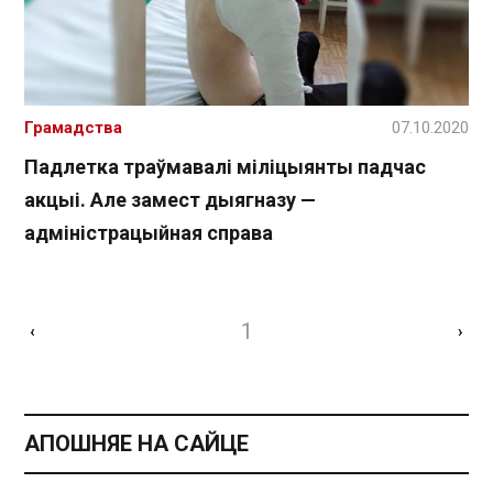
Грамадства
07.10.2020
Падлетка траўмавалі міліцыянты падчас
акцыі. Але замест дыягназу —
адміністрацыйная справа
1
‹
›
АПОШНЯЕ НА САЙЦЕ