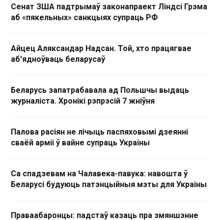
Сенат ЗША падтрымаў законапраект Ліндсі Грэма
аб «пякельных» санкцыях супраць РФ
Айцец Аляксандар Надсан. Той, хто працягвае
аб'ядноўваць беларусаў
Беларусь запатрабавала ад Польшчы выдаць
журналіста. Хронікі рэпрэсій 7 жніўня
Палова расіян не лічыць паспяховымі дзеянні
сваёй арміі ў вайне супраць Украіны
Са спадзевам на Чалавека-павука: навошта ў
Беларусі будуюць патэнцыйныя мэты для Украіны
Праваабаронцы: падстаў казаць пра змяншэнне