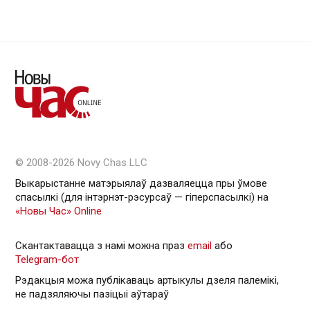
© 2008-2026 Novy Chas LLC
Выкарыстанне матэрыялаў дазваляецца пры ўмове
спасылкі (для інтэрнэт-рэсурсаў — гiперспасылкi) на
«Новы Час» Online
Скантактавацца з намі можна праз
email
або
Telegram-бот
Рэдакцыя можа публікаваць артыкулы дзеля палемікі,
не падзяляючы пазіцыі аўтараў