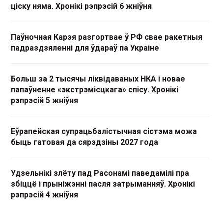
ціску няма. Хронікі рэпрэсій 6 жніўня
Паўночная Карэя разгортвае ў РФ свае ракетныя
падраздзяленні для ўдараў па Украіне
Больш за 2 тысячы ліквідаваных НКА і новае
папаўненне «экстрэмісцкага» спісу. Хронікі
рэпрэсій 5 жніўня
Еўрапейская супрацьбалістычная сістэма можа
быць гатовая да сярэдзіны 2027 года
Удзельнікі злёту пад Расонамі паведамілі пра
збіццё і прыніжэнні пасля затрыманняў. Хронікі
рэпрэсій 4 жніўня