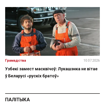
Грамадства
10.07.2026
Узбекі замест масквічоў: Лукашэнка не вітае
ў Беларусі «рускіх братоў»
ПАЛІТЫКА