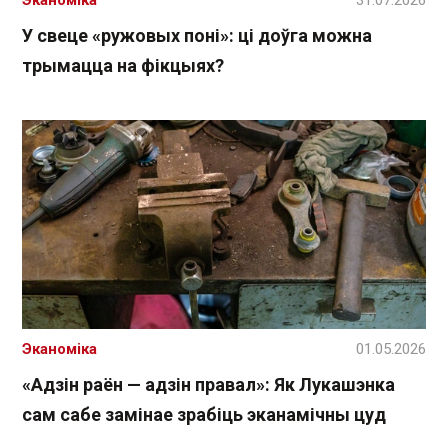
Эканоміка
31.07.2026
У свеце «ружовых поні»: ці доўга можна
трымацца на фікцыях?
Эканоміка
01.05.2026
«Адзін раён — адзін правал»: Як Лукашэнка
сам сабе замінае зрабіць эканамічны цуд