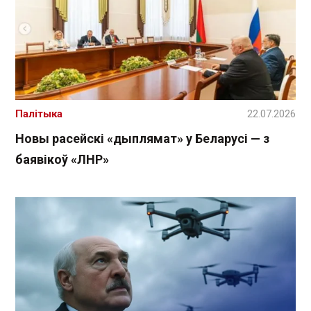
Палітыка
22.07.2026
Новы расейскі «дыплямат» у Беларусі — з
баявікоў «ЛНР»