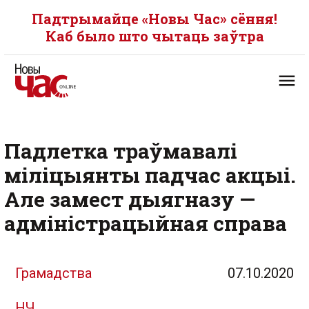
Падтрымайце «Новы Час» сёння!
Каб было што чытаць заўтра
Падлетка траўмавалі
міліцыянты падчас акцыі.
Але замест дыягназу —
адміністрацыйная справа
Грамадства
07.10.2020
НЧ