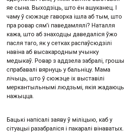
яе сына. Выходзіць, што ён ашуканец. І
чаму ў сюжэце гаворка ішла аб тым, што
пра ровар сям'і паведамлялі? Наталля
кажа, што аб знаходцы даведаліся ўжо
пасля таго, як у сетках распаўсюдзілі
навіна аб высакародным учынку
медыкаў. Ровар з аддзела забралі, грошы
спрабавалі вярнуць у бальніцу. Мама
лічыць, што ў сюжэце іх выставілі
меркантыльнымі людзьмі, якія жадаюць
нажыцца.
Бацькі напісалі заяву ў міліцыю, каб у
сітуацыі разабраліся і пакаралі вінаватых.