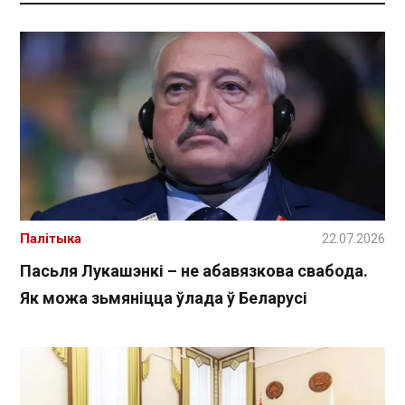
Палітыка
22.07.2026
Пасьля Лукашэнкі – не абавязкова свабода.
Як можа зьмяніцца ўлада ў Беларусі