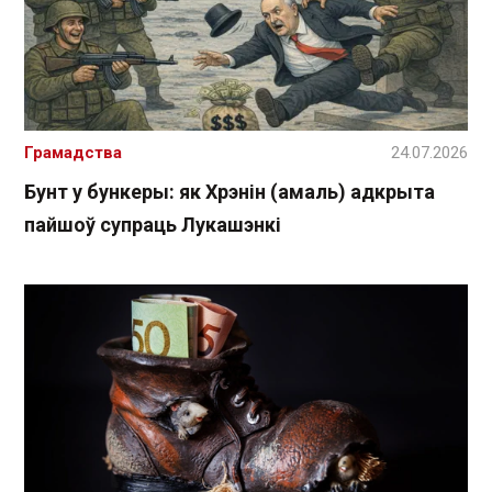
Грамадства
24.07.2026
Бунт у бункеры: як Хрэнін (амаль) адкрыта
пайшоў супраць Лукашэнкі