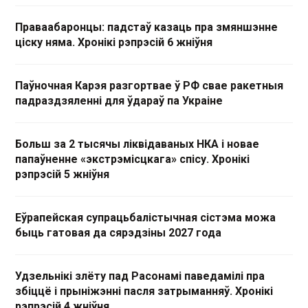
Праваабаронцы: падстаў казаць пра змяншэнне
ціску няма. Хронікі рэпрэсій 6 жніўня
Паўночная Карэя разгортвае ў РФ свае ракетныя
падраздзяленні для ўдараў па Украіне
Больш за 2 тысячы ліквідаваных НКА і новае
папаўненне «экстрэмісцкага» спісу. Хронікі
рэпрэсій 5 жніўня
Еўрапейская супрацьбалістычная сістэма можа
быць гатовая да сярэдзіны 2027 года
Удзельнікі злёту пад Расонамі паведамілі пра
збіццё і прыніжэнні пасля затрыманняў. Хронікі
рэпрэсій 4 жніўня