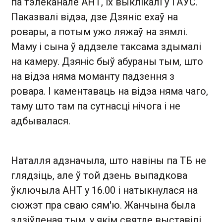
па тэлеканале АНТ, іх выклікалі ў ГАУС.
Паказвалі відэа, дзе Дзяніс ехаў на
ровары, а потым ужо ляжаў на зямлі.
Маму і сына ў аддзеле таксама здымалі
на камеру. Дзяніс быў абураны тым, што
на відэа няма моманту падзення з
ровара. І каментаваць на відэа няма чаго,
таму што там па сутнасці нічога і не
адбывалася.
Наталля адзначыла, што навіны па ТБ не
глядзіць, але ў той дзень выпадкова
ўключыла АНТ у 16.00 і натыкнулася на
сюжэт пра сваю сям'ю. Жанчына была
здзіўленая тым, у якім святле выставілі