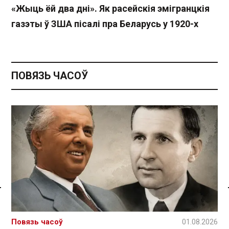
«Жыць ёй два дні». Як расейскія эмігранцкія
газэты ў ЗША пісалі пра Беларусь у 1920-х
ПОВЯЗЬ ЧАСОЎ
Спасылка без VPN
Повязь часоў
01.08.2026