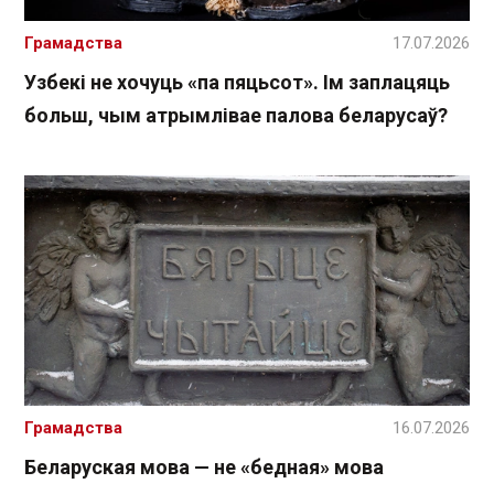
Грамадства
17.07.2026
Узбекі не хочуць «па пяцьсот». Ім заплацяць
больш, чым атрымлівае палова беларусаў?
Грамадства
16.07.2026
Беларуская мова — не «бедная» мова