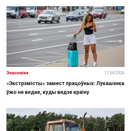
Эканоміка
17.04.2026
«Экстрэмісты» замест працоўных: Лукашэнка
ўжо не ведае, куды вядзе краіну