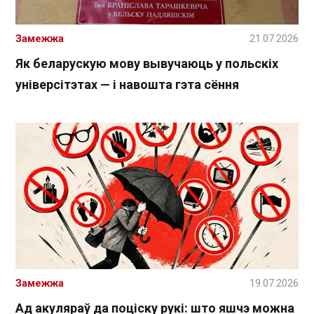
Замежжа
21.07.2026
Як беларускую мову вывучаюць у польскіх
універсітэтах — і навошта гэта сёння
Замежжа
19.07.2026
Ад акуляраў да поціску рукі: што яшчэ можна