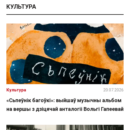
КУЛЬТУРА
Культура
20.07.2026
«Сьпеўнік багоўкі»: выйшаў музычны альбом
на вершы з дзіцячай анталогіі Вольгі Гапеевай