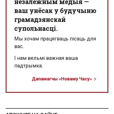
незалежным медыя —
ваш унёсак у будучыню
грамадзянскай
супольнасці.
Мы хочам працягваць пісаць для
вас.
І нам вельмі важная ваша
падтрымка.
Дапамагчы «Новаму Часу»