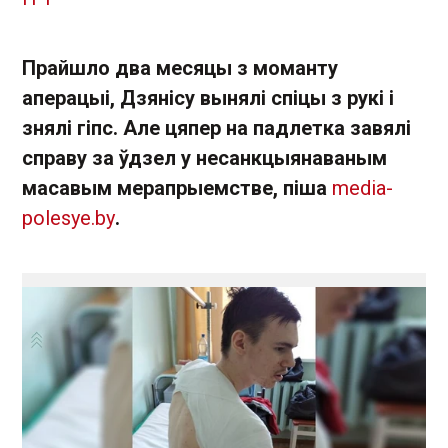
Прайшло два месяцы з моманту
аперацыі, Дзянісу вынялі спіцы з рукі і
знялі гіпс. Але цяпер на падлетка завялі
справу за ўдзел у несанкцыянаваным
масавым мерапрыемстве, піша
media-
polesye.by
.