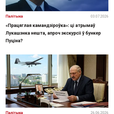
Палітыка
03.07.2026
«Працяглая камандзіроўка»: ці атрымаў
Лукашэнка нешта, апроч экскурсіі ў бункер
Пуціна?
Палітыка
26.06.2026