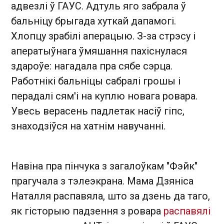
адвезлі ў ГАУС. Адтуль яго забрала ў
бальніцу брыгада хуткай дапамогі.
Хлопцу зрабілі аперацыю. З-за стрэсу і
аператыўнага ўмяшання пахіснулася
здароўе: нагадала пра сябе сэрца.
Работнікі бальніцы сабралі грошы і
перадалі сям'і на куплю новага ровара.
Увесь верасень падлетак насіў гіпс,
знаходзіўся на хатнім навучанні.
Навіна пра пінчука з загалоўкам "Фэйк"
прагучала з тэлеэкрана. Мама Дзяніса
Наталля распавяла, што за дзень да таго,
як гісторыю падзення з ровара
распавялі