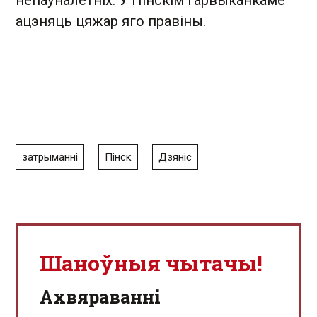
непаўналетніх. У Пінскім гарвыканкаме
ацэняць цяжар яго правіны.
затрыманні
Пінск
Дзяніс
Шаноўныя чытачы!
Aхвяраванні