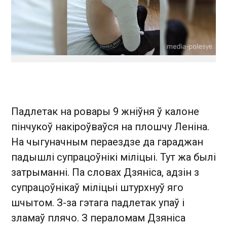
Падлетак на ровары 9 жніўня ў калоне
пінчукоў накіроўваўся на плошчу Леніна.
На чыгуначным пераездзе да гараджан
падышлі супрацоўнікі міліцыі. Тут жа былі
затрыманні. Па словах Дзяніса, адзін з
супрацоўнікаў міліцыі штурхнуў яго
шчытом. З-за гэтага падлетак упаў і
зламаў плячо. З пераломам Дзяніса