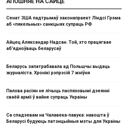
АПОШНЯЕ НА САЙЦЕ
Сенат ЗША падтрымаў законапраект Ліндсі Грэма
аб «пякельных» санкцыях супраць РФ
Айцец Аляксандар Надсан. Той, хто працягвае
аб'ядноўваць беларусаў
Беларусь запатрабавала ад Польшчы выдаць
журналіста. Хронікі рэпрэсій 7 жніўня
Палова расіян не лічыць паспяховымі дзеянні
сваёй арміі ў вайне супраць Украіны
Са спадзевам на Чалавека-павука: навошта ў
Беларусі будуюць патэнцыйныя мэты для Украіны