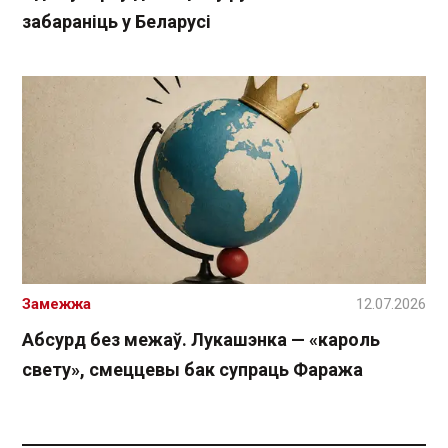
забараніць у Беларусі
Замежжа
12.07.2026
Абсурд без межаў. Лукашэнка — «кароль
свету», смеццевы бак супраць Фаража