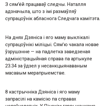
З сям'ёй працаваў следчы. Наталля
адзначыла, што з імі размаўляў
супрацоўнік абласнога Следчага камітэта.
На днях Дзяніса і яго маму выклікалі
супрацоўнікі міліцыі. Сям'ю чакала новае
ўзрушэнне — на падлетка заведзеная
адміністрацыйная справа па артыкуле
23.34 за ўдзел у несанкцыянаваным
масавым мерапрыемстве.
8 кастрычніка Дзяніса і яго маму
запрасілі на камісію па справах