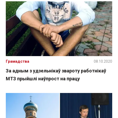
Грамадства
08.10.2020
За адным з удзельнікаў звароту работнікаў
МТЗ прыйшлі наўпрост на працу