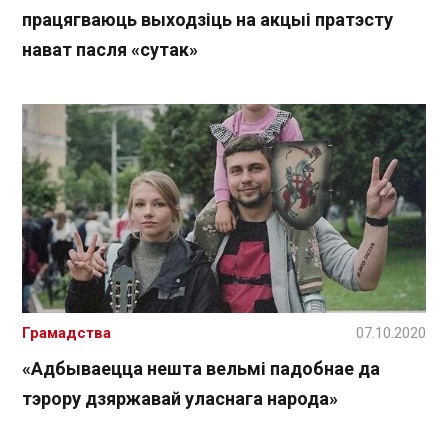
працягваюць выходзіць на акцыі пратэсту
нават пасля «сутак»
Грамадства
07.10.2020
«Адбываецца нешта вельмі падобнае да
тэрору дзяржавай уласнага народа»