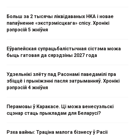
Больш за 2 тысячы ліквідаваных НКА і новае
папаўненне «экстрэмісцкага» спісу. Хронікі
рэпрэсій 5 жніўня
Еўрапейская супрацьбалістычная сістэма можа
быць гатовая да сярэдзіны 2027 года
Удзельнікі злёту пад Расонамі паведамілі пра
збіццё і прыніжэнні пасля затрыманняў. Хронікі
рэпрэсій 4 жніўня
Перамовы ў Каракасе. Ці можа венесуэльскі
сцэнар стаць прыкладам для Беларусі?
Рэха вайны: Траціна малога бізнесу ў Расіі