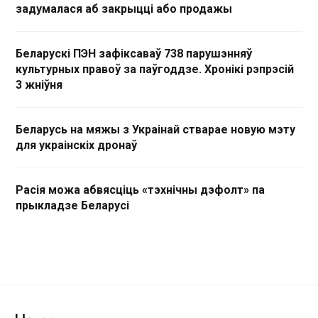
задумалася аб закрыцці або продажы
Беларускі ПЭН зафіксаваў 738 парушэнняў
культурных правоў за паўгоддзе. Хронікі рэпрэсій
3 жніўня
Беларусь на мяжы з Украінай стварае новую мэту
для украінскіх дронаў
Расія можа абвясціць «тэхнічны дэфолт» па
прыкладзе Беларусі