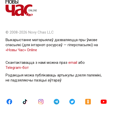
© 2008-2026 Novy Chas LLC
Выкарыстанне матэрыялаў дазваляецца пры ўмове
спасылкі (для інтэрнэт-рэсурсаў — гiперспасылкi) на
«Новы Час» Online
Скантактавацца з намі можна праз
email
або
Telegram-бот
Рэдакцыя можа публікаваць артыкулы дзеля палемікі,
не падзяляючы пазіцыі аўтараў