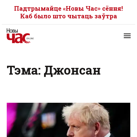
Падтрымайце «Новы Час» сёння!
Каб было што чытаць заўтра
Тэма: Джонсан