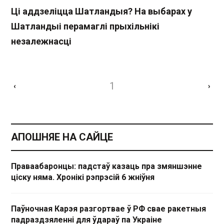
Ці аддзеліцца Шатландыя? На выбарах у
Шатландыі перамаглі прыхільнікі
незалежнасці
1
‹
›
АПОШНЯЕ НА САЙЦЕ
Праваабаронцы: падстаў казаць пра змяншэнне
ціску няма. Хронікі рэпрэсій 6 жніўня
Паўночная Карэя разгортвае ў РФ свае ракетныя
падраздзяленні для ўдараў па Украіне