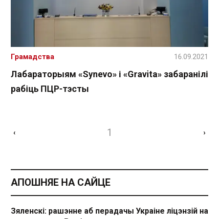
Грамадства
16.09.2021
Лабараторыям «Synevo» і «Gravita» забаранілі
рабіць ПЦР-тэсты
1
‹
›
АПОШНЯЕ НА САЙЦЕ
Зяленскі: рашэнне аб перадачы Украіне ліцэнзій на