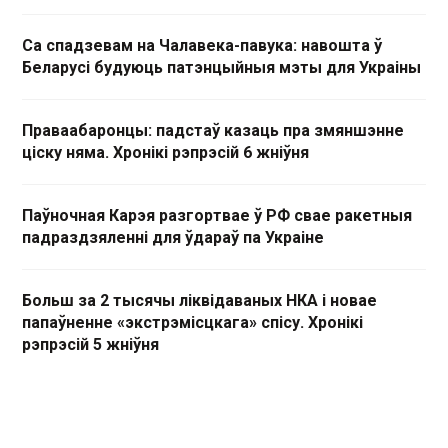
Са спадзевам на Чалавека-павука: навошта ў
Беларусі будуюць патэнцыйныя мэты для Украіны
Праваабаронцы: падстаў казаць пра змяншэнне
ціску няма. Хронікі рэпрэсій 6 жніўня
Паўночная Карэя разгортвае ў РФ свае ракетныя
падраздзяленні для ўдараў па Украіне
Больш за 2 тысячы ліквідаваных НКА і новае
папаўненне «экстрэмісцкага» спісу. Хронікі
рэпрэсій 5 жніўня