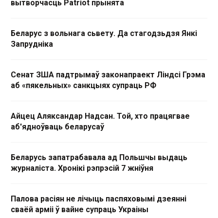
вытворчасць Patriot прынята
Беларус з вольнага сьвету. Да стагодзьдзя Янкі
Запрудніка
Сенат ЗША падтрымаў законапраект Ліндсі Грэма
аб «пякельных» санкцыях супраць РФ
Айцец Аляксандар Надсан. Той, хто працягвае
аб'ядноўваць беларусаў
Беларусь запатрабавала ад Польшчы выдаць
журналіста. Хронікі рэпрэсій 7 жніўня
Палова расіян не лічыць паспяховымі дзеянні
сваёй арміі ў вайне супраць Украіны