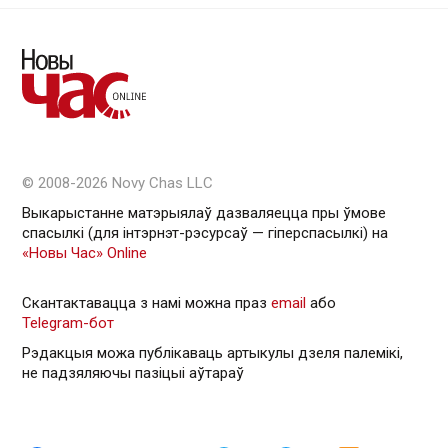
© 2008-2026 Novy Chas LLC
Выкарыстанне матэрыялаў дазваляецца пры ўмове
спасылкі (для інтэрнэт-рэсурсаў — гiперспасылкi) на
«Новы Час» Online
Скантактавацца з намі можна праз
email
або
Telegram-бот
Рэдакцыя можа публікаваць артыкулы дзеля палемікі,
не падзяляючы пазіцыі аўтараў