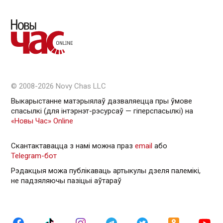
© 2008-2026 Novy Chas LLC
Выкарыстанне матэрыялаў дазваляецца пры ўмове
спасылкі (для інтэрнэт-рэсурсаў — гiперспасылкi) на
«Новы Час» Online
Скантактавацца з намі можна праз
email
або
Telegram-бот
Рэдакцыя можа публікаваць артыкулы дзеля палемікі,
не падзяляючы пазіцыі аўтараў