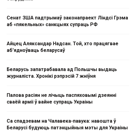
Сенат ЗША падтрымаў законапраект Ліндсі Грэма
аб «пякельных» санкцыях супраць РФ
Айцец Аляксандар Надсан. Той, хто працягвае
аб'ядноўваць беларусаў
Беларусь запатрабавала ад Польшчы выдаць
журналіста. Хронікі рэпрэсій 7 жніўня
Палова расіян не лічыць паспяховымі дзеянні
сваёй арміі ў вайне супраць Украіны
Са спадзевам на Чалавека-павука: навошта ў
Беларусі будуюць патэнцыйныя мэты для Украіны