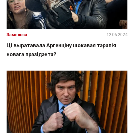
Замежжа
12.06.2024
Ці выратавала Аргенціну шокавая тэрапія
новага прэзідэнта?