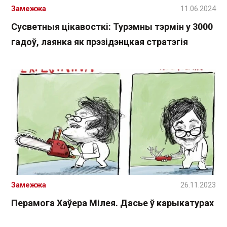
Замежжа
11.06.2024
Сусветныя цікавосткі: Турэмны тэрмін у 3000
гадоў, лаянка як прэзідэнцкая стратэгія
Замежжа
26.11.2023
Перамога Хаўера Мілея. Дасье ў карыкатурах