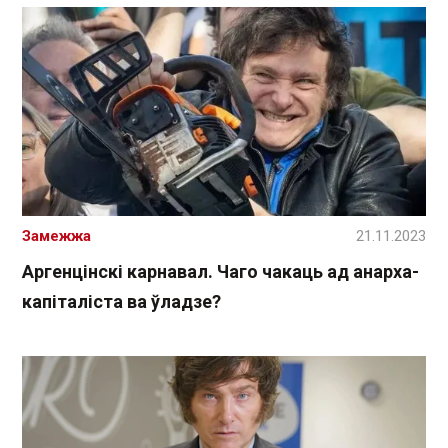
Замежжа
21.11.2023
Аргенцінскі карнавал. Чаго чакаць ад анарха-
капіталіста ва ўладзе?