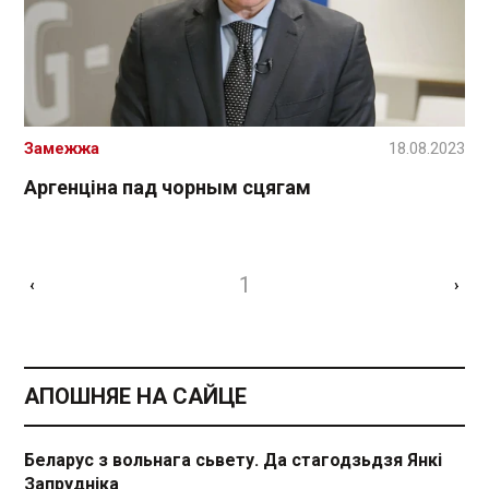
Замежжа
18.08.2023
Аргенціна пад чорным сцягам
1
‹
›
АПОШНЯЕ НА САЙЦЕ
Беларус з вольнага сьвету. Да стагодзьдзя Янкі
Запрудніка