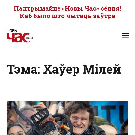
Падтрымайце «Новы Час» сёння!
Каб было што чытаць заўтра
Тэма: Хаўер Мілей