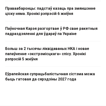
Праваабаронцы: падстаў казаць пра змяншэнне
ціску няма. Хронікі рэпрэсій 6 жніўня
Паўночная Карэя разгортвае ў РФ свае ракетныя
падраздзяленні для ўдараў па Украіне
Больш за 2 тысячы ліквідаваных НКА і новае
папаўненне «экстрэмісцкага» спісу. Хронікі
рэпрэсій 5 жніўня
Еўрапейская супрацьбалістычная сістэма можа
быць гатовая да сярэдзіны 2027 года