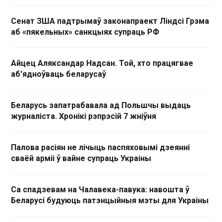
Сенат ЗША падтрымаў законапраект Ліндсі Грэма
аб «пякельных» санкцыях супраць РФ
Айцец Аляксандар Надсан. Той, хто працягвае
аб'ядноўваць беларусаў
Беларусь запатрабавала ад Польшчы выдаць
журналіста. Хронікі рэпрэсій 7 жніўня
Палова расіян не лічыць паспяховымі дзеянні
сваёй арміі ў вайне супраць Украіны
Са спадзевам на Чалавека-павука: навошта ў
Беларусі будуюць патэнцыйныя мэты для Украіны