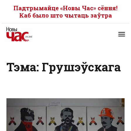
Падтрымайце «Новы Час» сёння!
Каб было што чытаць заўтра
Тэма: Грушэўскага