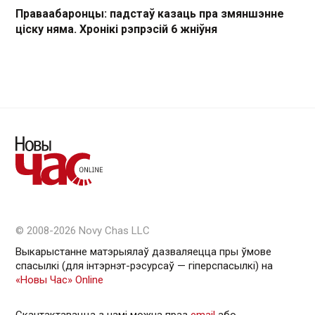
Праваабаронцы: падстаў казаць пра змяншэнне
ціску няма. Хронікі рэпрэсій 6 жніўня
© 2008-2026 Novy Chas LLC
Выкарыстанне матэрыялаў дазваляецца пры ўмове
спасылкі (для інтэрнэт-рэсурсаў — гiперспасылкi) на
«Новы Час» Online