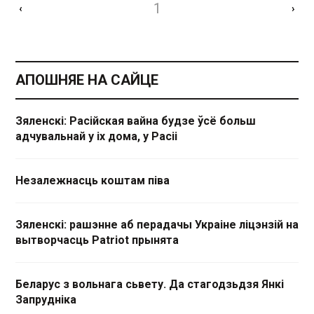
1
‹
›
АПОШНЯЕ НА САЙЦЕ
Зяленскі: Расійская вайна будзе ўсё больш
адчувальнай у іх дома, у Расіі
Незалежнасць коштам піва
Зяленскі: рашэнне аб перадачы Украіне ліцэнзій на
вытворчасць Patriot прынята
Беларус з вольнага сьвету. Да стагодзьдзя Янкі
Запрудніка