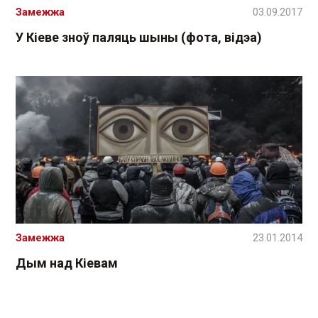
Замежжа
03.09.2017
У Кіеве зноў паляць шыны (фота, відэа)
Замежжа
23.01.2014
Дым над Кіевам