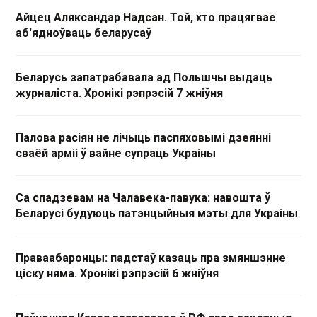
Айцец Аляксандар Надсан. Той, хто працягвае
аб'ядноўваць беларусаў
Беларусь запатрабавала ад Польшчы выдаць
журналіста. Хронікі рэпрэсій 7 жніўня
Палова расіян не лічыць паспяховымі дзеянні
сваёй арміі ў вайне супраць Украіны
Са спадзевам на Чалавека-павука: навошта ў
Беларусі будуюць патэнцыйныя мэты для Украіны
Праваабаронцы: падстаў казаць пра змяншэнне
ціску няма. Хронікі рэпрэсій 6 жніўня