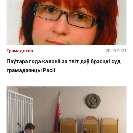
Грамадства
20.09.2021
Паўтара года калоніі за твіт даў брэсцкі суд
грамадзянцы Расіі