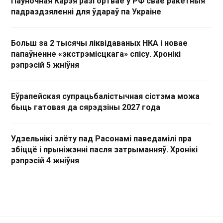
Паўночная Карэя разгортвае ў РФ свае ракетныя
падраздзяленні для ўдараў па Украіне
Больш за 2 тысячы ліквідаваных НКА і новае
папаўненне «экстрэмісцкага» спісу. Хронікі
рэпрэсій 5 жніўня
Еўрапейская супрацьбалістычная сістэма можа
быць гатовая да сярэдзіны 2027 года
Удзельнікі злёту пад Расонамі паведамілі пра
збіццё і прыніжэнні пасля затрыманняў. Хронікі
рэпрэсій 4 жніўня