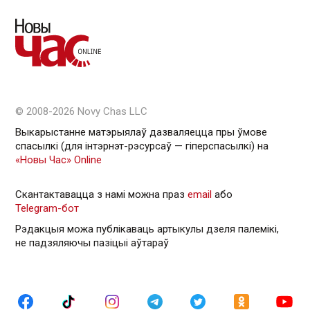
© 2008-2026 Novy Chas LLC
Выкарыстанне матэрыялаў дазваляецца пры ўмове
спасылкі (для інтэрнэт-рэсурсаў — гiперспасылкi) на
«Новы Час» Online
Скантактавацца з намі можна праз
email
або
Telegram-бот
Рэдакцыя можа публікаваць артыкулы дзеля палемікі,
не падзяляючы пазіцыі аўтараў