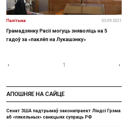
Палітыка
05.09.2021
Грамадзянку Расіі могуць зняволіць на 5
гадоў за «паклёп на Лукашэнку»
1
‹
›
АПОШНЯЕ НА САЙЦЕ
Сенат ЗША падтрымаў законапраект Ліндсі Грэма
аб «пякельных» санкцыях супраць РФ