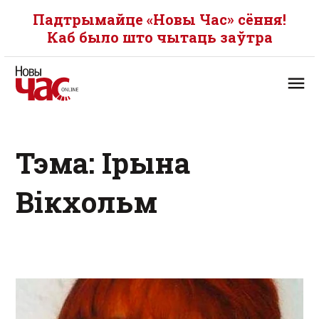
Падтрымайце «Новы Час» сёння!
Каб было што чытаць заўтра
Тэма: Ірына
Вікхольм