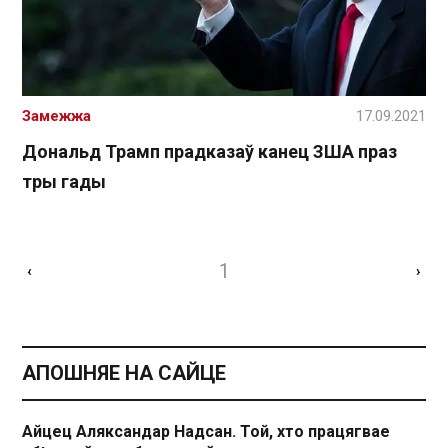
Замежжа
17.09.2021
Дональд Трамп прадказаў канец ЗША праз
тры гады
1
‹
›
АПОШНЯЕ НА САЙЦЕ
Айцец Аляксандар Надсан. Той, хто працягвае