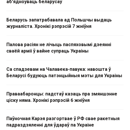
аб'ядноўваць беларусаў
Беларусь запатрабавала ад Польшчы выдаць
журналіста. Хронікі рэпрэсій 7 жніўня
Палова расіян не лічыць паспяховымі дзеянні
сваёй арміі ў вайне супраць Украіны
Са спадзевам на Чалавека-павука: навошта ў
Беларусі будуюць патэнцыйныя мэты для Украіны
Праваабаронцы: падстаў казаць пра змяншэнне
ціску няма. Хронікі рэпрэсій 6 жніўня
Паўночная Карэя разгортвае ў РФ свае ракетныя
падраздзяленні для ўдараў па Украіне