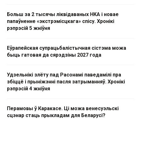
Больш за 2 тысячы ліквідаваных НКА і новае
папаўненне «экстрэмісцкага» спісу. Хронікі
рэпрэсій 5 жніўня
Еўрапейская супрацьбалістычная сістэма можа
быць гатовая да сярэдзіны 2027 года
Удзельнікі злёту пад Расонамі паведамілі пра
збіццё і прыніжэнні пасля затрыманняў. Хронікі
рэпрэсій 4 жніўня
Перамовы ў Каракасе. Ці можа венесуэльскі
сцэнар стаць прыкладам для Беларусі?