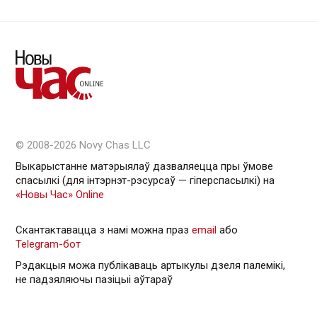
© 2008-2026 Novy Chas LLC
Выкарыстанне матэрыялаў дазваляецца пры ўмове
спасылкі (для інтэрнэт-рэсурсаў — гiперспасылкi) на
«Новы Час» Online
Скантактавацца з намі можна праз
email
або
Telegram-бот
Рэдакцыя можа публікаваць артыкулы дзеля палемікі,
не падзяляючы пазіцыі аўтараў