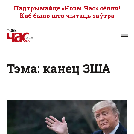
Падтрымайце «Новы Час» сёння!
Каб было што чытаць заўтра
Тэма: канец ЗША