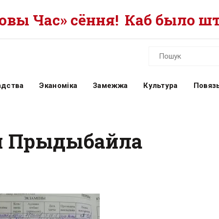
вы Час» сёння!
Каб было шт
адства
Эканоміка
Замежжа
Культура
Повязь
ін Прыдыбайла