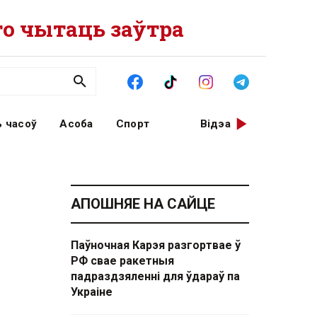
о чытаць заўтра
 часоў
Асоба
Спорт
Відэа
АПОШНЯЕ НА САЙЦЕ
Паўночная Карэя разгортвае ў
РФ свае ракетныя
падраздзяленні для ўдараў па
Украіне