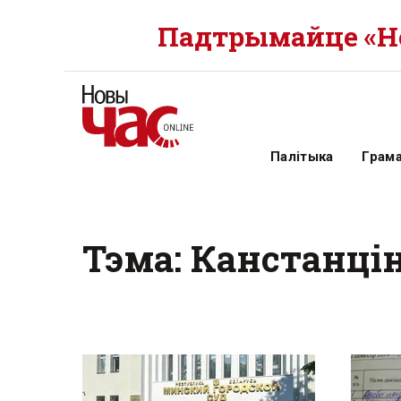
Падтрымайце «Но
Палітыка
Грам
Тэма: Канстанц