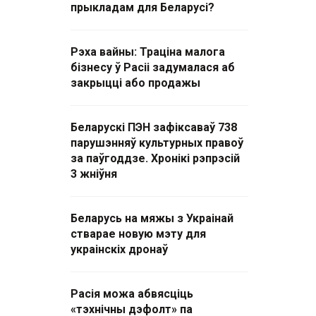
прыкладам для Беларусі?
Рэха вайны: Траціна малога
бізнесу ў Расіі задумалася аб
закрыцці або продажы
Беларускі ПЭН зафіксаваў 738
парушэнняў культурных правоў
за паўгоддзе. Хронікі рэпрэсій
3 жніўня
Беларусь на мяжы з Украінай
стварае новую мэту для
украінскіх дронаў
Расія можа абвясціць
«тэхнічны дэфолт» па