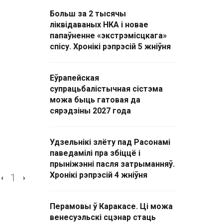
Больш за 2 тысячы
ліквідаваных НКА і новае
папаўненне «экстрэмісцкага»
спісу. Хронікі рэпрэсій 5 жніўня
Еўрапейская
супрацьбалістычная сістэма
можа быць гатовая да
сярэдзіны 2027 года
Удзельнікі злёту пад Расонамі
паведамілі пра збіццё і
прыніжэнні пасля затрыманняў.
Хронікі рэпрэсій 4 жніўня
1
‹
›
Перамовы ў Каракасе. Ці можа
венесуэльскі сцэнар стаць