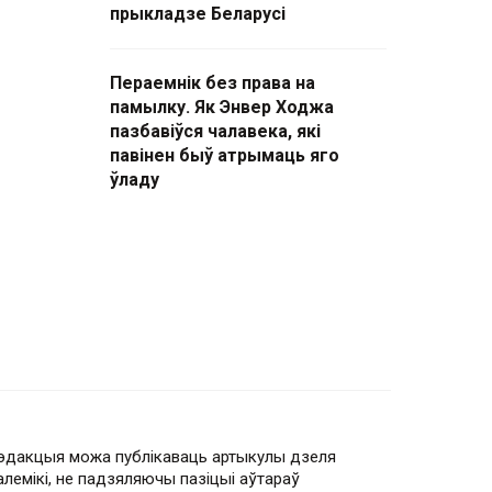
прыкладзе Беларусі
Пераемнік без права на
памылку. Як Энвер Ходжа
пазбавіўся чалавека, які
павінен быў атрымаць яго
ўладу
эдакцыя можа публікаваць артыкулы дзеля
алемікі, не падзяляючы пазіцыі аўтараў