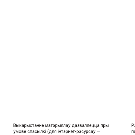
Выкарыстанне матэрыялаў дазваляецца пры
Р
ўмове спасылкі (для інтэрнэт-рэсурсаў —
п