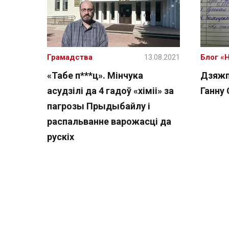
Грамадства
13.08.2021
Блог «
«Табе п***ц». Мінчука
Дзяжп
асудзілі да 4 гадоў «хіміі» за
Ганну 
пагрозы Прыдыбайлу і
распальванне варожасці да
рускіх