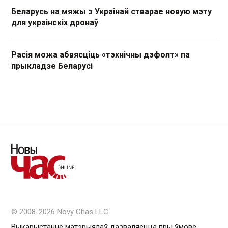
Беларусь на мяжы з Украінай стварае новую мэту
для украінскіх дронаў
Расія можа абвясціць «тэхнічны дэфолт» па
прыкладзе Беларусі
© 2008-2026 Novy Chas LLC
Выкарыстанне матэрыялаў дазваляецца пры ўмове