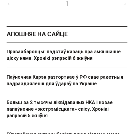
1
‹
›
АПОШНЯЕ НА САЙЦЕ
Праваабаронцы: падстаў казаць пра змяншэнне
ціску няма. Хронікі рэпрэсій 6 жніўня
Паўночная Карэя разгортвае ў РФ свае ракетныя
падраздзяленні для ўдараў па Украіне
Больш за 2 тысячы ліквідаваных НКА і новае
папаўненне «экстрэмісцкага» спісу. Хронікі
рэпрэсій 5 жніўня