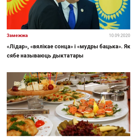
Замежжа
10.09.2020
«Лідар», «вялікае сонца» і «мудры бацька». Як
сябе называюць дыктатары