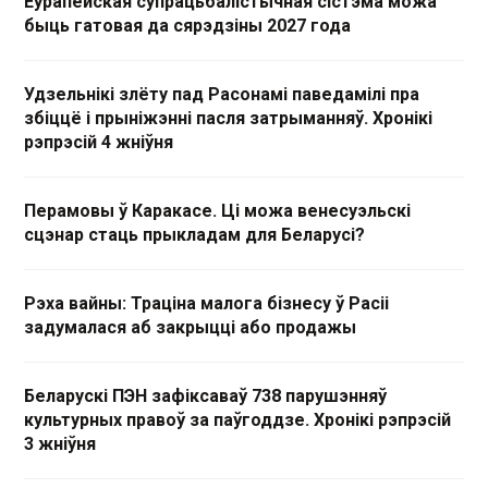
Еўрапейская супрацьбалістычная сістэма можа
быць гатовая да сярэдзіны 2027 года
Удзельнікі злёту пад Расонамі паведамілі пра
збіццё і прыніжэнні пасля затрыманняў. Хронікі
рэпрэсій 4 жніўня
Перамовы ў Каракасе. Ці можа венесуэльскі
сцэнар стаць прыкладам для Беларусі?
Рэха вайны: Траціна малога бізнесу ў Расіі
задумалася аб закрыцці або продажы
Беларускі ПЭН зафіксаваў 738 парушэнняў
культурных правоў за паўгоддзе. Хронікі рэпрэсій
3 жніўня