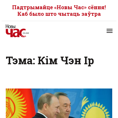
Падтрымайце «Новы Час» сёння!
Каб было што чытаць заўтра
Тэма: Кім Чэн Ір