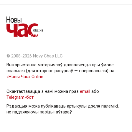
© 2008-2026 Novy Chas LLC
Выкарыстанне матэрыялаў дазваляецца пры ўмове
спасылкі (для інтэрнэт-рэсурсаў — гiперспасылкi) на
«Новы Час» Online
Скантактавацца з намі можна праз
email
або
Telegram-бот
Рэдакцыя можа публікаваць артыкулы дзеля палемікі,
не падзяляючы пазіцыі аўтараў