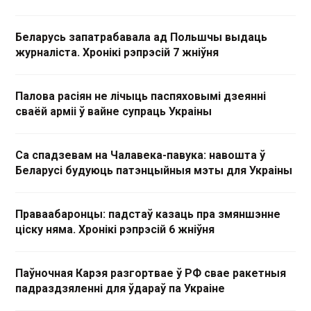
Беларусь запатрабавала ад Польшчы выдаць
журналіста. Хронікі рэпрэсій 7 жніўня
Палова расіян не лічыць паспяховымі дзеянні
сваёй арміі ў вайне супраць Украіны
Са спадзевам на Чалавека-павука: навошта ў
Беларусі будуюць патэнцыйныя мэты для Украіны
Праваабаронцы: падстаў казаць пра змяншэнне
ціску няма. Хронікі рэпрэсій 6 жніўня
Паўночная Карэя разгортвае ў РФ свае ракетныя
падраздзяленні для ўдараў па Украіне