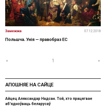
Замежжа
07.12.2018
Польшча. Унія — правобраз ЕС
1
‹
›
АПОШНЯЕ НА САЙЦЕ
Айцец Аляксандар Надсан. Той, хто працягвае
аб'ядноўваць беларусаў