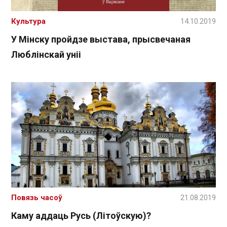
Культура
14.10.2019
У Мінску пройдзе выстава, прысвечаная
Люблінскай уніі
Повязь часоў
21.08.2019
Каму аддаць Русь (Літоўскую)?