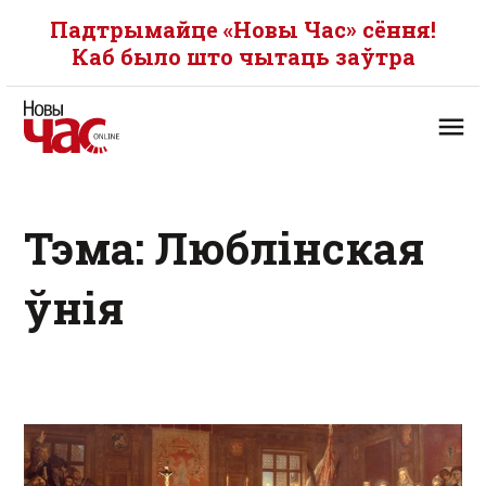
Падтрымайце «Новы Час» сёння!
Каб было што чытаць заўтра
Тэма: Люблінская
ўнія