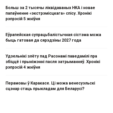
Больш за 2 тысячы ліквідаваных НКА і новае
папаўненне «экстрэмісцкага» спісу. Хронікі
рэпрэсій 5 жніўня
Еўрапейская супрацьбалістычная сістэма можа
быць гатовая да сярэдзіны 2027 года
Удзельнікі злёту пад Расонамі паведамілі пра
збіццё і прыніжэнні пасля затрыманняў. Хронікі
рэпрэсій 4 жніўня
Перамовы ў Каракасе. Ці можа венесуэльскі
сцэнар стаць прыкладам для Беларусі?