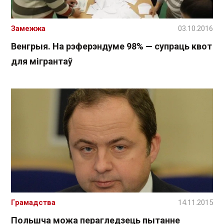
Замежжа
03.10.2016
Венгрыя. На рэферэндуме 98% — супраць квот
для мігрантаў
Грамадства
14.11.2015
Польшча можа перагледзець пытанне