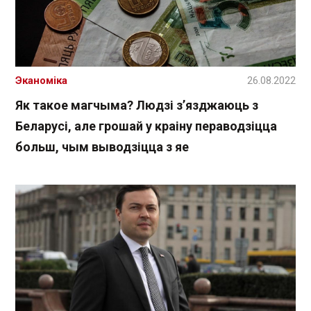
Эканоміка
26.08.2022
Як такое магчыма? Людзі з’язджаюць з
Беларусі, але грошай у краіну пераводзіцца
больш, чым выводзіцца з яе