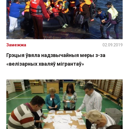
Замежжа
02.09.2019
Грэцыя ўвяла надзвычайныя меры з-за
«велізарных хваляў мігрантаў»