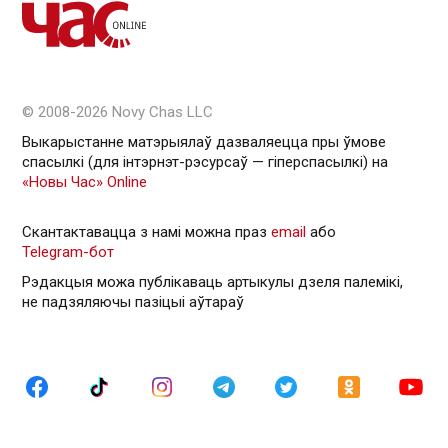
© 2008-2026 Novy Chas LLC
Выкарыстанне матэрыялаў дазваляецца пры ўмове
спасылкі (для інтэрнэт-рэсурсаў — гiперспасылкi) на
«Новы Час» Online
Скантактавацца з намі можна праз
email
або
Telegram-бот
Рэдакцыя можа публікаваць артыкулы дзеля палемікі,
не падзяляючы пазіцыі аўтараў