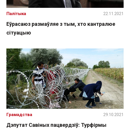
Палітыка
22.11.2021
Еўрасаюз размаўляе з тым, хто кантралюе
сітуацыю
Грамадства
29.10.2021
Дэпутат Савіных пацвердзіў: Турфірмы