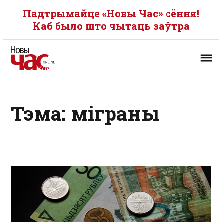
Падтрымайце «Новы Час» сёння!
Каб было што чытаць заўтра
Тэма: міграны