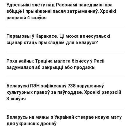
Удзельнікі злёту пад Расонамі паведамілі пра
збіццё і прыніжэнні пасля затрыманняў. Хронікі
рэпрэсій 4 жніўня
Перамовы ў Каракасе. Ці можа венесуэльскі
сцэнар стаць прыкладам для Беларусі?
Рэха вайны: Траціна малога бізнесу ў Расіі
задумалася аб закрыцці або продажы
Беларускі ПЭН зафіксаваў 738 парушэнняў
культурных правоў за паўгоддзе. Хронікі рэпрэсій
3 жніўня
Беларусь на мяжы з Украінай стварае новую мэту
для украінскіх дронаў