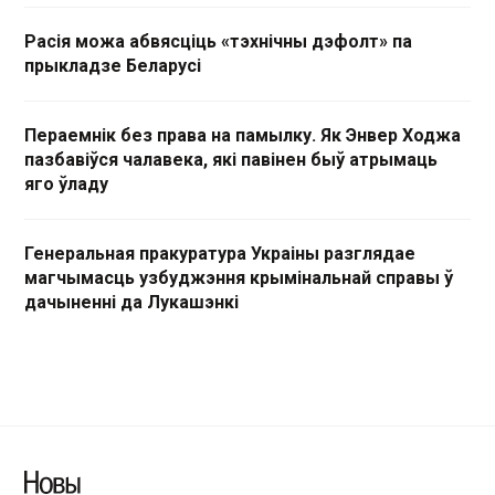
Расія можа абвясціць «тэхнічны дэфолт» па
прыкладзе Беларусі
Пераемнік без права на памылку. Як Энвер Ходжа
пазбавіўся чалавека, які павінен быў атрымаць
яго ўладу
Генеральная пракуратура Украіны разглядае
магчымасць узбуджэння крымінальнай справы ў
дачыненні да Лукашэнкі