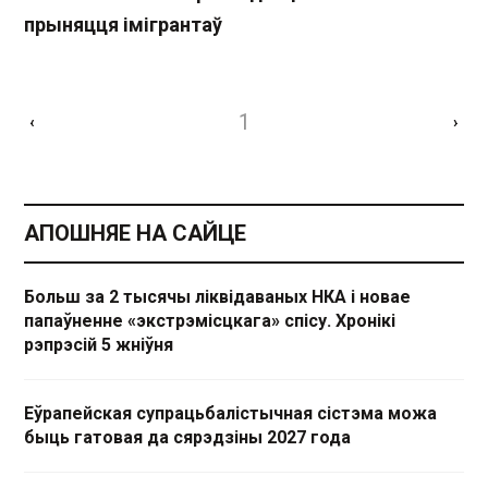
прыняцця імігрантаў
1
‹
›
АПОШНЯЕ НА САЙЦЕ
Больш за 2 тысячы ліквідаваных НКА і новае
папаўненне «экстрэмісцкага» спісу. Хронікі
рэпрэсій 5 жніўня
Еўрапейская супрацьбалістычная сістэма можа
быць гатовая да сярэдзіны 2027 года