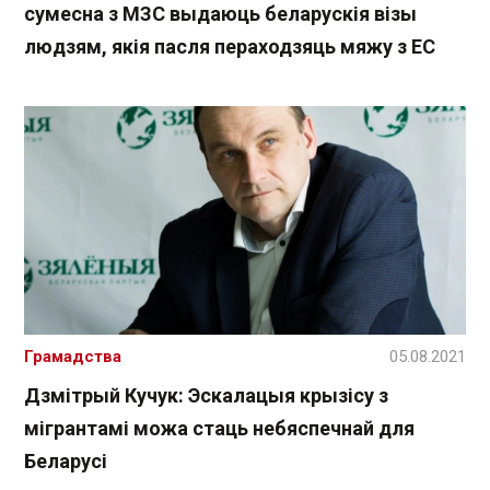
сумесна з МЗС выдаюць беларускія візы
людзям, якія пасля пераходзяць мяжу з ЕС
Грамадства
05.08.2021
Дзмітрый Кучук: Эскалацыя крызісу з
мігрантамі можа стаць небяспечнай для
Беларусі