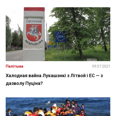
Палітыка
09.07.2021
Халодная вайна Лукашэнкі з Літвой і ЕС — з
дазволу Пуціна?