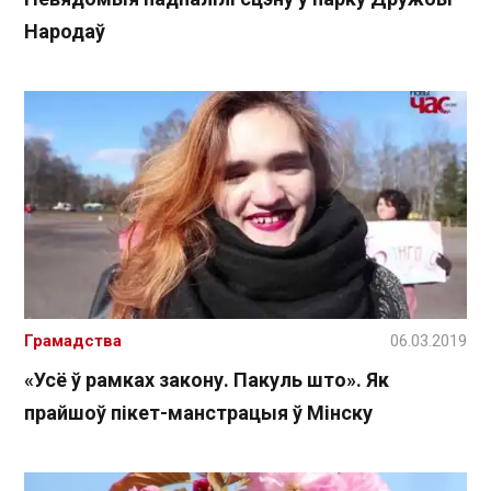
Народаў
Грамадства
06.03.2019
«Усё ў рамках закону. Пакуль што». Як
прайшоў пікет-манстрацыя ў Мінску