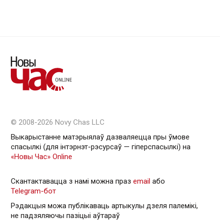
© 2008-2026 Novy Chas LLC
Выкарыстанне матэрыялаў дазваляецца пры ўмове
спасылкі (для інтэрнэт-рэсурсаў — гiперспасылкi) на
«Новы Час» Online
Скантактавацца з намі можна праз
email
або
Telegram-бот
Рэдакцыя можа публікаваць артыкулы дзеля палемікі,
не падзяляючы пазіцыі аўтараў