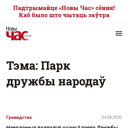
Падтрымайце «Новы Час» сёння!
Каб было што чытаць заўтра
Тэма: Парк
дружбы народаў
Грамадства
04.08.2020
Невядомыя падпалілі сцэну ў парку Дружбы