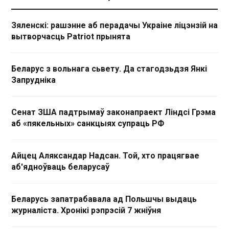
Зяленскі: рашэнне аб перадачы Украіне ліцэнзій на
вытворчасць Patriot прынята
Беларус з вольнага сьвету. Да стагодзьдзя Янкі
Запрудніка
Сенат ЗША падтрымаў законапраект Ліндсі Грэма
аб «пякельных» санкцыях супраць РФ
Айцец Аляксандар Надсан. Той, хто працягвае
аб'ядноўваць беларусаў
Беларусь запатрабавала ад Польшчы выдаць
журналіста. Хронікі рэпрэсій 7 жніўня