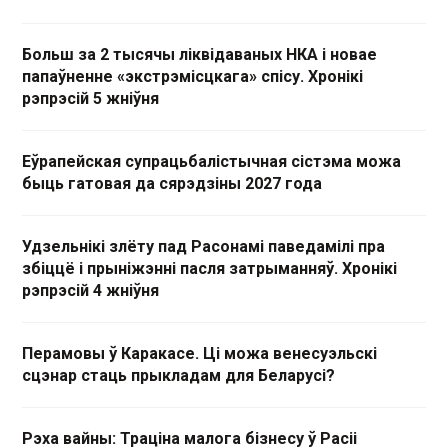
Больш за 2 тысячы ліквідаваных НКА і новае
папаўненне «экстрэмісцкага» спісу. Хронікі
рэпрэсій 5 жніўня
Еўрапейская супрацьбалістычная сістэма можа
быць гатовая да сярэдзіны 2027 года
Удзельнікі злёту пад Расонамі паведамілі пра
збіццё і прыніжэнні пасля затрыманняў. Хронікі
рэпрэсій 4 жніўня
Перамовы ў Каракасе. Ці можа венесуэльскі
сцэнар стаць прыкладам для Беларусі?
Рэха вайны: Траціна малога бізнесу ў Расіі