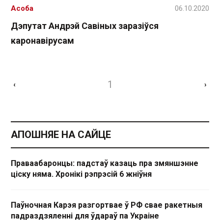
Асоба
06.10.2020
Дэпутат Андрэй Савіных заразіўся
каронавірусам
1
‹
›
АПОШНЯЕ НА САЙЦЕ
Праваабаронцы: падстаў казаць пра змяншэнне
ціску няма. Хронікі рэпрэсій 6 жніўня
Паўночная Карэя разгортвае ў РФ свае ракетныя
падраздзяленні для ўдараў па Украіне