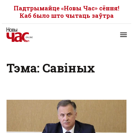
Падтрымайце «Новы Час» сёння!
Каб было што чытаць заўтра
Тэма: Савіных