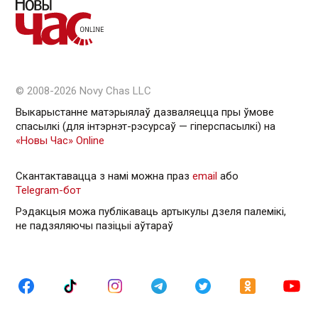
© 2008-2026 Novy Chas LLC
Выкарыстанне матэрыялаў дазваляецца пры ўмове
спасылкі (для інтэрнэт-рэсурсаў — гiперспасылкi) на
«Новы Час» Online
Скантактавацца з намі можна праз
email
або
Telegram-бот
Рэдакцыя можа публікаваць артыкулы дзеля палемікі,
не падзяляючы пазіцыі аўтараў