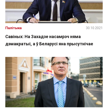
Палітыка
30.10.2021
Савіных: На Захадзе насамрэч няма
дэмакратыі, а ў Беларусі яна прысутнічае