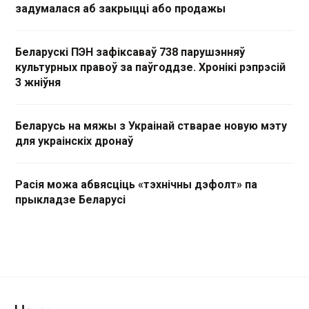
задумалася аб закрыцці або продажы
Беларускі ПЭН зафіксаваў 738 парушэнняў
культурных правоў за паўгоддзе. Хронікі рэпрэсій
3 жніўня
Беларусь на мяжы з Украінай стварае новую мэту
для украінскіх дронаў
Расія можа абвясціць «тэхнічны дэфолт» па
прыкладзе Беларусі