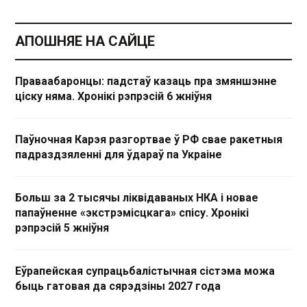
АПОШНЯЕ НА САЙЦЕ
Праваабаронцы: падстаў казаць пра змяншэнне
ціску няма. Хронікі рэпрэсій 6 жніўня
Паўночная Карэя разгортвае ў РФ свае ракетныя
падраздзяленні для ўдараў па Украіне
Больш за 2 тысячы ліквідаваных НКА і новае
папаўненне «экстрэмісцкага» спісу. Хронікі
рэпрэсій 5 жніўня
Еўрапейская супрацьбалістычная сістэма можа
быць гатовая да сярэдзіны 2027 года