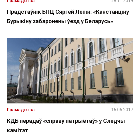
Грамадства
28.11.2019
Прадстаўнік БПЦ Сяргей Лепін: «Канстанціну
Бурыкіну забаронены ўезд у Беларусь»
Грамадства
16.06.2017
КДБ перадаў «справу патрыётаў» у Следчы
камітэт