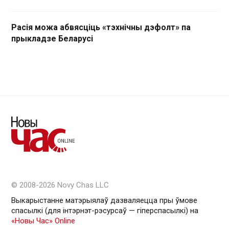
Расія можа абвясціць «тэхнічны дэфолт» па
прыкладзе Беларусі
© 2008-2026 Novy Chas LLC
Выкарыстанне матэрыялаў дазваляецца пры ўмове
спасылкі (для інтэрнэт-рэсурсаў — гiперспасылкi) на
«Новы Час» Online