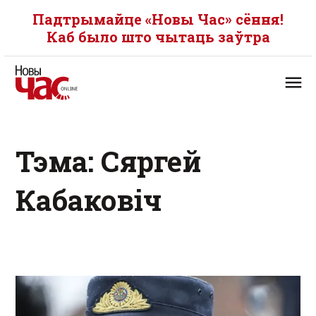
Падтрымайце «Новы Час» сёння!
Каб было што чытаць заўтра
Тэма: Сяргей
Кабаковіч