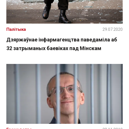
Палітыка
29.07.2020
Дзяржаўнае інфармагенцтва паведаміла аб
32 затрыманых баевіках пад Мінскам