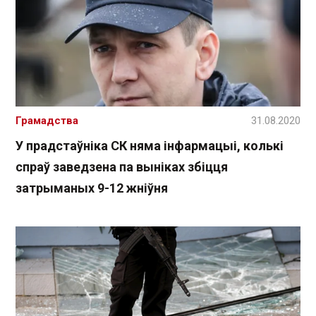
Грамадства
31.08.2020
У прадстаўніка СК няма інфармацыі, колькі
спраў заведзена па выніках збіцця
затрыманых 9-12 жніўня