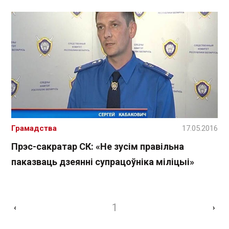
Грамадства
17.05.2016
Прэс-сакратар СК: «Не зусім правільна
паказваць дзеянні супрацоўніка міліцыі»
1
‹
›