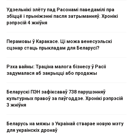
Удзельнікі злёту пад Расонамі паведамілі пра
збіццё і прыніжэнні пасля затрыманняў. Хронікі
рэпрэсій 4 жніўня
Перамовы ў Каракасе. Ці можа венесуэльскі
сцэнар стаць прыкладам для Беларусі?
Рэха вайны: Траціна малога бізнесу ў Расіі
задумалася аб закрыцці або продажы
Беларускі ПЭН зафіксаваў 738 парушэнняў
культурных правоў за паўгоддзе. Хронікі рэпрэсій
3 жніўня
Беларусь на мяжы з Украінай стварае новую мэту
для украінскіх дронаў