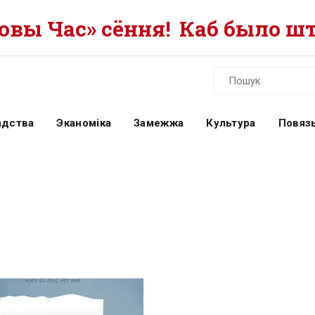
вы Час» сёння!
Каб было шт
адства
Эканоміка
Замежжа
Культура
Повязь