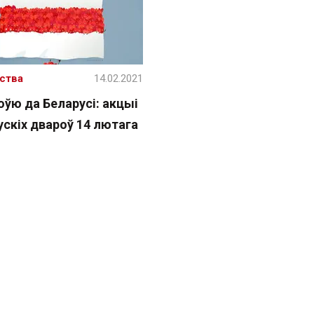
ства
14.02.2021
оўю да Беларусі: акцыі
ускіх двароў 14 лютага