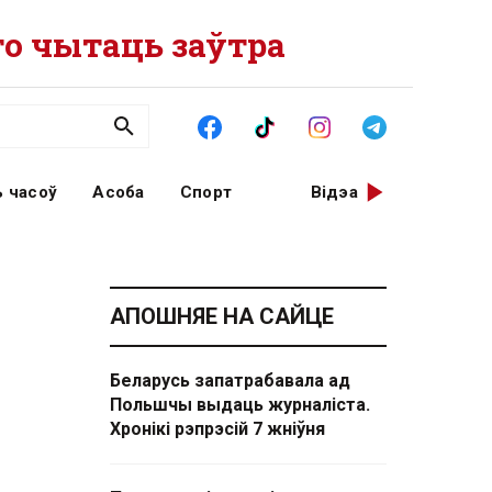
о чытаць заўтра
 часоў
Асоба
Спорт
Відэа
АПОШНЯЕ НА САЙЦЕ
Беларусь запатрабавала ад
Польшчы выдаць журналіста.
Хронікі рэпрэсій 7 жніўня