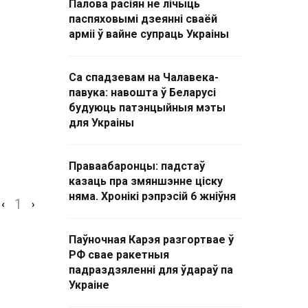
Палова расіян не лічыць
паспяховымі дзеянні сваёй
арміі ў вайне супраць Украіны
Са спадзевам на Чалавека-
павука: навошта ў Беларусі
будуюць патэнцыйныя мэты
для Украіны
Праваабаронцы: падстаў
казаць пра змяншэнне ціску
няма. Хронікі рэпрэсій 6 жніўня
1
‹
›
Паўночная Карэя разгортвае ў
РФ свае ракетныя
падраздзяленні для ўдараў па
Украіне