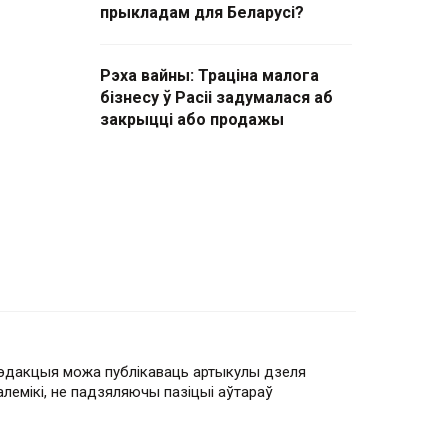
прыкладам для Беларусі?
Рэха вайны: Траціна малога
бізнесу ў Расіі задумалася аб
закрыцці або продажы
эдакцыя можа публікаваць артыкулы дзеля
алемікі, не падзяляючы пазіцыі аўтараў