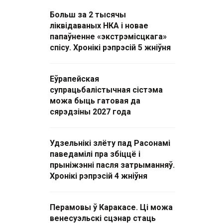
Больш за 2 тысячы
ліквідаваных НКА і новае
папаўненне «экстрэмісцкага»
спісу. Хронікі рэпрэсій 5 жніўня
Еўрапейская
супрацьбалістычная сістэма
можа быць гатовая да
сярэдзіны 2027 года
Удзельнікі злёту пад Расонамі
паведамілі пра збіццё і
прыніжэнні пасля затрыманняў.
Хронікі рэпрэсій 4 жніўня
Перамовы ў Каракасе. Ці можа
венесуэльскі сцэнар стаць