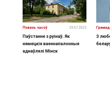
Повязь часоў
29.07.2023
Грамад
Паўстанне з руінаў. Як
З люб
нямецкія ваеннапалонныя
белар
аднаўлялі Мінск