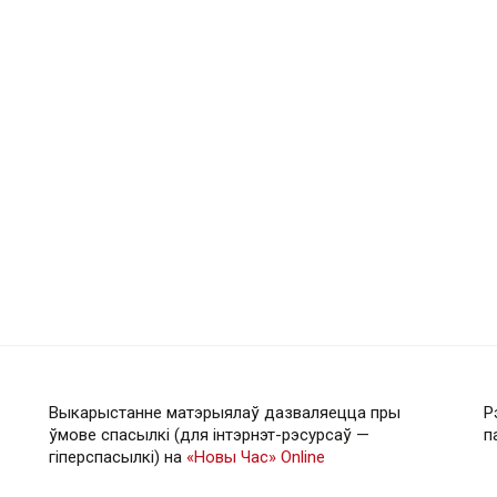
Выкарыстанне матэрыялаў дазваляецца пры
Р
ўмове спасылкі (для інтэрнэт-рэсурсаў —
п
гiперспасылкi) на
«Новы Час» Online