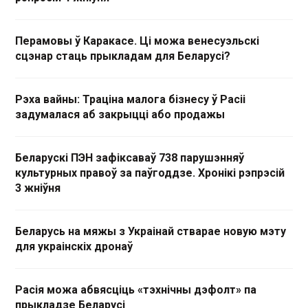
Перамовы ў Каракасе. Ці можа венесуэльскі
сцэнар стаць прыкладам для Беларусі?
Рэха вайны: Траціна малога бізнесу ў Расіі
задумалася аб закрыцці або продажы
Беларускі ПЭН зафіксаваў 738 парушэнняў
культурных правоў за паўгоддзе. Хронікі рэпрэсій
3 жніўня
Беларусь на мяжы з Украінай стварае новую мэту
для украінскіх дронаў
Расія можа абвясціць «тэхнічны дэфолт» па
прыкладзе Беларусі