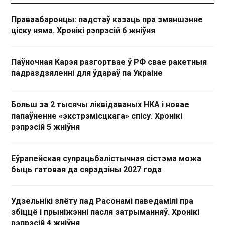
Праваабаронцы: падстаў казаць пра змяншэнне
ціску няма. Хронікі рэпрэсій 6 жніўня
Паўночная Карэя разгортвае ў РФ свае ракетныя
падраздзяленні для ўдараў па Украіне
Больш за 2 тысячы ліквідаваных НКА і новае
папаўненне «экстрэмісцкага» спісу. Хронікі
рэпрэсій 5 жніўня
Еўрапейская супрацьбалістычная сістэма можа
быць гатовая да сярэдзіны 2027 года
Удзельнікі злёту пад Расонамі паведамілі пра
збіццё і прыніжэнні пасля затрыманняў. Хронікі
рэпрэсій 4 жніўня