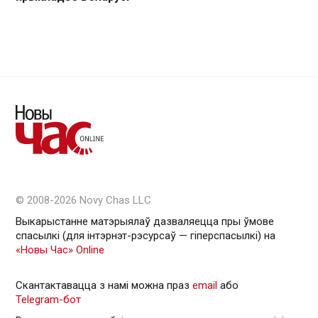
© 2008-2026 Novy Chas LLC
Выкарыстанне матэрыялаў дазваляецца пры ўмове
спасылкі (для інтэрнэт-рэсурсаў — гiперспасылкi) на
«Новы Час» Online
Скантактавацца з намі можна праз
email
або
Telegram-бот